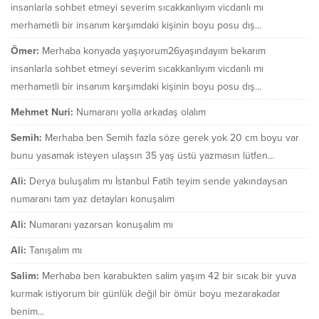
insanlarla sohbet etmeyi severim sıcakkanlıyım vicdanlı mı
merhametli bir insanım karşımdaki kişinin boyu posu dış...
Ömer:
Merhaba konyada yaşıyorum26yaşındayım bekarım
insanlarla sohbet etmeyi severim sıcakkanlıyım vicdanlı mı
merhametli bir insanım karşımdaki kişinin boyu posu dış...
Mehmet Nuri:
Numaranı yolla arkadaş olalım
Semih:
Merhaba ben Semih fazla söze gerek yok 20 cm boyu var
bunu yasamak isteyen ulaşsın 35 yaş üstü yazmasın lütfen...
Ali:
Derya buluşalım mı İstanbul Fatih teyim sende yakındaysan
numaranı tam yaz detayları konuşalım
Ali:
Numaranı yazarsan konuşalım mı
Ali:
Tanışalım mı
Salim:
Merhaba ben karabukten salim yaşım 42 bir sıcak bir yuva
kurmak istiyorum bir günlük değil bir ömür boyu mezarakadar
benim...