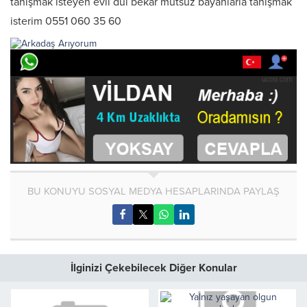
tanışmak isteyen evli dul bekar mutsuz bayanlarla tanışmak
isterim 0551 060 35 60
BU KONUYU SOSYAL MEDYA HESAPLARINDA PAYLAŞ
İlginizi Çekebilecek Diğer Konular