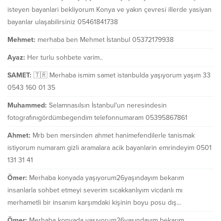
isteyen bayanlari bekliyorum Konya ve yakın çevresi illerde yasiyan
bayanlar ulaşabilirsiniz 05461841738
Mehmet:
merhaba ben Mehmet İstanbul 05372179938
Ayaz:
Her turlu sohbete varim..
SAMET:
🇹🇷 Merhaba ismim samet istanbulda yaşıyorum yaşım 33
0543 160 01 35
Muhammed:
Selamnasılsın İstanbul'un neresindesin
fotografınıgördümbegendim telefonnumaram 05395867861
Ahmet:
Mrb ben mersinden ahmet hanimefendilerle tanismak
istiyorum numaram gizli aramalara acik bayanlarin emrindeyim 0501
131 31 41
Ömer:
Merhaba konyada yaşıyorum26yaşındayım bekarım
insanlarla sohbet etmeyi severim sıcakkanlıyım vicdanlı mı
merhametli bir insanım karşımdaki kişinin boyu posu dış...
Ömer:
Merhaba konyada yaşıyorum26yaşındayım bekarım