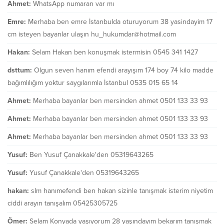
Ahmet:
WhatsApp numaran var mı
Emre:
Merhaba ben emre İstanbulda oturuyorum 38 yasindayim 17
cm isteyen bayanlar ulaşın hu_hukumdar@hotmail.com
Hakan:
Selam Hakan ben konuşmak istermisin 0545 341 1427
dsttum:
Olgun seven hanım efendi arayışım 174 boy 74 kilo madde
bağımlılığım yoktur saygılarımla İstanbul 0535 015 65 14
Ahmet:
Merhaba bayanlar ben mersinden ahmet 0501 133 33 93
Ahmet:
Merhaba bayanlar ben mersinden ahmet 0501 133 33 93
Ahmet:
Merhaba bayanlar ben mersinden ahmet 0501 133 33 93
Yusuf:
Ben Yusuf Çanakkale'den 05319643265
Yusuf:
Yusuf Çanakkale'den 05319643265
hakan:
slm hanımefendi ben hakan sizinle tanışmak isterim niyetim
ciddi arayın tanışalım 05425305725
Ömer:
Selam Konyada yaşıyorum 28 yaşındayım bekarım tanışmak