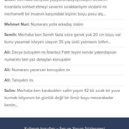
insanlarla sohbet etmeyi severim sıcakkanlıyım vicdanlı mı
merhametli bir insanım karşımdaki kişinin boyu posu dış...
Mehmet Nuri:
Numaranı yolla arkadaş olalım
Semih:
Merhaba ben Semih fazla söze gerek yok 20 cm boyu var
bunu yasamak isteyen ulaşsın 35 yaş üstü yazmasın lütfen...
Ali:
Derya buluşalım mı İstanbul Fatih teyim sende yakındaysan
numaranı tam yaz detayları konuşalım
Ali:
Numaranı yazarsan konuşalım mı
Ali:
Tanışalım mı
Salim:
Merhaba ben karabukten salim yaşım 42 bir sıcak bir yuva
kurmak istiyorum bir günlük değil bir ömür boyu mezarakadar
benim...
Kullanım koşulları – İlan ve Yorum Sözleşmesi