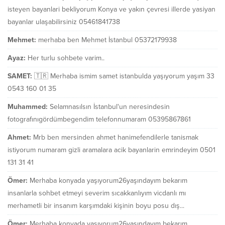
isteyen bayanlari bekliyorum Konya ve yakın çevresi illerde yasiyan
bayanlar ulaşabilirsiniz 05461841738
Mehmet:
merhaba ben Mehmet İstanbul 05372179938
Ayaz:
Her turlu sohbete varim..
SAMET:
🇹🇷 Merhaba ismim samet istanbulda yaşıyorum yaşım 33
0543 160 01 35
Muhammed:
Selamnasılsın İstanbul'un neresindesin
fotografınıgördümbegendim telefonnumaram 05395867861
Ahmet:
Mrb ben mersinden ahmet hanimefendilerle tanismak
istiyorum numaram gizli aramalara acik bayanlarin emrindeyim 0501
131 31 41
Ömer:
Merhaba konyada yaşıyorum26yaşındayım bekarım
insanlarla sohbet etmeyi severim sıcakkanlıyım vicdanlı mı
merhametli bir insanım karşımdaki kişinin boyu posu dış...
Ömer:
Merhaba konyada yaşıyorum26yaşındayım bekarım