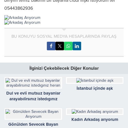
biriyim temiz bakımlı bir bayanla ciddi ilişki istiyorum tel
05443862936
BU KONUYU SOSYAL MEDYA HESAPLARINDA PAYLAŞ
İlginizi Çekebilecek Diğer Konular
İstanbul içinde aşk
Dul ve evli mutsuz bayanlar
arayabılirsınız istedıgınız
heran
Kadın Arkadaş arıyorum
Gönülden Sevecek Bayan