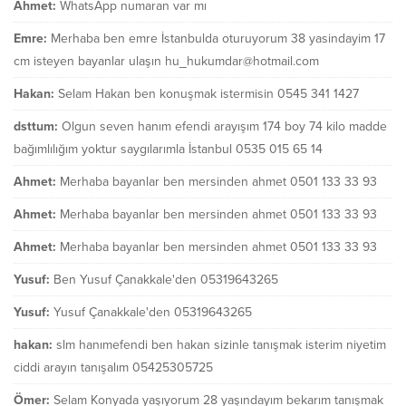
Ahmet:
WhatsApp numaran var mı
Emre:
Merhaba ben emre İstanbulda oturuyorum 38 yasindayim 17
cm isteyen bayanlar ulaşın hu_hukumdar@hotmail.com
Hakan:
Selam Hakan ben konuşmak istermisin 0545 341 1427
dsttum:
Olgun seven hanım efendi arayışım 174 boy 74 kilo madde
bağımlılığım yoktur saygılarımla İstanbul 0535 015 65 14
Ahmet:
Merhaba bayanlar ben mersinden ahmet 0501 133 33 93
Ahmet:
Merhaba bayanlar ben mersinden ahmet 0501 133 33 93
Ahmet:
Merhaba bayanlar ben mersinden ahmet 0501 133 33 93
Yusuf:
Ben Yusuf Çanakkale'den 05319643265
Yusuf:
Yusuf Çanakkale'den 05319643265
hakan:
slm hanımefendi ben hakan sizinle tanışmak isterim niyetim
ciddi arayın tanışalım 05425305725
Ömer:
Selam Konyada yaşıyorum 28 yaşındayım bekarım tanışmak