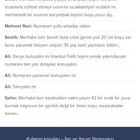
insanlarla sohbet etmeyi severim sıcakkanlıyım vicdanlı mı
merhametli bir insanım karşımdaki kişinin boyu posu dış...
Mehmet Nuri:
Numaranı yolla arkadaş olalım
Semih:
Merhaba ben Semih fazla söze gerek yok 20 cm boyu var
bunu yasamak isteyen ulaşsın 35 yaş üstü yazmasın lütfen...
Ali:
Derya buluşalım mı İstanbul Fatih teyim sende yakındaysan
numaranı tam yaz detayları konuşalım
Ali:
Numaranı yazarsan konuşalım mı
Ali:
Tanışalım mı
Salim:
Merhaba ben karabukten salim yaşım 42 bir sıcak bir yuva
kurmak istiyorum bir günlük değil bir ömür boyu mezarakadar
benim...
Kullanım koşulları – İlan ve Yorum Sözleşmesi