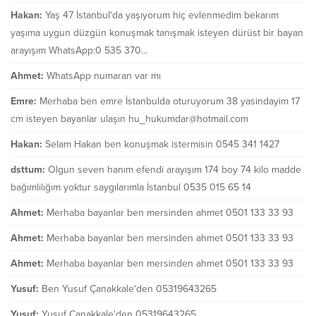
Hakan:
Yaş 47 İstanbul'da yaşıyorum hiç evlenmedim bekarım
yaşıma uygun düzgün konuşmak tanışmak isteyen dürüst bir bayan
arayışım WhatsApp:0 535 370...
Ahmet:
WhatsApp numaran var mı
Emre:
Merhaba ben emre İstanbulda oturuyorum 38 yasindayim 17
cm isteyen bayanlar ulaşın hu_hukumdar@hotmail.com
Hakan:
Selam Hakan ben konuşmak istermisin 0545 341 1427
dsttum:
Olgun seven hanım efendi arayışım 174 boy 74 kilo madde
bağımlılığım yoktur saygılarımla İstanbul 0535 015 65 14
Ahmet:
Merhaba bayanlar ben mersinden ahmet 0501 133 33 93
Ahmet:
Merhaba bayanlar ben mersinden ahmet 0501 133 33 93
Ahmet:
Merhaba bayanlar ben mersinden ahmet 0501 133 33 93
Yusuf:
Ben Yusuf Çanakkale'den 05319643265
Yusuf:
Yusuf Çanakkale'den 05319643265