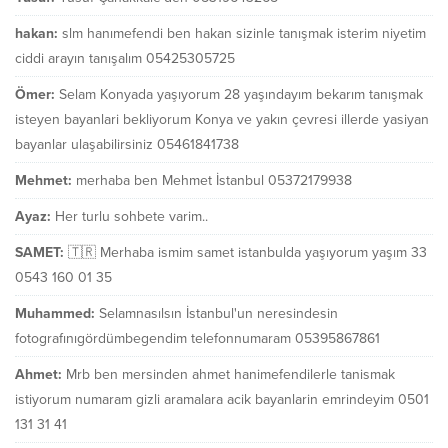
hakan:
slm hanımefendi ben hakan sizinle tanışmak isterim niyetim
ciddi arayın tanışalım 05425305725
Ömer:
Selam Konyada yaşıyorum 28 yaşındayım bekarım tanışmak
isteyen bayanlari bekliyorum Konya ve yakın çevresi illerde yasiyan
bayanlar ulaşabilirsiniz 05461841738
Mehmet:
merhaba ben Mehmet İstanbul 05372179938
Ayaz:
Her turlu sohbete varim..
SAMET:
🇹🇷 Merhaba ismim samet istanbulda yaşıyorum yaşım 33
0543 160 01 35
Muhammed:
Selamnasılsın İstanbul'un neresindesin
fotografınıgördümbegendim telefonnumaram 05395867861
Ahmet:
Mrb ben mersinden ahmet hanimefendilerle tanismak
istiyorum numaram gizli aramalara acik bayanlarin emrindeyim 0501
131 31 41