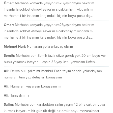
Ömer:
Merhaba konyada yaşıyorum26yaşındayım bekarım
insanlarla sohbet etmeyi severim sıcakkanlıyım vicdanlı mı
merhametli bir insanım karşımdaki kişinin boyu posu dış...
Ömer:
Merhaba konyada yaşıyorum26yaşındayım bekarım
insanlarla sohbet etmeyi severim sıcakkanlıyım vicdanlı mı
merhametli bir insanım karşımdaki kişinin boyu posu dış...
Mehmet Nuri:
Numaranı yolla arkadaş olalım
Semih:
Merhaba ben Semih fazla söze gerek yok 20 cm boyu var
bunu yasamak isteyen ulaşsın 35 yaş üstü yazmasın lütfen...
Ali:
Derya buluşalım mı İstanbul Fatih teyim sende yakındaysan
numaranı tam yaz detayları konuşalım
Ali:
Numaranı yazarsan konuşalım mı
Ali:
Tanışalım mı
Salim:
Merhaba ben karabukten salim yaşım 42 bir sıcak bir yuva
kurmak istiyorum bir günlük değil bir ömür boyu mezarakadar