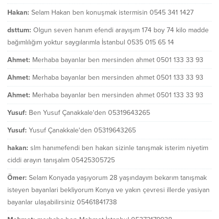
Hakan:
Selam Hakan ben konuşmak istermisin 0545 341 1427
dsttum:
Olgun seven hanım efendi arayışım 174 boy 74 kilo madde
bağımlılığım yoktur saygılarımla İstanbul 0535 015 65 14
Ahmet:
Merhaba bayanlar ben mersinden ahmet 0501 133 33 93
Ahmet:
Merhaba bayanlar ben mersinden ahmet 0501 133 33 93
Ahmet:
Merhaba bayanlar ben mersinden ahmet 0501 133 33 93
Yusuf:
Ben Yusuf Çanakkale'den 05319643265
Yusuf:
Yusuf Çanakkale'den 05319643265
hakan:
slm hanımefendi ben hakan sizinle tanışmak isterim niyetim
ciddi arayın tanışalım 05425305725
Ömer:
Selam Konyada yaşıyorum 28 yaşındayım bekarım tanışmak
isteyen bayanlari bekliyorum Konya ve yakın çevresi illerde yasiyan
bayanlar ulaşabilirsiniz 05461841738