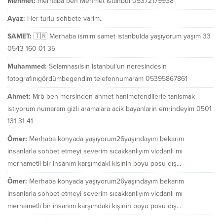
Mehmet:
merhaba ben Mehmet İstanbul 05372179938
Ayaz:
Her turlu sohbete varim..
SAMET:
🇹🇷 Merhaba ismim samet istanbulda yaşıyorum yaşım 33
0543 160 01 35
Muhammed:
Selamnasılsın İstanbul'un neresindesin
fotografınıgördümbegendim telefonnumaram 05395867861
Ahmet:
Mrb ben mersinden ahmet hanimefendilerle tanismak
istiyorum numaram gizli aramalara acik bayanlarin emrindeyim 0501
131 31 41
Ömer:
Merhaba konyada yaşıyorum26yaşındayım bekarım
insanlarla sohbet etmeyi severim sıcakkanlıyım vicdanlı mı
merhametli bir insanım karşımdaki kişinin boyu posu dış...
Ömer:
Merhaba konyada yaşıyorum26yaşındayım bekarım
insanlarla sohbet etmeyi severim sıcakkanlıyım vicdanlı mı
merhametli bir insanım karşımdaki kişinin boyu posu dış...