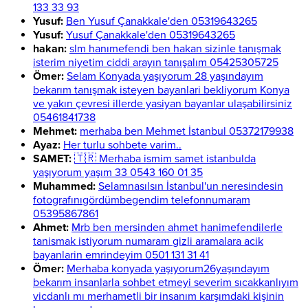
133 33 93
Yusuf:
Ben Yusuf Çanakkale'den 05319643265
Yusuf:
Yusuf Çanakkale'den 05319643265
hakan:
slm hanımefendi ben hakan sizinle tanışmak
isterim niyetim ciddi arayın tanışalım 05425305725
Ömer:
Selam Konyada yaşıyorum 28 yaşındayım
bekarım tanışmak isteyen bayanlari bekliyorum Konya
ve yakın çevresi illerde yasiyan bayanlar ulaşabilirsiniz
05461841738
Mehmet:
merhaba ben Mehmet İstanbul 05372179938
Ayaz:
Her turlu sohbete varim..
SAMET:
🇹🇷 Merhaba ismim samet istanbulda
yaşıyorum yaşım 33 0543 160 01 35
Muhammed:
Selamnasılsın İstanbul'un neresindesin
fotografınıgördümbegendim telefonnumaram
05395867861
Ahmet:
Mrb ben mersinden ahmet hanimefendilerle
tanismak istiyorum numaram gizli aramalara acik
bayanlarin emrindeyim 0501 131 31 41
Ömer:
Merhaba konyada yaşıyorum26yaşındayım
bekarım insanlarla sohbet etmeyi severim sıcakkanlıyım
vicdanlı mı merhametli bir insanım karşımdaki kişinin