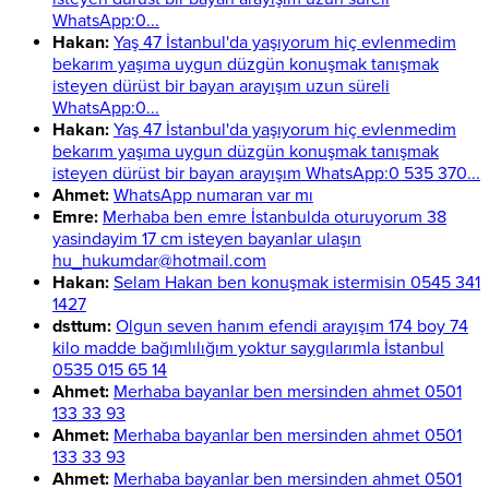
WhatsApp:0...
Hakan:
Yaş 47 İstanbul'da yaşıyorum hiç evlenmedim
bekarım yaşıma uygun düzgün konuşmak tanışmak
isteyen dürüst bir bayan arayışım uzun süreli
WhatsApp:0...
Hakan:
Yaş 47 İstanbul'da yaşıyorum hiç evlenmedim
bekarım yaşıma uygun düzgün konuşmak tanışmak
isteyen dürüst bir bayan arayışım WhatsApp:0 535 370...
Ahmet:
WhatsApp numaran var mı
Emre:
Merhaba ben emre İstanbulda oturuyorum 38
yasindayim 17 cm isteyen bayanlar ulaşın
hu_hukumdar@hotmail.com
Hakan:
Selam Hakan ben konuşmak istermisin 0545 341
1427
dsttum:
Olgun seven hanım efendi arayışım 174 boy 74
kilo madde bağımlılığım yoktur saygılarımla İstanbul
0535 015 65 14
Ahmet:
Merhaba bayanlar ben mersinden ahmet 0501
133 33 93
Ahmet:
Merhaba bayanlar ben mersinden ahmet 0501
133 33 93
Ahmet:
Merhaba bayanlar ben mersinden ahmet 0501