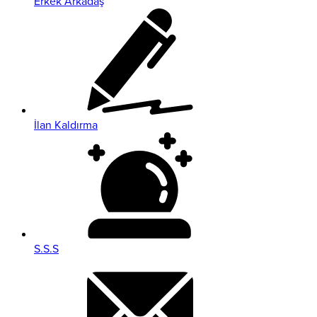
Erkek Arkadaş
İlan Kaldırma
S.S.S