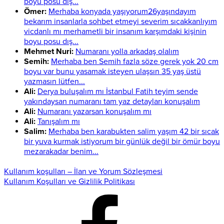
boyu posu dış...
Ömer:
Merhaba konyada yaşıyorum26yaşındayım
bekarım insanlarla sohbet etmeyi severim sıcakkanlıyım
vicdanlı mı merhametli bir insanım karşımdaki kişinin
boyu posu dış...
Mehmet Nuri:
Numaranı yolla arkadaş olalım
Semih:
Merhaba ben Semih fazla söze gerek yok 20 cm
boyu var bunu yasamak isteyen ulaşsın 35 yaş üstü
yazmasın lütfen...
Ali:
Derya buluşalım mı İstanbul Fatih teyim sende
yakındaysan numaranı tam yaz detayları konuşalım
Ali:
Numaranı yazarsan konuşalım mı
Ali:
Tanışalım mı
Salim:
Merhaba ben karabukten salim yaşım 42 bir sıcak
bir yuva kurmak istiyorum bir günlük değil bir ömür boyu
mezarakadar benim...
Kullanım koşulları – İlan ve Yorum Sözleşmesi
Kullanım Koşulları ve Gizlilik Politikası