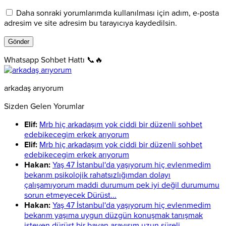
Daha sonraki yorumlarımda kullanılması için adım, e-posta
adresim ve site adresim bu tarayıcıya kaydedilsin.
Whatsapp Sohbet Hattı 📞🔥
arkadaş arıyorum
Sizden Gelen Yorumlar
Elif:
Mrb hiç arkadaşım yok ciddi bir düzenli sohbet
edebikecegim erkek arıyorum
Elif:
Mrb hiç arkadaşım yok ciddi bir düzenli sohbet
edebikecegim erkek arıyorum
Hakan:
Yaş 47 İstanbul'da yaşıyorum hiç evlenmedim
bekarım psikolojik rahatsızlığımdan dolayı
çalışamıyorum maddi durumum pek iyi değil durumumu
sorun etmeyecek Dürüst...
Hakan:
Yaş 47 İstanbul'da yaşıyorum hiç evlenmedim
bekarım yaşıma uygun düzgün konuşmak tanışmak
isteyen dürüst bir bayan arayışım uzun süreli