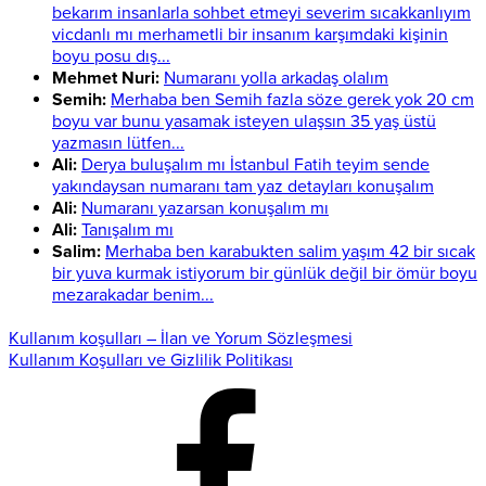
bekarım insanlarla sohbet etmeyi severim sıcakkanlıyım
vicdanlı mı merhametli bir insanım karşımdaki kişinin
boyu posu dış...
Mehmet Nuri:
Numaranı yolla arkadaş olalım
Semih:
Merhaba ben Semih fazla söze gerek yok 20 cm
boyu var bunu yasamak isteyen ulaşsın 35 yaş üstü
yazmasın lütfen...
Ali:
Derya buluşalım mı İstanbul Fatih teyim sende
yakındaysan numaranı tam yaz detayları konuşalım
Ali:
Numaranı yazarsan konuşalım mı
Ali:
Tanışalım mı
Salim:
Merhaba ben karabukten salim yaşım 42 bir sıcak
bir yuva kurmak istiyorum bir günlük değil bir ömür boyu
mezarakadar benim...
Kullanım koşulları – İlan ve Yorum Sözleşmesi
Kullanım Koşulları ve Gizlilik Politikası