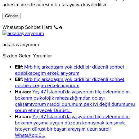
adresim ve site adresim bu tarayıcıya kaydedilsin.
Whatsapp Sohbet Hattı 📞🔥
arkadaş arıyorum
Sizden Gelen Yorumlar
Elif:
Mrb hiç arkadaşım yok ciddi bir düzenli sohbet
edebikecegim erkek arıyorum
Elif:
Mrb hiç arkadaşım yok ciddi bir düzenli sohbet
edebikecegim erkek arıyorum
Hakan:
Yaş 47 İstanbul'da yaşıyorum hiç evlenmedim
bekarım psikolojik rahatsızlığımdan dolayı
çalışamıyorum maddi durumum pek iyi değil durumumu
sorun etmeyecek Dürüst...
Hakan:
Yaş 47 İstanbul'da yaşıyorum hiç evlenmedim
bekarım yaşıma uygun düzgün konuşmak tanışmak
isteyen dürüst bir bayan arayışım uzun süreli
WhatsApp:0...