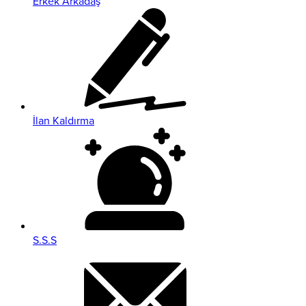
Erkek Arkadaş
İlan Kaldırma
S.S.S