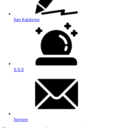
İlan Kaldırma
S.S.S
İletişim