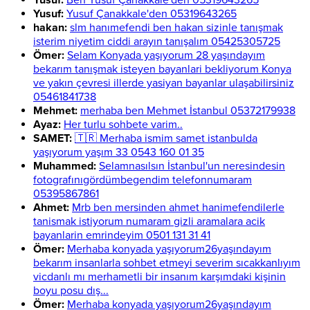
Yusuf:
Ben Yusuf Çanakkale'den 05319643265
Yusuf:
Yusuf Çanakkale'den 05319643265
hakan:
slm hanımefendi ben hakan sizinle tanışmak
isterim niyetim ciddi arayın tanışalım 05425305725
Ömer:
Selam Konyada yaşıyorum 28 yaşındayım
bekarım tanışmak isteyen bayanlari bekliyorum Konya
ve yakın çevresi illerde yasiyan bayanlar ulaşabilirsiniz
05461841738
Mehmet:
merhaba ben Mehmet İstanbul 05372179938
Ayaz:
Her turlu sohbete varim..
SAMET:
🇹🇷 Merhaba ismim samet istanbulda
yaşıyorum yaşım 33 0543 160 01 35
Muhammed:
Selamnasılsın İstanbul'un neresindesin
fotografınıgördümbegendim telefonnumaram
05395867861
Ahmet:
Mrb ben mersinden ahmet hanimefendilerle
tanismak istiyorum numaram gizli aramalara acik
bayanlarin emrindeyim 0501 131 31 41
Ömer:
Merhaba konyada yaşıyorum26yaşındayım
bekarım insanlarla sohbet etmeyi severim sıcakkanlıyım
vicdanlı mı merhametli bir insanım karşımdaki kişinin
boyu posu dış...
Ömer:
Merhaba konyada yaşıyorum26yaşındayım