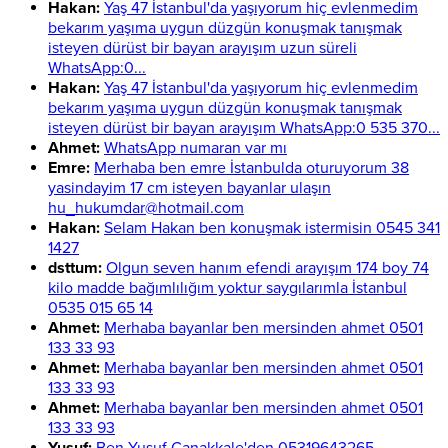
Hakan:
Yaş 47 İstanbul'da yaşıyorum hiç evlenmedim
bekarım yaşıma uygun düzgün konuşmak tanışmak
isteyen dürüst bir bayan arayışım uzun süreli
WhatsApp:0...
Hakan:
Yaş 47 İstanbul'da yaşıyorum hiç evlenmedim
bekarım yaşıma uygun düzgün konuşmak tanışmak
isteyen dürüst bir bayan arayışım WhatsApp:0 535 370...
Ahmet:
WhatsApp numaran var mı
Emre:
Merhaba ben emre İstanbulda oturuyorum 38
yasindayim 17 cm isteyen bayanlar ulaşın
hu_hukumdar@hotmail.com
Hakan:
Selam Hakan ben konuşmak istermisin 0545 341
1427
dsttum:
Olgun seven hanım efendi arayışım 174 boy 74
kilo madde bağımlılığım yoktur saygılarımla İstanbul
0535 015 65 14
Ahmet:
Merhaba bayanlar ben mersinden ahmet 0501
133 33 93
Ahmet:
Merhaba bayanlar ben mersinden ahmet 0501
133 33 93
Ahmet:
Merhaba bayanlar ben mersinden ahmet 0501
133 33 93