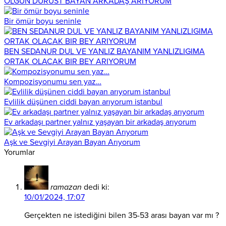
OLGUN DÜRÜST BAYAN ARKADAŞ ARIYORUM
Bir ömür boyu seninle
BEN SEDANUR DUL VE YANLIZ BAYANIM YANLIZLIGIMA
ORTAK OLACAK BIR BEY ARIYORUM
Kompozisyonumu sen yaz…
Evlilik düşünen ciddi bayan arıyorum istanbul
Ev arkadaşı partner yalnız yaşayan bir arkadaş arıyorum
Aşk ve Sevgiyi Arayan Bayan Arıyorum
Yorumlar
ramazan
dedi ki:
10/01/2024, 17:07
Gerçekten ne istediğini bilen 35-53 arası bayan var mı ?