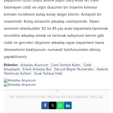
yaşiyorum uzun boylu atletik yapili nazij kibar art niyet
tasimayan ciddi ve olgin dusunen bir insanim kimseyi
kirmam incidmem kolay kolay deger bilirim. Anlayisli bir
insanimdir. Kolay anlasirim arkadaş canlisiyimdir. Yalani
sevmem istanbuldan 30 ila 45 yas arasi bayanlarla tanismak
öncelikle arkadaş olmak ve tanimak isdiyorum benim gibi
ciddi ve gercekci düşünen arkadaş rayan bayanlarin bana
dönmelerini bekliyorum. numarali telefonumdan dönüş
yapabilirsiniz
Etiketler:
Arkadaş Arıyorum
Canlı Sohbet Kadın
Ciddi
Arkadaşlık
Erkek Arkadaş Bul
Gerçek Bayan Numaraları
Kadınla
Telefonda Sohbet
Sıcak Sohbet Hattı
BU KONUYU SOSYAL MEDYA HESAPLARINDA PAYLAŞ