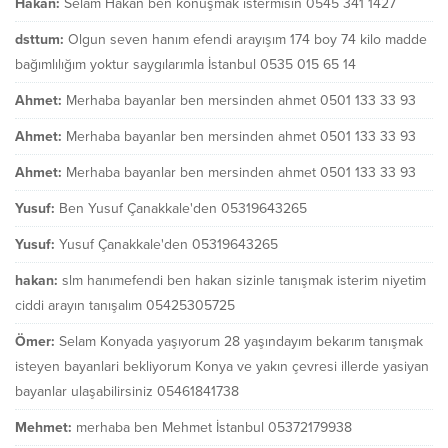
Hakan:
Selam Hakan ben konuşmak istermisin 0545 341 1427
dsttum:
Olgun seven hanım efendi arayışım 174 boy 74 kilo madde
bağımlılığım yoktur saygılarımla İstanbul 0535 015 65 14
Ahmet:
Merhaba bayanlar ben mersinden ahmet 0501 133 33 93
Ahmet:
Merhaba bayanlar ben mersinden ahmet 0501 133 33 93
Ahmet:
Merhaba bayanlar ben mersinden ahmet 0501 133 33 93
Yusuf:
Ben Yusuf Çanakkale'den 05319643265
Yusuf:
Yusuf Çanakkale'den 05319643265
hakan:
slm hanımefendi ben hakan sizinle tanışmak isterim niyetim
ciddi arayın tanışalım 05425305725
Ömer:
Selam Konyada yaşıyorum 28 yaşındayım bekarım tanışmak
isteyen bayanlari bekliyorum Konya ve yakın çevresi illerde yasiyan
bayanlar ulaşabilirsiniz 05461841738
Mehmet:
merhaba ben Mehmet İstanbul 05372179938