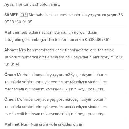
Ayaz:
Her turlu sohbete varim..
SAMET:
🇹🇷 Merhaba ismim samet istanbulda yaşıyorum yaşım 33
0543 160 01 35
Muhammed:
Selamnasılsın İstanbul'un neresindesin
fotografınıgördümbegendim telefonnumaram 05395867861
Ahmet:
Mrb ben mersinden ahmet hanimefendilerle tanismak
istiyorum numaram gizli aramalara acik bayanlarin emrindeyim 0501
131 31 41
Ömer:
Merhaba konyada yaşıyorum26yaşındayım bekarım
insanlarla sohbet etmeyi severim sıcakkanlıyım vicdanlı mı
merhametli bir insanım karşımdaki kişinin boyu posu dış...
Ömer:
Merhaba konyada yaşıyorum26yaşındayım bekarım
insanlarla sohbet etmeyi severim sıcakkanlıyım vicdanlı mı
merhametli bir insanım karşımdaki kişinin boyu posu dış...
Mehmet Nuri:
Numaranı yolla arkadaş olalım