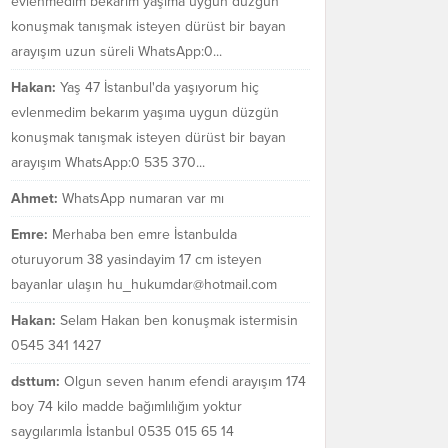
evlenmedim bekarım yaşıma uygun düzgün
konuşmak tanışmak isteyen dürüst bir bayan
arayışım uzun süreli WhatsApp:0...
Hakan:
Yaş 47 İstanbul'da yaşıyorum hiç
evlenmedim bekarım yaşıma uygun düzgün
konuşmak tanışmak isteyen dürüst bir bayan
arayışım WhatsApp:0 535 370...
Ahmet:
WhatsApp numaran var mı
Emre:
Merhaba ben emre İstanbulda
oturuyorum 38 yasindayim 17 cm isteyen
bayanlar ulaşın hu_hukumdar@hotmail.com
Hakan:
Selam Hakan ben konuşmak istermisin
0545 341 1427
dsttum:
Olgun seven hanım efendi arayışım 174
boy 74 kilo madde bağımlılığım yoktur
saygılarımla İstanbul 0535 015 65 14