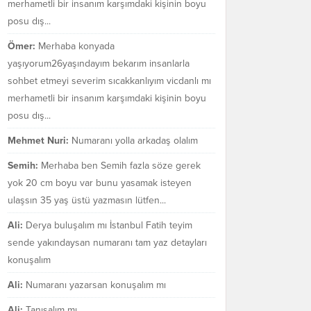
merhametli bir insanım karşımdaki kişinin boyu
posu dış...
Ömer:
Merhaba konyada
yaşıyorum26yaşındayım bekarım insanlarla
sohbet etmeyi severim sıcakkanlıyım vicdanlı mı
merhametli bir insanım karşımdaki kişinin boyu
posu dış...
Mehmet Nuri:
Numaranı yolla arkadaş olalım
Semih:
Merhaba ben Semih fazla söze gerek
yok 20 cm boyu var bunu yasamak isteyen
ulaşsın 35 yaş üstü yazmasın lütfen...
Ali:
Derya buluşalım mı İstanbul Fatih teyim
sende yakındaysan numaranı tam yaz detayları
konuşalım
Ali:
Numaranı yazarsan konuşalım mı
Ali:
Tanışalım mı