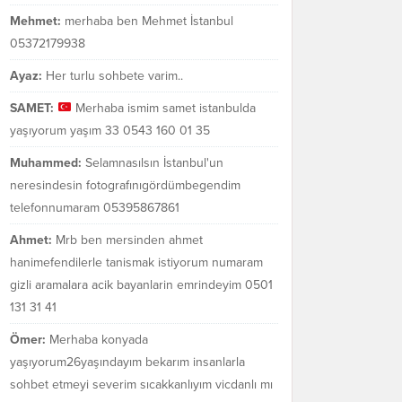
Mehmet:
merhaba ben Mehmet İstanbul
05372179938
Ayaz:
Her turlu sohbete varim..
SAMET:
Merhaba ismim samet istanbulda
yaşıyorum yaşım 33 0543 160 01 35
Muhammed:
Selamnasılsın İstanbul'un
neresindesin fotografınıgördümbegendim
telefonnumaram 05395867861
Ahmet:
Mrb ben mersinden ahmet
hanimefendilerle tanismak istiyorum numaram
gizli aramalara acik bayanlarin emrindeyim 0501
131 31 41
Ömer:
Merhaba konyada
yaşıyorum26yaşındayım bekarım insanlarla
sohbet etmeyi severim sıcakkanlıyım vicdanlı mı