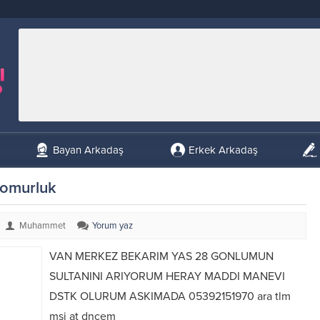
Bayan Arkadaş
Erkek Arkadaş
 omurluk
Muhammet
Yorum yaz
VAN MERKEZ BEKARIM YAS 28 GONLUMUN
SULTANINI ARIYORUM HERAY MADDI MANEVI
DSTK OLURUM ASKIMADA 05392151970 ara tlm
msj at dncem