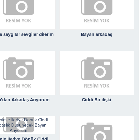
 saygılar sevgiler dilerim
Bayan arkadaş
’dan Arkadaş Arıyorum
Ciddi Bir ilişki
le İleriye Dönük Ciddi