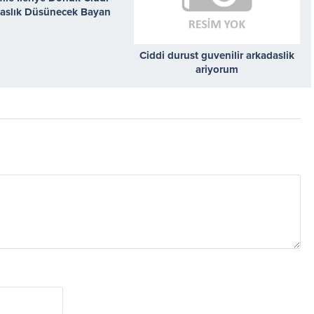
aslık Düsünecek Bayan
Arıyorum
Ciddi durust guvenilir arkadaslik
ariyorum