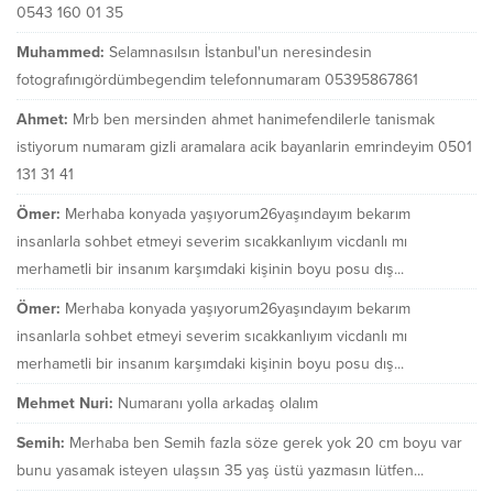
0543 160 01 35
Muhammed:
Selamnasılsın İstanbul'un neresindesin
fotografınıgördümbegendim telefonnumaram 05395867861
Ahmet:
Mrb ben mersinden ahmet hanimefendilerle tanismak
istiyorum numaram gizli aramalara acik bayanlarin emrindeyim 0501
131 31 41
Ömer:
Merhaba konyada yaşıyorum26yaşındayım bekarım
insanlarla sohbet etmeyi severim sıcakkanlıyım vicdanlı mı
merhametli bir insanım karşımdaki kişinin boyu posu dış...
Ömer:
Merhaba konyada yaşıyorum26yaşındayım bekarım
insanlarla sohbet etmeyi severim sıcakkanlıyım vicdanlı mı
merhametli bir insanım karşımdaki kişinin boyu posu dış...
Mehmet Nuri:
Numaranı yolla arkadaş olalım
Semih:
Merhaba ben Semih fazla söze gerek yok 20 cm boyu var
bunu yasamak isteyen ulaşsın 35 yaş üstü yazmasın lütfen...