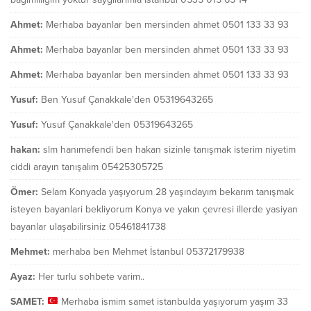
Ahmet:
Merhaba bayanlar ben mersinden ahmet 0501 133 33 93
Ahmet:
Merhaba bayanlar ben mersinden ahmet 0501 133 33 93
Ahmet:
Merhaba bayanlar ben mersinden ahmet 0501 133 33 93
Yusuf:
Ben Yusuf Çanakkale'den 05319643265
Yusuf:
Yusuf Çanakkale'den 05319643265
hakan:
slm hanımefendi ben hakan sizinle tanışmak isterim niyetim
ciddi arayın tanışalım 05425305725
Ömer:
Selam Konyada yaşıyorum 28 yaşındayım bekarım tanışmak
isteyen bayanlari bekliyorum Konya ve yakın çevresi illerde yasiyan
bayanlar ulaşabilirsiniz 05461841738
Mehmet:
merhaba ben Mehmet İstanbul 05372179938
Ayaz:
Her turlu sohbete varim..
SAMET:
Merhaba ismim samet istanbulda yaşıyorum yaşım 33