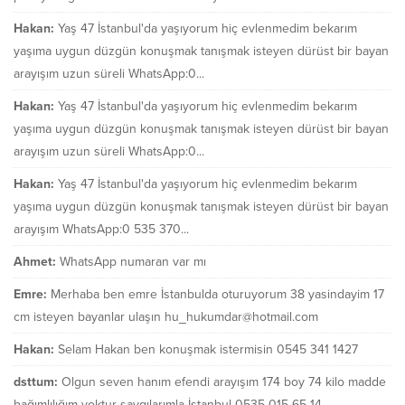
Hakan:
Yaş 47 İstanbul'da yaşıyorum hiç evlenmedim bekarım
yaşıma uygun düzgün konuşmak tanışmak isteyen dürüst bir bayan
arayışım uzun süreli WhatsApp:0...
Hakan:
Yaş 47 İstanbul'da yaşıyorum hiç evlenmedim bekarım
yaşıma uygun düzgün konuşmak tanışmak isteyen dürüst bir bayan
arayışım uzun süreli WhatsApp:0...
Hakan:
Yaş 47 İstanbul'da yaşıyorum hiç evlenmedim bekarım
yaşıma uygun düzgün konuşmak tanışmak isteyen dürüst bir bayan
arayışım WhatsApp:0 535 370...
Ahmet:
WhatsApp numaran var mı
Emre:
Merhaba ben emre İstanbulda oturuyorum 38 yasindayim 17
cm isteyen bayanlar ulaşın hu_hukumdar@hotmail.com
Hakan:
Selam Hakan ben konuşmak istermisin 0545 341 1427
dsttum:
Olgun seven hanım efendi arayışım 174 boy 74 kilo madde
bağımlılığım yoktur saygılarımla İstanbul 0535 015 65 14