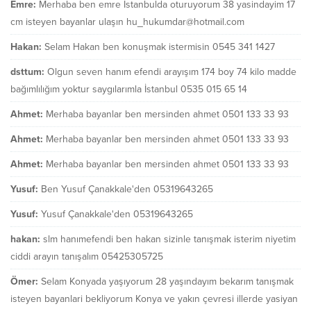
Emre:
Merhaba ben emre İstanbulda oturuyorum 38 yasindayim 17
cm isteyen bayanlar ulaşın hu_hukumdar@hotmail.com
Hakan:
Selam Hakan ben konuşmak istermisin 0545 341 1427
dsttum:
Olgun seven hanım efendi arayışım 174 boy 74 kilo madde
bağımlılığım yoktur saygılarımla İstanbul 0535 015 65 14
Ahmet:
Merhaba bayanlar ben mersinden ahmet 0501 133 33 93
Ahmet:
Merhaba bayanlar ben mersinden ahmet 0501 133 33 93
Ahmet:
Merhaba bayanlar ben mersinden ahmet 0501 133 33 93
Yusuf:
Ben Yusuf Çanakkale'den 05319643265
Yusuf:
Yusuf Çanakkale'den 05319643265
hakan:
slm hanımefendi ben hakan sizinle tanışmak isterim niyetim
ciddi arayın tanışalım 05425305725
Ömer:
Selam Konyada yaşıyorum 28 yaşındayım bekarım tanışmak
isteyen bayanlari bekliyorum Konya ve yakın çevresi illerde yasiyan