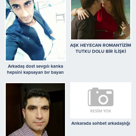
AŞK HEYECAN ROMANTİZİM
TUTKU DOLU BİR İLİŞKİ
Arkadaş dost sevgılı kanka
hepsini kapsayan bır bayan
arıyorum
Ankarada sohbet arkadaşlığı