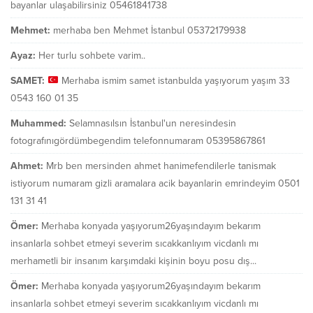
bayanlar ulaşabilirsiniz 05461841738
Mehmet:
merhaba ben Mehmet İstanbul 05372179938
Ayaz:
Her turlu sohbete varim..
SAMET:
Merhaba ismim samet istanbulda yaşıyorum yaşım 33
0543 160 01 35
Muhammed:
Selamnasılsın İstanbul'un neresindesin
fotografınıgördümbegendim telefonnumaram 05395867861
Ahmet:
Mrb ben mersinden ahmet hanimefendilerle tanismak
istiyorum numaram gizli aramalara acik bayanlarin emrindeyim 0501
131 31 41
Ömer:
Merhaba konyada yaşıyorum26yaşındayım bekarım
insanlarla sohbet etmeyi severim sıcakkanlıyım vicdanlı mı
merhametli bir insanım karşımdaki kişinin boyu posu dış...
Ömer:
Merhaba konyada yaşıyorum26yaşındayım bekarım
insanlarla sohbet etmeyi severim sıcakkanlıyım vicdanlı mı