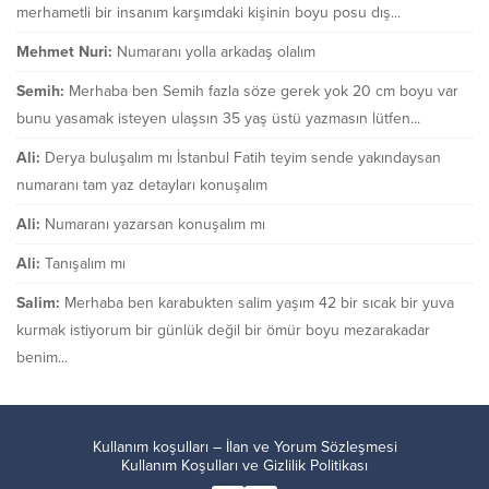
merhametli bir insanım karşımdaki kişinin boyu posu dış...
Mehmet Nuri:
Numaranı yolla arkadaş olalım
Semih:
Merhaba ben Semih fazla söze gerek yok 20 cm boyu var
bunu yasamak isteyen ulaşsın 35 yaş üstü yazmasın lütfen...
Ali:
Derya buluşalım mı İstanbul Fatih teyim sende yakındaysan
numaranı tam yaz detayları konuşalım
Ali:
Numaranı yazarsan konuşalım mı
Ali:
Tanışalım mı
Salim:
Merhaba ben karabukten salim yaşım 42 bir sıcak bir yuva
kurmak istiyorum bir günlük değil bir ömür boyu mezarakadar
benim...
Kullanım koşulları – İlan ve Yorum Sözleşmesi
Kullanım Koşulları ve Gizlilik Politikası