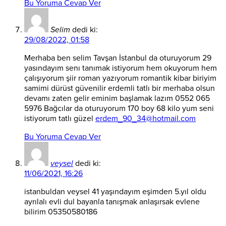
Bu Yoruma Cevap Ver
Selim
dedi ki:
29/08/2022, 01:58
Merhaba ben selim Tavşan İstanbul da oturuyorum 29
yasındayım senı tanımak istiyorum hem okuyorum hem
çalışıyorum şiir roman yazıyorum romantik kibar biriyim
samimi dürüst güvenilir erdemli tatlı bir merhaba olsun
devamı zaten gelir eminim başlamak lazım 0552 065
5976 Bağcılar da oturuyorum 170 boy 68 kilo yum seni
istiyorum tatlı güzel
erdem_90_34@hotmail.com
Bu Yoruma Cevap Ver
veysel
dedi ki:
11/06/2021, 16:26
istanbuldan veysel 41 yaşındayım eşimden 5.yıl oldu
ayrılalı evli dul bayanla tanışmak anlaşırsak evlene
bilirim 05350580186