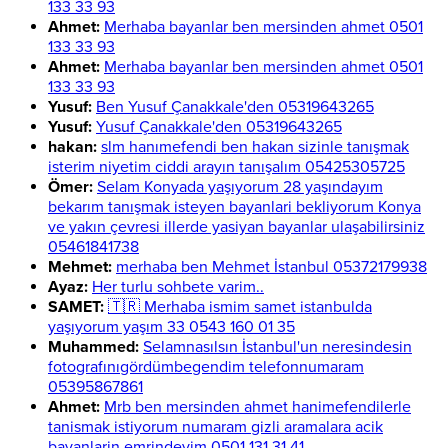
133 33 93
Ahmet:
Merhaba bayanlar ben mersinden ahmet 0501
133 33 93
Ahmet:
Merhaba bayanlar ben mersinden ahmet 0501
133 33 93
Yusuf:
Ben Yusuf Çanakkale'den 05319643265
Yusuf:
Yusuf Çanakkale'den 05319643265
hakan:
slm hanımefendi ben hakan sizinle tanışmak
isterim niyetim ciddi arayın tanışalım 05425305725
Ömer:
Selam Konyada yaşıyorum 28 yaşındayım
bekarım tanışmak isteyen bayanlari bekliyorum Konya
ve yakın çevresi illerde yasiyan bayanlar ulaşabilirsiniz
05461841738
Mehmet:
merhaba ben Mehmet İstanbul 05372179938
Ayaz:
Her turlu sohbete varim..
SAMET:
🇹🇷 Merhaba ismim samet istanbulda
yaşıyorum yaşım 33 0543 160 01 35
Muhammed:
Selamnasılsın İstanbul'un neresindesin
fotografınıgördümbegendim telefonnumaram
05395867861
Ahmet:
Mrb ben mersinden ahmet hanimefendilerle
tanismak istiyorum numaram gizli aramalara acik
bayanlarin emrindeyim 0501 131 31 41