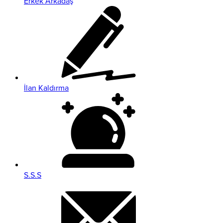
Erkek Arkadaş
İlan Kaldırma
S.S.S