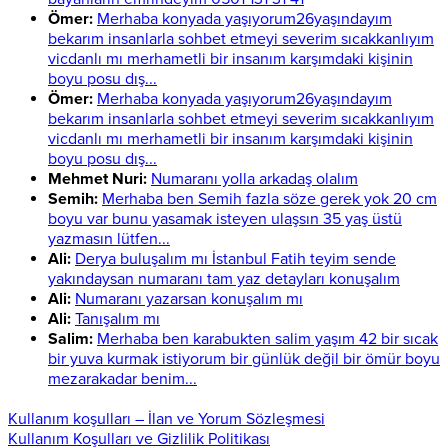
Ömer:
Merhaba konyada yaşıyorum26yaşındayım
bekarım insanlarla sohbet etmeyi severim sıcakkanlıyım
vicdanlı mı merhametli bir insanım karşımdaki kişinin
boyu posu dış...
Ömer:
Merhaba konyada yaşıyorum26yaşındayım
bekarım insanlarla sohbet etmeyi severim sıcakkanlıyım
vicdanlı mı merhametli bir insanım karşımdaki kişinin
boyu posu dış...
Mehmet Nuri:
Numaranı yolla arkadaş olalım
Semih:
Merhaba ben Semih fazla söze gerek yok 20 cm
boyu var bunu yasamak isteyen ulaşsın 35 yaş üstü
yazmasın lütfen...
Ali:
Derya buluşalım mı İstanbul Fatih teyim sende
yakındaysan numaranı tam yaz detayları konuşalım
Ali:
Numaranı yazarsan konuşalım mı
Ali:
Tanışalım mı
Salim:
Merhaba ben karabukten salim yaşım 42 bir sıcak
bir yuva kurmak istiyorum bir günlük değil bir ömür boyu
mezarakadar benim...
Kullanım koşulları – İlan ve Yorum Sözleşmesi
Kullanım Koşulları ve Gizlilik Politikası