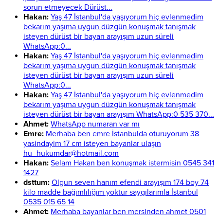
sorun etmeyecek Dürüst...
Hakan:
Yaş 47 İstanbul'da yaşıyorum hiç evlenmedim
bekarım yaşıma uygun düzgün konuşmak tanışmak
isteyen dürüst bir bayan arayışım uzun süreli
WhatsApp:0...
Hakan:
Yaş 47 İstanbul'da yaşıyorum hiç evlenmedim
bekarım yaşıma uygun düzgün konuşmak tanışmak
isteyen dürüst bir bayan arayışım uzun süreli
WhatsApp:0...
Hakan:
Yaş 47 İstanbul'da yaşıyorum hiç evlenmedim
bekarım yaşıma uygun düzgün konuşmak tanışmak
isteyen dürüst bir bayan arayışım WhatsApp:0 535 370...
Ahmet:
WhatsApp numaran var mı
Emre:
Merhaba ben emre İstanbulda oturuyorum 38
yasindayim 17 cm isteyen bayanlar ulaşın
hu_hukumdar@hotmail.com
Hakan:
Selam Hakan ben konuşmak istermisin 0545 341
1427
dsttum:
Olgun seven hanım efendi arayışım 174 boy 74
kilo madde bağımlılığım yoktur saygılarımla İstanbul
0535 015 65 14
Ahmet:
Merhaba bayanlar ben mersinden ahmet 0501