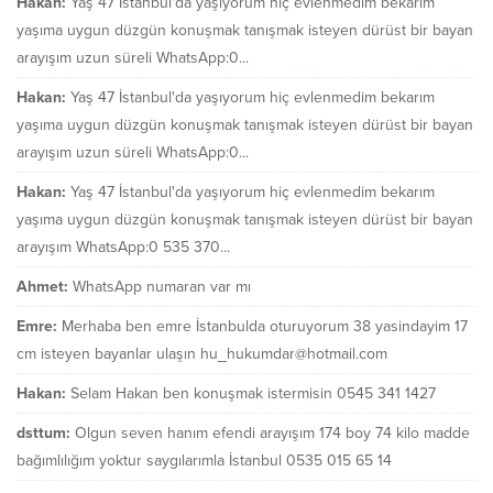
Hakan:
Yaş 47 İstanbul'da yaşıyorum hiç evlenmedim bekarım
yaşıma uygun düzgün konuşmak tanışmak isteyen dürüst bir bayan
arayışım uzun süreli WhatsApp:0...
Hakan:
Yaş 47 İstanbul'da yaşıyorum hiç evlenmedim bekarım
yaşıma uygun düzgün konuşmak tanışmak isteyen dürüst bir bayan
arayışım uzun süreli WhatsApp:0...
Hakan:
Yaş 47 İstanbul'da yaşıyorum hiç evlenmedim bekarım
yaşıma uygun düzgün konuşmak tanışmak isteyen dürüst bir bayan
arayışım WhatsApp:0 535 370...
Ahmet:
WhatsApp numaran var mı
Emre:
Merhaba ben emre İstanbulda oturuyorum 38 yasindayim 17
cm isteyen bayanlar ulaşın hu_hukumdar@hotmail.com
Hakan:
Selam Hakan ben konuşmak istermisin 0545 341 1427
dsttum:
Olgun seven hanım efendi arayışım 174 boy 74 kilo madde
bağımlılığım yoktur saygılarımla İstanbul 0535 015 65 14