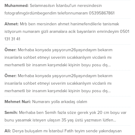
Muhammed:
Selamnasılsın İstanbul'un neresindesin
fotografınıgördümbegendim telefonnumaram 05395867861
Ahmet:
Mrb ben mersinden ahmet hanimefendilerle tanismak
istiyorum numaram gizli aramalara acik bayanlarin emrindeyim 0501
131 31 41
Ömer:
Merhaba konyada yaşıyorum26yaşındayım bekarım
insanlarla sohbet etmeyi severim sıcakkanlıyım vicdanlı mı
merhametli bir insanım karşımdaki kişinin boyu posu dış...
Ömer:
Merhaba konyada yaşıyorum26yaşındayım bekarım
insanlarla sohbet etmeyi severim sıcakkanlıyım vicdanlı mı
merhametli bir insanım karşımdaki kişinin boyu posu dış...
Mehmet Nuri:
Numaranı yolla arkadaş olalım
Semih:
Merhaba ben Semih fazla söze gerek yok 20 cm boyu var
bunu yasamak isteyen ulaşsın 35 yaş üstü yazmasın lütfen...
Ali:
Derya buluşalım mı İstanbul Fatih teyim sende yakındaysan