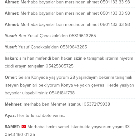
Ahmet:
Merhaba bayanlar ben mersinden ahmet 0501 133 33 93
Ahmet:
Merhaba bayanlar ben mersinden ahmet 0501 133 33 93
Ahmet:
Merhaba bayanlar ben mersinden ahmet 0501 133 33 93
Yusuf:
Ben Yusuf Çanakkale'den 05319643265
Yusuf:
Yusuf Çanakkale'den 05319643265
hakan:
slm hanımefendi ben hakan sizinle tanışmak isterim niyetim
ciddi arayın tanışalım 05425305725
Ömer:
Selam Konyada yaşıyorum 28 yaşındayım bekarım tanışmak
isteyen bayanlari bekliyorum Konya ve yakın çevresi illerde yasiyan
bayanlar ulaşabilirsiniz 05461841738
Mehmet:
merhaba ben Mehmet İstanbul 05372179938
Ayaz:
Her turlu sohbete varim..
SAMET:
Merhaba ismim samet istanbulda yaşıyorum yaşım 33
0543 160 01 35