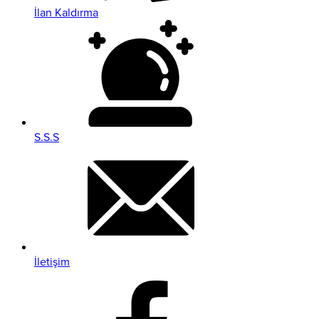
İlan Kaldırma
S.S.S
İletişim