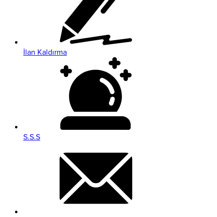
İlan Kaldırma
S.S.S