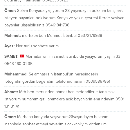
ciddi arayın tanışalım 05425305725
Ömer:
Selam Konyada yaşıyorum 28 yaşındayım bekarım tanışmak
isteyen bayanlari bekliyorum Konya ve yakın çevresi illerde yasiyan
bayanlar ulaşabilirsiniz 05461841738
Mehmet:
merhaba ben Mehmet İstanbul 05372179938
Ayaz:
Her turlu sohbete varim..
SAMET:
Merhaba ismim samet istanbulda yaşıyorum yaşım 33
0543 160 01 35
Muhammed:
Selamnasılsın İstanbul'un neresindesin
fotografınıgördümbegendim telefonnumaram 05395867861
Ahmet:
Mrb ben mersinden ahmet hanimefendilerle tanismak
istiyorum numaram gizli aramalara acik bayanlarin emrindeyim 0501
131 31 41
Ömer:
Merhaba konyada yaşıyorum26yaşındayım bekarım
insanlarla sohbet etmeyi severim sıcakkanlıyım vicdanlı mı