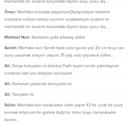
merhametli bir insanım karşımdaki kişinin boyu posu dış...
Ömer:
Merhaba konyada yaşıyorum26yaşındayım bekarım
insanlarla sohbet etmeyi severim sıcakkanlıyım vicdanlı mı
merhametli bir insanım karşımdaki kişinin boyu posu dış...
Mehmet Nuri:
Numaranı yolla arkadaş olalım
Semih:
Merhaba ben Semih fazla söze gerek yok 20 cm boyu var
bunu yasamak isteyen ulaşsın 35 yaş üstü yazmasın lütfen...
Ali:
Derya buluşalım mı İstanbul Fatih teyim sende yakındaysan
numaranı tam yaz detayları konuşalım
Ali:
Numaranı yazarsan konuşalım mı
Ali:
Tanışalım mı
Salim:
Merhaba ben karabukten salim yaşım 42 bir sıcak bir yuva
kurmak istiyorum bir günlük değil bir ömür boyu mezarakadar
benim...