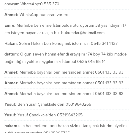
arayışım WhatsApp:0 535 370...
Ahmet:
WhatsApp numaran var mı
Emre:
Merhaba ben emre İstanbulda oturuyorum 38 yasindayim 17
cm isteyen bayanlar ulaşın hu_hukumdar@hotmail.com
Hakan:
Selam Hakan ben konuşmak istermisin 0545 341 1427
dsttum:
Olgun seven hanım efendi arayışım 174 boy 74 kilo madde
bağımlılığım yoktur saygılarımla İstanbul 0535 015 65 14
Ahmet:
Merhaba bayanlar ben mersinden ahmet 0501 133 33 93
Ahmet:
Merhaba bayanlar ben mersinden ahmet 0501 133 33 93
Ahmet:
Merhaba bayanlar ben mersinden ahmet 0501 133 33 93
Yusuf:
Ben Yusuf Çanakkale'den 05319643265
Yusuf:
Yusuf Çanakkale'den 05319643265
hakan:
slm hanımefendi ben hakan sizinle tanışmak isterim niyetim