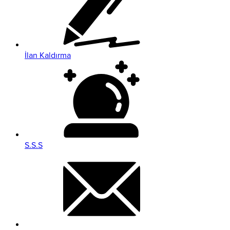
İlan Kaldırma
S.S.S