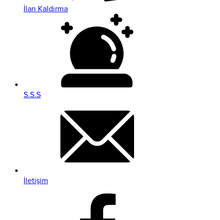
İlan Kaldırma
S.S.S
İletişim