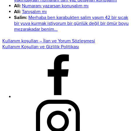
yakındaysan numaranı tam yaz detayları konuşalım
Ali:
Numaranı yazarsan konuşalım mı
Ali:
Tanışalım mı
Salim:
Merhaba ben karabukten salim yaşım 42 bir sıcak
bir yuva kurmak istiyorum bir günlük değil bir ömür boyu
mezarakadar benim...
Kullanım koşulları – İlan ve Yorum Sözleşmesi
Kullanım Koşulları ve Gizlilik Politikası