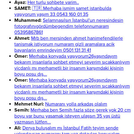
Ayaz:
Her turlu sohbete varim..
SAMET:
🇹🇷 Merhaba ismim samet istanbulda
yaşıyorum yaşım 33 0543 160 01 35
Muhammed:
Selamnasılsın İstanbul'un neresindesin
fotografınıgördümbegendim telefonnumaram
05395867861
Ahmet:
Mrb ben mersinden ahmet hanimefendilerle
tanismak istiyorum numaram gizli aramalara acik
bayanlarin emrindeyim 0501 131 31 41
Ömer:
Merhaba konyada yaşıyorum26yaşındayım
bekarım insanlarla sohbet etmeyi severim sıcakkanlıyım
vicdanlı mı merhametli bir insanım karşımdaki kişinin
boyu posu dış...
Ömer:
Merhaba konyada yaşıyorum26yaşındayım
bekarım insanlarla sohbet etmeyi severim sıcakkanlıyım
vicdanlı mı merhametli bir insanım karşımdaki kişinin
boyu posu dış...
Mehmet Nuri:
Numaranı yolla arkadaş olalım
Semih:
Merhaba ben Semih fazla söze gerek yok 20 cm
boyu var bunu yasamak isteyen ulaşsın 35 yaş üstü
yazmasın lütfen...
Ali:
Derya buluşalım mı İstanbul Fatih teyim sende