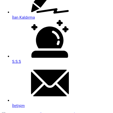
İlan Kaldırma
S.S.S
İletişim