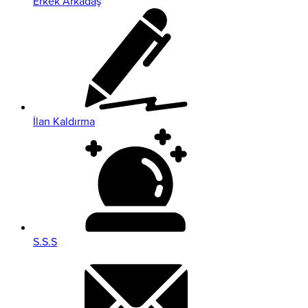
Erkek Arkadaş
İlan Kaldırma
S.S.S