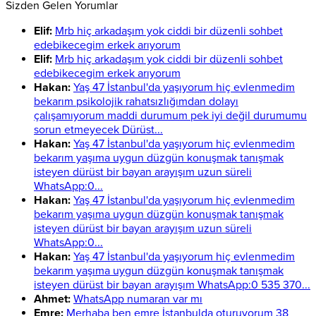
Sizden Gelen Yorumlar
Elif:
Mrb hiç arkadaşım yok ciddi bir düzenli sohbet
edebikecegim erkek arıyorum
Elif:
Mrb hiç arkadaşım yok ciddi bir düzenli sohbet
edebikecegim erkek arıyorum
Hakan:
Yaş 47 İstanbul'da yaşıyorum hiç evlenmedim
bekarım psikolojik rahatsızlığımdan dolayı
çalışamıyorum maddi durumum pek iyi değil durumumu
sorun etmeyecek Dürüst...
Hakan:
Yaş 47 İstanbul'da yaşıyorum hiç evlenmedim
bekarım yaşıma uygun düzgün konuşmak tanışmak
isteyen dürüst bir bayan arayışım uzun süreli
WhatsApp:0...
Hakan:
Yaş 47 İstanbul'da yaşıyorum hiç evlenmedim
bekarım yaşıma uygun düzgün konuşmak tanışmak
isteyen dürüst bir bayan arayışım uzun süreli
WhatsApp:0...
Hakan:
Yaş 47 İstanbul'da yaşıyorum hiç evlenmedim
bekarım yaşıma uygun düzgün konuşmak tanışmak
isteyen dürüst bir bayan arayışım WhatsApp:0 535 370...
Ahmet:
WhatsApp numaran var mı
Emre:
Merhaba ben emre İstanbulda oturuyorum 38