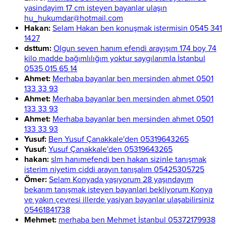
yasindayim 17 cm isteyen bayanlar ulaşın
hu_hukumdar@hotmail.com
Hakan:
Selam Hakan ben konuşmak istermisin 0545 341
1427
dsttum:
Olgun seven hanım efendi arayışım 174 boy 74
kilo madde bağımlılığım yoktur saygılarımla İstanbul
0535 015 65 14
Ahmet:
Merhaba bayanlar ben mersinden ahmet 0501
133 33 93
Ahmet:
Merhaba bayanlar ben mersinden ahmet 0501
133 33 93
Ahmet:
Merhaba bayanlar ben mersinden ahmet 0501
133 33 93
Yusuf:
Ben Yusuf Çanakkale'den 05319643265
Yusuf:
Yusuf Çanakkale'den 05319643265
hakan:
slm hanımefendi ben hakan sizinle tanışmak
isterim niyetim ciddi arayın tanışalım 05425305725
Ömer:
Selam Konyada yaşıyorum 28 yaşındayım
bekarım tanışmak isteyen bayanlari bekliyorum Konya
ve yakın çevresi illerde yasiyan bayanlar ulaşabilirsiniz
05461841738
Mehmet:
merhaba ben Mehmet İstanbul 05372179938