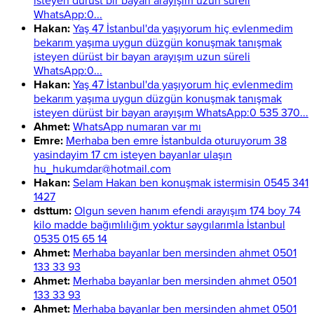
isteyen dürüst bir bayan arayışım uzun süreli
WhatsApp:0...
Hakan:
Yaş 47 İstanbul'da yaşıyorum hiç evlenmedim
bekarım yaşıma uygun düzgün konuşmak tanışmak
isteyen dürüst bir bayan arayışım uzun süreli
WhatsApp:0...
Hakan:
Yaş 47 İstanbul'da yaşıyorum hiç evlenmedim
bekarım yaşıma uygun düzgün konuşmak tanışmak
isteyen dürüst bir bayan arayışım WhatsApp:0 535 370...
Ahmet:
WhatsApp numaran var mı
Emre:
Merhaba ben emre İstanbulda oturuyorum 38
yasindayim 17 cm isteyen bayanlar ulaşın
hu_hukumdar@hotmail.com
Hakan:
Selam Hakan ben konuşmak istermisin 0545 341
1427
dsttum:
Olgun seven hanım efendi arayışım 174 boy 74
kilo madde bağımlılığım yoktur saygılarımla İstanbul
0535 015 65 14
Ahmet:
Merhaba bayanlar ben mersinden ahmet 0501
133 33 93
Ahmet:
Merhaba bayanlar ben mersinden ahmet 0501
133 33 93
Ahmet:
Merhaba bayanlar ben mersinden ahmet 0501