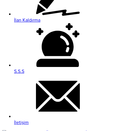
İlan Kaldırma
S.S.S
İletişim