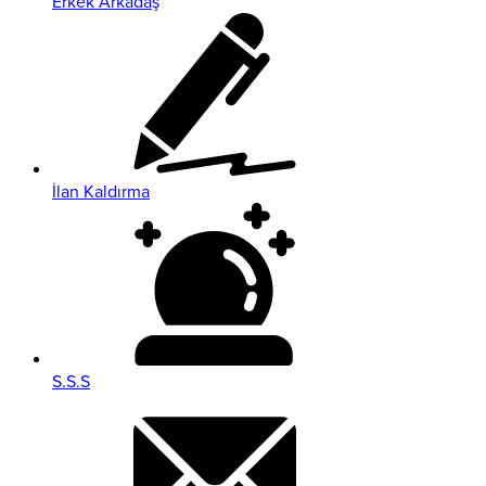
Erkek Arkadaş
İlan Kaldırma
S.S.S