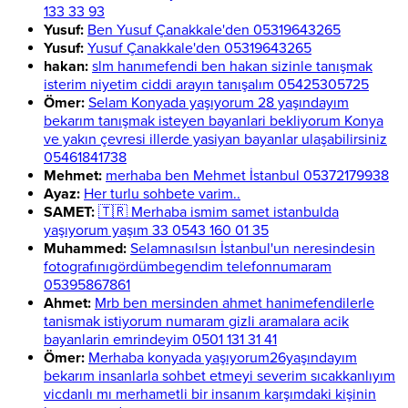
133 33 93
Yusuf:
Ben Yusuf Çanakkale'den 05319643265
Yusuf:
Yusuf Çanakkale'den 05319643265
hakan:
slm hanımefendi ben hakan sizinle tanışmak
isterim niyetim ciddi arayın tanışalım 05425305725
Ömer:
Selam Konyada yaşıyorum 28 yaşındayım
bekarım tanışmak isteyen bayanlari bekliyorum Konya
ve yakın çevresi illerde yasiyan bayanlar ulaşabilirsiniz
05461841738
Mehmet:
merhaba ben Mehmet İstanbul 05372179938
Ayaz:
Her turlu sohbete varim..
SAMET:
🇹🇷 Merhaba ismim samet istanbulda
yaşıyorum yaşım 33 0543 160 01 35
Muhammed:
Selamnasılsın İstanbul'un neresindesin
fotografınıgördümbegendim telefonnumaram
05395867861
Ahmet:
Mrb ben mersinden ahmet hanimefendilerle
tanismak istiyorum numaram gizli aramalara acik
bayanlarin emrindeyim 0501 131 31 41
Ömer:
Merhaba konyada yaşıyorum26yaşındayım
bekarım insanlarla sohbet etmeyi severim sıcakkanlıyım
vicdanlı mı merhametli bir insanım karşımdaki kişinin