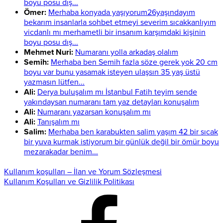
boyu posu dış...
Ömer:
Merhaba konyada yaşıyorum26yaşındayım
bekarım insanlarla sohbet etmeyi severim sıcakkanlıyım
vicdanlı mı merhametli bir insanım karşımdaki kişinin
boyu posu dış...
Mehmet Nuri:
Numaranı yolla arkadaş olalım
Semih:
Merhaba ben Semih fazla söze gerek yok 20 cm
boyu var bunu yasamak isteyen ulaşsın 35 yaş üstü
yazmasın lütfen...
Ali:
Derya buluşalım mı İstanbul Fatih teyim sende
yakındaysan numaranı tam yaz detayları konuşalım
Ali:
Numaranı yazarsan konuşalım mı
Ali:
Tanışalım mı
Salim:
Merhaba ben karabukten salim yaşım 42 bir sıcak
bir yuva kurmak istiyorum bir günlük değil bir ömür boyu
mezarakadar benim...
Kullanım koşulları – İlan ve Yorum Sözleşmesi
Kullanım Koşulları ve Gizlilik Politikası