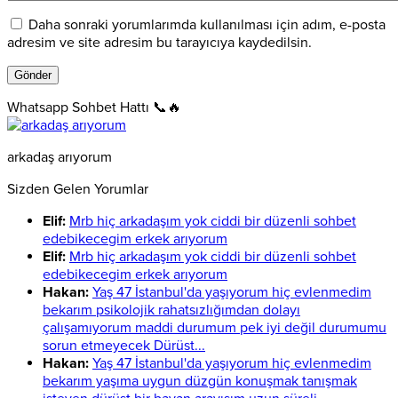
Daha sonraki yorumlarımda kullanılması için adım, e-posta
adresim ve site adresim bu tarayıcıya kaydedilsin.
Whatsapp Sohbet Hattı 📞🔥
arkadaş arıyorum
Sizden Gelen Yorumlar
Elif:
Mrb hiç arkadaşım yok ciddi bir düzenli sohbet
edebikecegim erkek arıyorum
Elif:
Mrb hiç arkadaşım yok ciddi bir düzenli sohbet
edebikecegim erkek arıyorum
Hakan:
Yaş 47 İstanbul'da yaşıyorum hiç evlenmedim
bekarım psikolojik rahatsızlığımdan dolayı
çalışamıyorum maddi durumum pek iyi değil durumumu
sorun etmeyecek Dürüst...
Hakan:
Yaş 47 İstanbul'da yaşıyorum hiç evlenmedim
bekarım yaşıma uygun düzgün konuşmak tanışmak