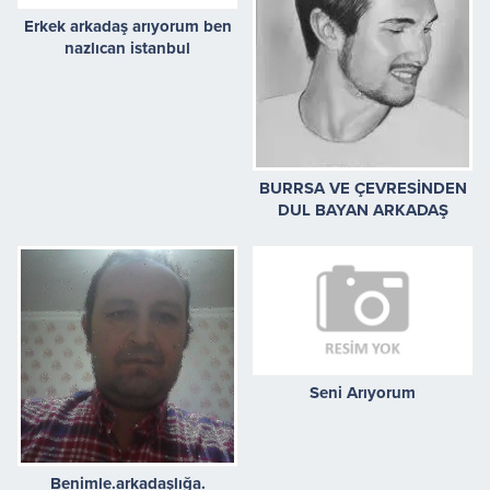
Erkek arkadaş arıyorum ben
nazlıcan istanbul
BURRSA VE ÇEVRESİNDEN
DUL BAYAN ARKADAŞ
ARIYORUM 0552*944*17*14
Seni Arıyorum
Benimle.arkadaşlığa.