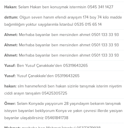
Hakan:
Selam Hakan ben konuşmak istermisin 0545 341 1427
dsttum:
Olgun seven hanım efendi arayışım 174 boy 74 kilo madde
bağımlılığım yoktur saygılarımla İstanbul 0535 015 65 14
Ahmet:
Merhaba bayanlar ben mersinden ahmet 0501 133 33 93
Ahmet:
Merhaba bayanlar ben mersinden ahmet 0501 133 33 93
Ahmet:
Merhaba bayanlar ben mersinden ahmet 0501 133 33 93
Yusuf:
Ben Yusuf Çanakkale'den 05319643265
Yusuf:
Yusuf Çanakkale'den 05319643265
hakan:
slm hanımefendi ben hakan sizinle tanışmak isterim niyetim
ciddi arayın tanışalım 05425305725
Ömer:
Selam Konyada yaşıyorum 28 yaşındayım bekarım tanışmak
isteyen bayanlari bekliyorum Konya ve yakın çevresi illerde yasiyan
bayanlar ulaşabilirsiniz 05461841738