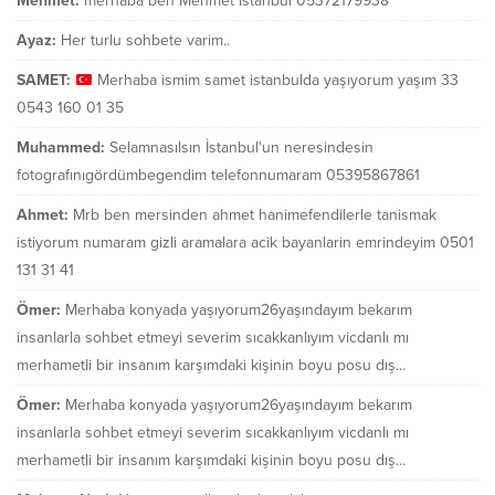
Mehmet:
merhaba ben Mehmet İstanbul 05372179938
Ayaz:
Her turlu sohbete varim..
SAMET:
Merhaba ismim samet istanbulda yaşıyorum yaşım 33
0543 160 01 35
Muhammed:
Selamnasılsın İstanbul'un neresindesin
fotografınıgördümbegendim telefonnumaram 05395867861
Ahmet:
Mrb ben mersinden ahmet hanimefendilerle tanismak
istiyorum numaram gizli aramalara acik bayanlarin emrindeyim 0501
131 31 41
Ömer:
Merhaba konyada yaşıyorum26yaşındayım bekarım
insanlarla sohbet etmeyi severim sıcakkanlıyım vicdanlı mı
merhametli bir insanım karşımdaki kişinin boyu posu dış...
Ömer:
Merhaba konyada yaşıyorum26yaşındayım bekarım
insanlarla sohbet etmeyi severim sıcakkanlıyım vicdanlı mı
merhametli bir insanım karşımdaki kişinin boyu posu dış...