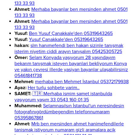
133 33 93
Ahmet:
Merhaba bayanlar ben mersinden ahmet 0501
133 33 93
Ahmet:
Merhaba bayanlar ben mersinden ahmet 0501
133 33 93
Yusuf:
Ben Yusuf Çanakkale'den 05319643265
Yusuf:
Yusuf Çanakkale'den 05319643265
hakan:
slm hanımefendi ben hakan sizinle tanışmak
isterim niyetim ciddi arayın tanışalım 05425305725
Ömer:
Selam Konyada yaşıyorum 28 yaşındayım
bekarım tanışmak isteyen bayanlari bekliyorum Konya
ve yakın çevresi illerde yasiyan bayanlar ulaşabilirsiniz
05461841738
Mehmet:
merhaba ben Mehmet İstanbul 05372179938
Ayaz:
Her turlu sohbete varim..
SAMET:
🇹🇷 Merhaba ismim samet istanbulda
yaşıyorum yaşım 33 0543 160 01 35
Muhammed:
Selamnasılsın İstanbul'un neresindesin
fotografınıgördümbegendim telefonnumaram
05395867861
Ahmet:
Mrb ben mersinden ahmet hanimefendilerle
tanismak istiyorum numaram gizli aramalara acik