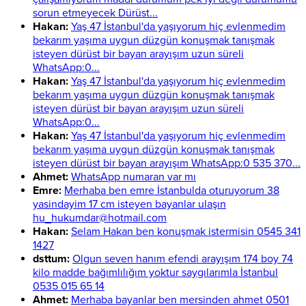
sorun etmeyecek Dürüst...
Hakan:
Yaş 47 İstanbul'da yaşıyorum hiç evlenmedim
bekarım yaşıma uygun düzgün konuşmak tanışmak
isteyen dürüst bir bayan arayışım uzun süreli
WhatsApp:0...
Hakan:
Yaş 47 İstanbul'da yaşıyorum hiç evlenmedim
bekarım yaşıma uygun düzgün konuşmak tanışmak
isteyen dürüst bir bayan arayışım uzun süreli
WhatsApp:0...
Hakan:
Yaş 47 İstanbul'da yaşıyorum hiç evlenmedim
bekarım yaşıma uygun düzgün konuşmak tanışmak
isteyen dürüst bir bayan arayışım WhatsApp:0 535 370...
Ahmet:
WhatsApp numaran var mı
Emre:
Merhaba ben emre İstanbulda oturuyorum 38
yasindayim 17 cm isteyen bayanlar ulaşın
hu_hukumdar@hotmail.com
Hakan:
Selam Hakan ben konuşmak istermisin 0545 341
1427
dsttum:
Olgun seven hanım efendi arayışım 174 boy 74
kilo madde bağımlılığım yoktur saygılarımla İstanbul
0535 015 65 14
Ahmet:
Merhaba bayanlar ben mersinden ahmet 0501