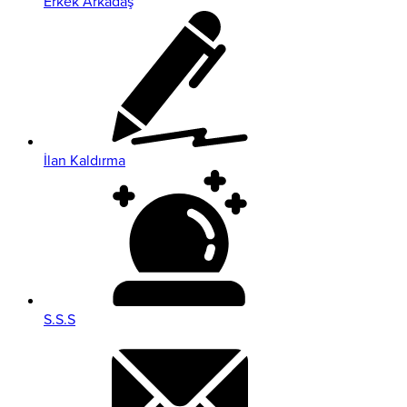
Erkek Arkadaş
İlan Kaldırma
S.S.S