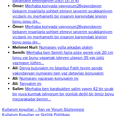
bayanlarin emrindeyim 0501 131 31 41
Ömer:
Merhaba konyada yaşıyorum26yaşındayım
bekarım insanlarla sohbet etmeyi severim sıcakkanlıyım
vicdanlı mı merhametli bir insanım karşımdaki kişinin
boyu posu dış...
Ömer:
Merhaba konyada yaşıyorum26yaşındayım
bekarım insanlarla sohbet etmeyi severim sıcakkanlıyım
vicdanlı mı merhametli bir insanım karşımdaki kişinin
boyu posu dış...
Mehmet Nuri:
Numaranı yolla arkadaş olalım
Semih:
Merhaba ben Semih fazla söze gerek yok 20 cm
boyu var bunu yasamak isteyen ulaşsın 35 yaş üstü
yazmasın lütfen...
Ali:
Derya buluşalım mı İstanbul Fatih teyim sende
yakındaysan numaranı tam yaz detayları konuşalım
Ali:
Numaranı yazarsan konuşalım mı
Ali:
Tanışalım mı
Salim:
Merhaba ben karabukten salim yaşım 42 bir sıcak
bir yuva kurmak istiyorum bir günlük değil bir ömür boyu
mezarakadar benim...
Kullanım koşulları – İlan ve Yorum Sözleşmesi
Kullanım Koşulları ve Gizlilik Politikası