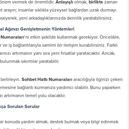
e önem vermek de önemlidir.
Anlayışlı
olmak,
birlikte
zaman
yet arayın; insanlar sıklıkla yüzeysel bağlardan uzak durmayı
eyerek, yeni arkadaşlıklarınızda derinlik yaratabilirsiniz.
al Ağınızı Genişletmenin Yöntemleri
 Numaraları
‘nı etkin şekilde kullanmak gerekiyor. Öncelikle,
e iş bağlantılarıyla samimi bir iletişim kurabilirsiniz. Farklı
ınızı artırmanın yanı sıra yeni fırsatlar yaratacaktır. Ancak,
 bulunmak sıkıntılar yaratabilir.
 belirleyin.
Sohbet Hattı Numaraları
aracılığıyla ilginizi çeken
lemesine bağlantı kurmanıza yardımcı olabilir. Bunu yaparken
zı artırmanın temel yolu olacaktır.
kça Sorulan Sorular
li bir konuda yardım almak, destek bulmak veya bilgi edinmek