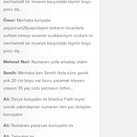
merhametli bir insanım karşımdaki kişinin boyu
posu dış...
Ömer:
Merhaba konyada
yaşıyorum26yaşındayım bekarım insanlarla
sohbet etmeyi severim sıcakkanlıyım vicdanlı mı
merhametli bir insanım karşımdaki kişinin boyu
posu dış...
Mehmet Nuri:
Numaranı yolla arkadaş olalım
Semih:
Merhaba ben Semih fazla söze gerek
yok 20 cm boyu var bunu yasamak isteyen
ulaşsın 35 yaş üstü yazmasın lütfen...
Ali:
Derya buluşalım mı İstanbul Fatih teyim
sende yakındaysan numaranı tam yaz detayları
konuşalım
Ali:
Numaranı yazarsan konuşalım mı
Ali:
Tanışalım mı