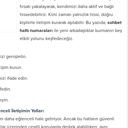
fırsatı yakalayarak, kendimizi daha aktif ve bağlı
hissedebiliriz. Kimi zaman yalnızlık hissi, doğru
kişilerle iletişim kurarak aşılabilir. Bu yazıda,
sohbet
hattı numaraları
ile yeni arkadaşlıklar kurmanın beş
etkili yolunu keşfedeceğiz.
izi genişletin.
tişim kurun.
izi ifade edin.
şfedin.
eyin.
celi İletişimin Yolları
 daha eğlenceli hale getiriyor. Ancak bu hatların güvenli
lar üzerinden çeşitli konularda destek alabilirken, aynı