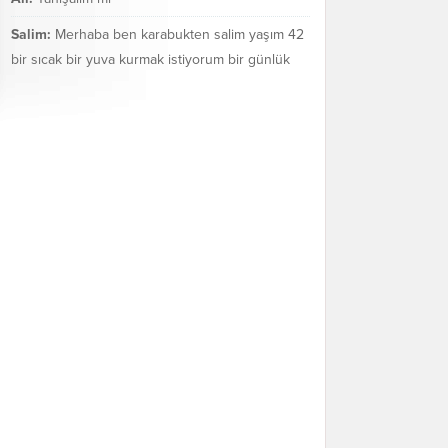
Salim:
Merhaba ben karabukten salim yaşım 42
bir sıcak bir yuva kurmak istiyorum bir günlük
değil bir ömür boyu mezarakadar benim...