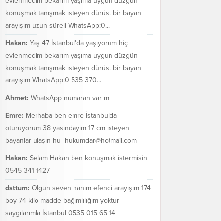
evlenmedim bekarım yaşıma uygun düzgün
konuşmak tanışmak isteyen dürüst bir bayan
arayışım uzun süreli WhatsApp:0...
Hakan:
Yaş 47 İstanbul'da yaşıyorum hiç
evlenmedim bekarım yaşıma uygun düzgün
konuşmak tanışmak isteyen dürüst bir bayan
arayışım WhatsApp:0 535 370...
Ahmet:
WhatsApp numaran var mı
Emre:
Merhaba ben emre İstanbulda
oturuyorum 38 yasindayim 17 cm isteyen
bayanlar ulaşın hu_hukumdar@hotmail.com
Hakan:
Selam Hakan ben konuşmak istermisin
0545 341 1427
dsttum:
Olgun seven hanım efendi arayışım 174
boy 74 kilo madde bağımlılığım yoktur
saygılarımla İstanbul 0535 015 65 14