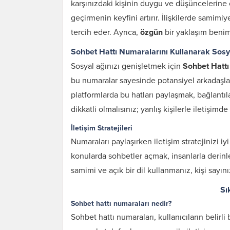
karşınızdaki kişinin duygu ve düşüncelerin
geçirmenin keyfini artırır. İlişkilerde samimi
tercih eder. Ayrıca,
özgün
bir yaklaşım benims
Sohbet Hattı Numaralarını Kullanarak Sosy
Sosyal ağınızı genişletmek için
Sohbet Hattı
bu numaralar sayesinde potansiyel arkadaşlar v
platformlarda bu hatları paylaşmak, bağlantılar
dikkatli olmalısınız; yanlış kişilerle iletişimde
İletişim Stratejileri
Numaraları paylaşırken iletişim stratejinizi iyi
konularda sohbetler açmak, insanlarla derin
samimi ve açık bir dil kullanmanız, kişi sayını
Sı
Sohbet hattı numaraları nedir?
Sohbet hattı numaraları, kullanıcıların belir