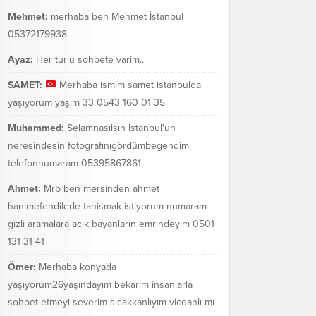
Mehmet:
merhaba ben Mehmet İstanbul
05372179938
Ayaz:
Her turlu sohbete varim..
SAMET:
Merhaba ismim samet istanbulda
yaşıyorum yaşım 33 0543 160 01 35
Muhammed:
Selamnasılsın İstanbul'un
neresindesin fotografınıgördümbegendim
telefonnumaram 05395867861
Ahmet:
Mrb ben mersinden ahmet
hanimefendilerle tanismak istiyorum numaram
gizli aramalara acik bayanlarin emrindeyim 0501
131 31 41
Ömer:
Merhaba konyada
yaşıyorum26yaşındayım bekarım insanlarla
sohbet etmeyi severim sıcakkanlıyım vicdanlı mı