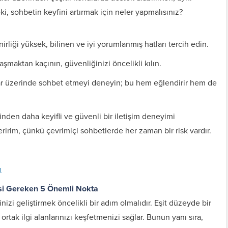
ki, sohbetin keyfini artırmak için neler yapmalısınız?
rliği yüksek, bilinen ve iyi yorumlanmış hatları tercih edin.
aylaşmaktan kaçının, güvenliğinizi öncelikli kılın.
lar üzerinde sohbet etmeyi deneyin; bu hem eğlendirir hem de
nden daha keyifli ve güvenli bir iletişim deneyimi
eririm, çünkü çevrimiçi sohbetlerde her zaman bir risk vardır.
m
esi Gereken 5 Önemli Nokta
inizi geliştirmek öncelikli bir adım olmalıdır. Eşit düzeyde bir
rtak ilgi alanlarınızı keşfetmenizi sağlar. Bunun yanı sıra,