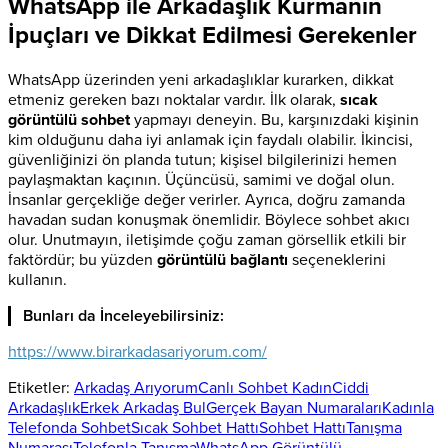
WhatsApp ile Arkadaşlık Kurmanın
İpuçları ve Dikkat Edilmesi Gerekenler
WhatsApp üzerinden yeni arkadaşlıklar kurarken, dikkat
etmeniz gereken bazı noktalar vardır. İlk olarak,
sıcak
görüntülü sohbet
yapmayı deneyin. Bu, karşınızdaki kişinin
kim olduğunu daha iyi anlamak için faydalı olabilir. İkincisi,
güvenliğinizi ön planda tutun; kişisel bilgilerinizi hemen
paylaşmaktan kaçının. Üçüncüsü, samimi ve doğal olun.
İnsanlar gerçekliğe değer verirler. Ayrıca, doğru zamanda
havadan sudan konuşmak önemlidir. Böylece sohbet akıcı
olur. Unutmayın, iletişimde çoğu zaman görsellik etkili bir
faktördür; bu yüzden
görüntülü bağlantı
seçeneklerini
kullanın.
Bunları da İnceleyebilirsiniz:
https://www.birarkadasariyorum.com/
Etiketler:
Arkadaş Arıyorum
Canlı Sohbet Kadın
Ciddi
Arkadaşlık
Erkek Arkadaş Bul
Gerçek Bayan Numaraları
Kadınla
Telefonda Sohbet
Sıcak Sohbet Hattı
Sohbet Hattı
Tanışma
Numarası
Telefonla Tanışma
WhatsApp Görüntülü