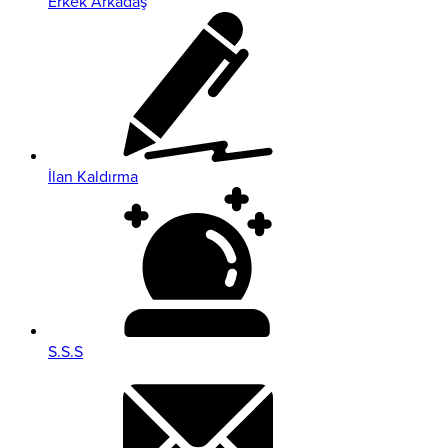
Erkek Arkadaş
İlan Kaldırma
S.S.S