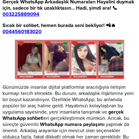
Gerçek WhatsApp Arkadaşlık Numaraları
Hayalini duymak
için, sadece bir tık uzaklıktasın… Hadi, şimdi ara! 📞
003225889094
Sıcak bir sohbet, hemen burada seni bekliyor! 📲🔥
0044560183020
Günümüzde insanlar dijital platformlar aracılığıyla iletişim
kurmayı tercih etmekte. Bu durum, arkadaşlık ilişkilerine yeni
bir boyut kazandırıyor. Özellikle WhatsApp, bu anlamda
popüler bir araç haline geldi. Hayatımızı kolaylaştıran bu
uygulama sayesinde, yeni insanlarla tanışmak ve
gerçek
WhatsApp sohbet
leri gerçekleştirmek mümkün. Ancak, bu
süreçte güvenilir
WhatsApp numara paylaşımı
yapmak da
önemli. Arkadaş arayanlar için mevcut olan seçenekler
oldukça fazla, fakat dikkatli olmak her zaman gereklidir. Bu