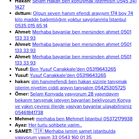
Hakan:
Selam Hakan ben konuşmak istermisin 0545 341
1427
dsttum:
Olgun seven hanım efendi arayışım 174 boy 74
kilo madde bağımlılığım yoktur saygılarımla İstanbul
0535 015 65 14
Ahmet:
Merhaba bayanlar ben mersinden ahmet 0501
133 33 93
Ahmet:
Merhaba bayanlar ben mersinden ahmet 0501
133 33 93
Ahmet:
Merhaba bayanlar ben mersinden ahmet 0501
133 33 93
Yusuf:
Ben Yusuf Çanakkale'den 05319643265
Yusuf:
Yusuf Çanakkale'den 05319643265
hakan:
slm hanımefendi ben hakan sizinle tanışmak
isterim niyetim ciddi arayın tanışalım 05425305725
Ömer:
Selam Konyada yaşıyorum 28 yaşındayım
bekarım tanışmak isteyen bayanlari bekliyorum Konya
ve yakın çevresi illerde yasiyan bayanlar ulaşabilirsiniz
05461841738
Mehmet:
merhaba ben Mehmet İstanbul 05372179938
Ayaz:
Her turlu sohbete varim..
SAMET:
🇹🇷 Merhaba ismim samet istanbulda
yaşıyorum yaşım 33 0543 160 01 35