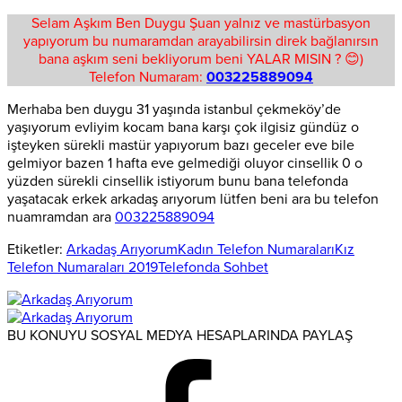
Selam Aşkım Ben Duygu Şuan yalnız ve mastürbasyon
yapıyorum bu numaramdan arayabilirsin direk bağlanırsın
bana aşkım seni bekliyorum beni YALAR MISIN ? 😊)
Telefon Numaram:
003225889094
Merhaba ben duygu 31 yaşında istanbul çekmeköy’de
yaşıyorum evliyim kocam bana karşı çok ilgisiz gündüz o
işteyken sürekli mastür yapıyorum bazı geceler eve bile
gelmiyor bazen 1 hafta eve gelmediği oluyor cinsellik 0 o
yüzden sürekli cinsellik istiyorum bunu bana telefonda
yaşatacak erkek arkadaş arıyorum lütfen beni ara bu telefon
nuamramdan ara
003225889094
Etiketler:
Arkadaş Arıyorum
Kadın Telefon Numaraları
Kız
Telefon Numaraları 2019
Telefonda Sohbet
BU KONUYU SOSYAL MEDYA HESAPLARINDA PAYLAŞ