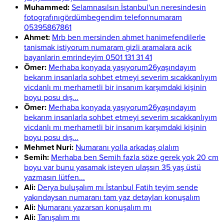
Muhammed:
Selamnasılsın İstanbul'un neresindesin
fotografınıgördümbegendim telefonnumaram
05395867861
Ahmet:
Mrb ben mersinden ahmet hanimefendilerle
tanismak istiyorum numaram gizli aramalara acik
bayanlarin emrindeyim 0501 131 31 41
Ömer:
Merhaba konyada yaşıyorum26yaşındayım
bekarım insanlarla sohbet etmeyi severim sıcakkanlıyım
vicdanlı mı merhametli bir insanım karşımdaki kişinin
boyu posu dış...
Ömer:
Merhaba konyada yaşıyorum26yaşındayım
bekarım insanlarla sohbet etmeyi severim sıcakkanlıyım
vicdanlı mı merhametli bir insanım karşımdaki kişinin
boyu posu dış...
Mehmet Nuri:
Numaranı yolla arkadaş olalım
Semih:
Merhaba ben Semih fazla söze gerek yok 20 cm
boyu var bunu yasamak isteyen ulaşsın 35 yaş üstü
yazmasın lütfen...
Ali:
Derya buluşalım mı İstanbul Fatih teyim sende
yakındaysan numaranı tam yaz detayları konuşalım
Ali:
Numaranı yazarsan konuşalım mı
Ali:
Tanışalım mı