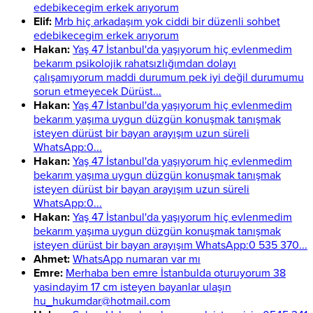
edebikecegim erkek arıyorum
Elif:
Mrb hiç arkadaşım yok ciddi bir düzenli sohbet
edebikecegim erkek arıyorum
Hakan:
Yaş 47 İstanbul'da yaşıyorum hiç evlenmedim
bekarım psikolojik rahatsızlığımdan dolayı
çalışamıyorum maddi durumum pek iyi değil durumumu
sorun etmeyecek Dürüst...
Hakan:
Yaş 47 İstanbul'da yaşıyorum hiç evlenmedim
bekarım yaşıma uygun düzgün konuşmak tanışmak
isteyen dürüst bir bayan arayışım uzun süreli
WhatsApp:0...
Hakan:
Yaş 47 İstanbul'da yaşıyorum hiç evlenmedim
bekarım yaşıma uygun düzgün konuşmak tanışmak
isteyen dürüst bir bayan arayışım uzun süreli
WhatsApp:0...
Hakan:
Yaş 47 İstanbul'da yaşıyorum hiç evlenmedim
bekarım yaşıma uygun düzgün konuşmak tanışmak
isteyen dürüst bir bayan arayışım WhatsApp:0 535 370...
Ahmet:
WhatsApp numaran var mı
Emre:
Merhaba ben emre İstanbulda oturuyorum 38
yasindayim 17 cm isteyen bayanlar ulaşın
hu_hukumdar@hotmail.com