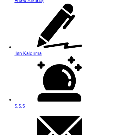
Erkek Arkadaş
İlan Kaldırma
S.S.S