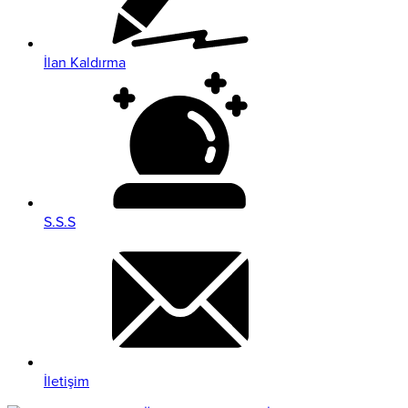
İlan Kaldırma
S.S.S
İletişim