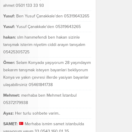
ahmet 0501 133 33 93
Yusuf:
Ben Yusuf Çanakkale'den 05319643265
Yusuf:
Yusuf Çanakkale'den 05319643265
hakan:
slm hanımefendi ben hakan sizinle
tanışmak isterim niyetim ciddi arayın tanışalım
05425305725
Ömer:
Selam Konyada yaşıyorum 28 yaşındayım
bekarım tanışmak isteyen bayanlari bekliyorum
Konya ve yakın çevresi illerde yasiyan bayanlar
ulaşabilirsiniz 05461841738
Mehmet:
merhaba ben Mehmet İstanbul
05372179938
Ayaz:
Her turlu sohbete varim..
SAMET:
Merhaba ismim samet istanbulda
yaşıyorum yaşım 33 0543 160 01 35