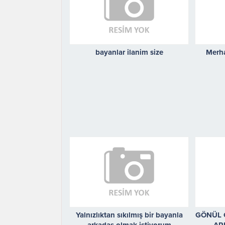
bayanlar ilanim size
Merha
Yalnızlıktan sıkılmış bir bayanla
GÖNÜL 
arkadaş olmak istiyorum
AR