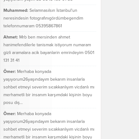
Muhammed:
Selamnasılsın İstanbul'un
neresindesin fotografınıgördümbegendim
telefonnumaram 05395867861
Ahmet:
Mrb ben mersinden ahmet
hanimefendilerle tanismak istiyorum numaram
gizli aramalara acik bayanlarin emrindeyim 0501
131 31 41
Ömer:
Merhaba konyada
yaşıyorum26yaşındayım bekarım insanlarla
sohbet etmeyi severim sıcakkanlıyım vicdanlı mı
merhametli bir insanım karşımdaki kişinin boyu
posu dış...
Ömer:
Merhaba konyada
yaşıyorum26yaşındayım bekarım insanlarla
sohbet etmeyi severim sıcakkanlıyım vicdanlı mı
merhametli bir insanım karşımdaki kişinin boyu