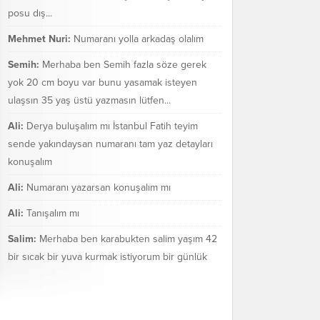
posu dış...
Mehmet Nuri:
Numaranı yolla arkadaş olalım
Semih:
Merhaba ben Semih fazla söze gerek
yok 20 cm boyu var bunu yasamak isteyen
ulaşsın 35 yaş üstü yazmasın lütfen...
Ali:
Derya buluşalım mı İstanbul Fatih teyim
sende yakındaysan numaranı tam yaz detayları
konuşalım
Ali:
Numaranı yazarsan konuşalım mı
Ali:
Tanışalım mı
Salim:
Merhaba ben karabukten salim yaşım 42
bir sıcak bir yuva kurmak istiyorum bir günlük
değil bir ömür boyu mezarakadar benim...