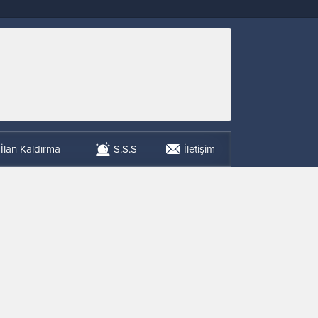
İlan Kaldırma
S.S.S
İletişim