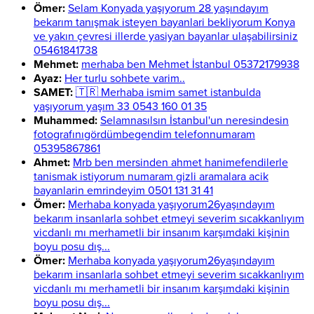
Ömer:
Selam Konyada yaşıyorum 28 yaşındayım
bekarım tanışmak isteyen bayanlari bekliyorum Konya
ve yakın çevresi illerde yasiyan bayanlar ulaşabilirsiniz
05461841738
Mehmet:
merhaba ben Mehmet İstanbul 05372179938
Ayaz:
Her turlu sohbete varim..
SAMET:
🇹🇷 Merhaba ismim samet istanbulda
yaşıyorum yaşım 33 0543 160 01 35
Muhammed:
Selamnasılsın İstanbul'un neresindesin
fotografınıgördümbegendim telefonnumaram
05395867861
Ahmet:
Mrb ben mersinden ahmet hanimefendilerle
tanismak istiyorum numaram gizli aramalara acik
bayanlarin emrindeyim 0501 131 31 41
Ömer:
Merhaba konyada yaşıyorum26yaşındayım
bekarım insanlarla sohbet etmeyi severim sıcakkanlıyım
vicdanlı mı merhametli bir insanım karşımdaki kişinin
boyu posu dış...
Ömer:
Merhaba konyada yaşıyorum26yaşındayım
bekarım insanlarla sohbet etmeyi severim sıcakkanlıyım
vicdanlı mı merhametli bir insanım karşımdaki kişinin
boyu posu dış...