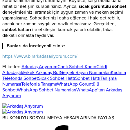
koruma altına almayı unutmayın. Böylece, karşı tarafla daha
rahat bir iletişim kurabilirsiniz. Ayrıca,
sıcak görüntülü sohbet
deneyimlerinizi artırmak için uygun zaman ve mekan seçimi
yapmalısınız. Sohbetlerinizi daha eğlenceli hale getirebilir,
ancak her zaman saygılı ve nazik olmalısınız. Gerçekten,
sohbet hatları
ile etkileşim kurmak yararlı olabilir; fakat
dikkatli olmakta fayda var.
Bunları da İnceleyebilirsiniz:
https://www.birarkadasariyorum.com/
Etiketler:
Arkadaş Arıyorum
Canlı Sohbet Kadın
Ciddi
Arkadaşlık
Erkek Arkadaş Bul
Gerçek Bayan Numaraları
Kadınla
Telefonda Sohbet
Sıcak Sohbet Hattı
Sohbet Hattı
Tanışma
Numarası
Telefonla Tanışma
WhatsApp Görüntülü
Sohbet
WhatsApp Sohbet Numaraları
WhatsApp’tan Arkadaş
Arıyorum
BU KONUYU SOSYAL MEDYA HESAPLARINDA PAYLAŞ