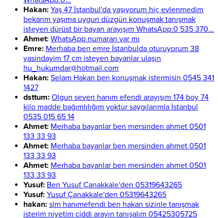
WhatsApp:0...
Hakan:
Yaş 47 İstanbul'da yaşıyorum hiç evlenmedim
bekarım yaşıma uygun düzgün konuşmak tanışmak
isteyen dürüst bir bayan arayışım WhatsApp:0 535 370...
Ahmet:
WhatsApp numaran var mı
Emre:
Merhaba ben emre İstanbulda oturuyorum 38
yasindayim 17 cm isteyen bayanlar ulaşın
hu_hukumdar@hotmail.com
Hakan:
Selam Hakan ben konuşmak istermisin 0545 341
1427
dsttum:
Olgun seven hanım efendi arayışım 174 boy 74
kilo madde bağımlılığım yoktur saygılarımla İstanbul
0535 015 65 14
Ahmet:
Merhaba bayanlar ben mersinden ahmet 0501
133 33 93
Ahmet:
Merhaba bayanlar ben mersinden ahmet 0501
133 33 93
Ahmet:
Merhaba bayanlar ben mersinden ahmet 0501
133 33 93
Yusuf:
Ben Yusuf Çanakkale'den 05319643265
Yusuf:
Yusuf Çanakkale'den 05319643265
hakan:
slm hanımefendi ben hakan sizinle tanışmak
isterim niyetim ciddi arayın tanışalım 05425305725