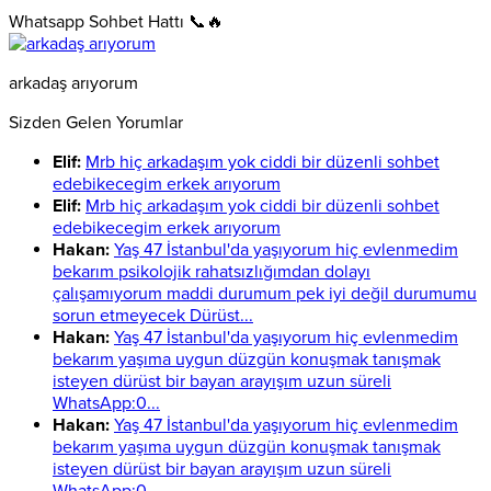
Whatsapp Sohbet Hattı 📞🔥
arkadaş arıyorum
Sizden Gelen Yorumlar
Elif:
Mrb hiç arkadaşım yok ciddi bir düzenli sohbet
edebikecegim erkek arıyorum
Elif:
Mrb hiç arkadaşım yok ciddi bir düzenli sohbet
edebikecegim erkek arıyorum
Hakan:
Yaş 47 İstanbul'da yaşıyorum hiç evlenmedim
bekarım psikolojik rahatsızlığımdan dolayı
çalışamıyorum maddi durumum pek iyi değil durumumu
sorun etmeyecek Dürüst...
Hakan:
Yaş 47 İstanbul'da yaşıyorum hiç evlenmedim
bekarım yaşıma uygun düzgün konuşmak tanışmak
isteyen dürüst bir bayan arayışım uzun süreli
WhatsApp:0...
Hakan:
Yaş 47 İstanbul'da yaşıyorum hiç evlenmedim
bekarım yaşıma uygun düzgün konuşmak tanışmak
isteyen dürüst bir bayan arayışım uzun süreli