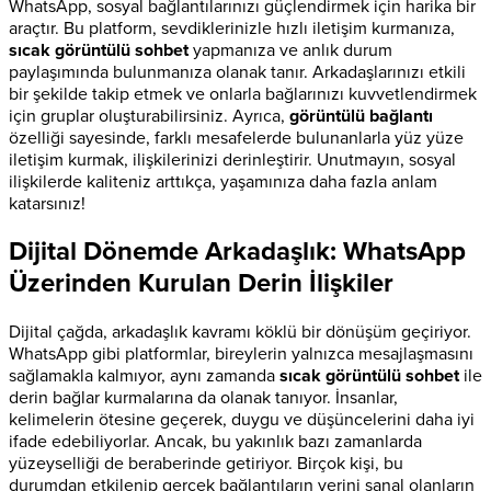
WhatsApp, sosyal bağlantılarınızı güçlendirmek için harika bir
araçtır. Bu platform, sevdiklerinizle hızlı iletişim kurmanıza,
sıcak görüntülü sohbet
yapmanıza ve anlık durum
paylaşımında bulunmanıza olanak tanır. Arkadaşlarınızı etkili
bir şekilde takip etmek ve onlarla bağlarınızı kuvvetlendirmek
için gruplar oluşturabilirsiniz. Ayrıca,
görüntülü bağlantı
özelliği sayesinde, farklı mesafelerde bulunanlarla yüz yüze
iletişim kurmak, ilişkilerinizi derinleştirir. Unutmayın, sosyal
ilişkilerde kaliteniz arttıkça, yaşamınıza daha fazla anlam
katarsınız!
Dijital Dönemde Arkadaşlık: WhatsApp
Üzerinden Kurulan Derin İlişkiler
Dijital çağda, arkadaşlık kavramı köklü bir dönüşüm geçiriyor.
WhatsApp gibi platformlar, bireylerin yalnızca mesajlaşmasını
sağlamakla kalmıyor, aynı zamanda
sıcak görüntülü sohbet
ile
derin bağlar kurmalarına da olanak tanıyor. İnsanlar,
kelimelerin ötesine geçerek, duygu ve düşüncelerini daha iyi
ifade edebiliyorlar. Ancak, bu yakınlık bazı zamanlarda
yüzeyselliği de beraberinde getiriyor. Birçok kişi, bu
durumdan etkilenip gerçek bağlantıların yerini sanal olanların