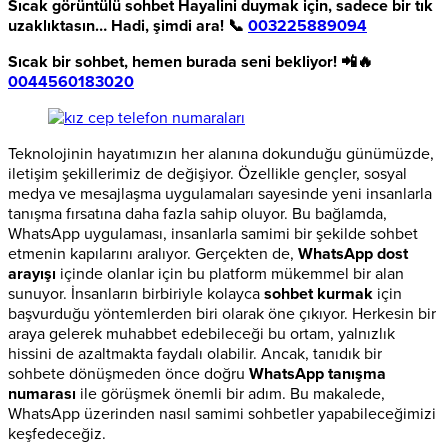
Sıcak görüntülü sohbet
Hayalini duymak için, sadece bir tık
uzaklıktasın… Hadi, şimdi ara! 📞
003225889094
Sıcak bir sohbet, hemen burada seni bekliyor! 📲🔥
0044560183020
Teknolojinin hayatımızın her alanına dokunduğu günümüzde,
iletişim şekillerimiz de değişiyor. Özellikle gençler, sosyal
medya ve mesajlaşma uygulamaları sayesinde yeni insanlarla
tanışma fırsatına daha fazla sahip oluyor. Bu bağlamda,
WhatsApp uygulaması, insanlarla samimi bir şekilde sohbet
etmenin kapılarını aralıyor. Gerçekten de,
WhatsApp dost
arayışı
içinde olanlar için bu platform mükemmel bir alan
sunuyor. İnsanların birbiriyle kolayca
sohbet kurmak
için
başvurduğu yöntemlerden biri olarak öne çıkıyor. Herkesin bir
araya gelerek muhabbet edebileceği bu ortam, yalnızlık
hissini de azaltmakta faydalı olabilir. Ancak, tanıdık bir
sohbete dönüşmeden önce doğru
WhatsApp tanışma
numarası
ile görüşmek önemli bir adım. Bu makalede,
WhatsApp üzerinden nasıl samimi sohbetler yapabileceğimizi
keşfedeceğiz.