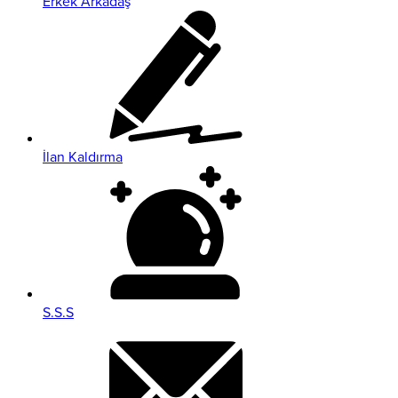
Erkek Arkadaş
İlan Kaldırma
S.S.S