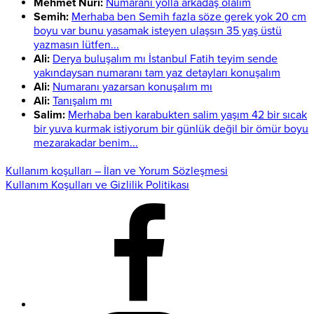
Mehmet Nuri:
Numaranı yolla arkadaş olalım
Semih:
Merhaba ben Semih fazla söze gerek yok 20 cm
boyu var bunu yasamak isteyen ulaşsın 35 yaş üstü
yazmasın lütfen...
Ali:
Derya buluşalım mı İstanbul Fatih teyim sende
yakındaysan numaranı tam yaz detayları konuşalım
Ali:
Numaranı yazarsan konuşalım mı
Ali:
Tanışalım mı
Salim:
Merhaba ben karabukten salim yaşım 42 bir sıcak
bir yuva kurmak istiyorum bir günlük değil bir ömür boyu
mezarakadar benim...
Kullanım koşulları – İlan ve Yorum Sözleşmesi
Kullanım Koşulları ve Gizlilik Politikası