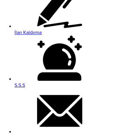
İlan Kaldırma
S.S.S