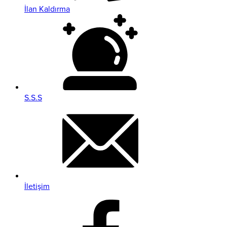
İlan Kaldırma
S.S.S
İletişim