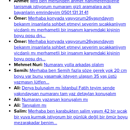
Ahmet:
Mrb ben mersinden ahmet hanimefendilerle
tanismak istiyorum numaram gizli aramalara acik
bayanlarin emrindeyim 0501 131 31 41
Ömer:
Merhaba konyada yaşıyorum26yaşındayım
bekarım insanlarla sohbet etmeyi severim sıcakkanlıyım
vicdanlı mı merhametli bir insanım karşımdaki kişinin
boyu posu dış...
Ömer:
Merhaba konyada yaşıyorum26yaşındayım
bekarım insanlarla sohbet etmeyi severim sıcakkanlıyım
vicdanlı mı merhametli bir insanım karşımdaki kişinin
boyu posu dış...
Mehmet Nuri:
Numaranı yolla arkadaş olalım
Semih:
Merhaba ben Semih fazla söze gerek yok 20 cm
boyu var bunu yasamak isteyen ulaşsın 35 yaş üstü
yazmasın lütfen...
Ali:
Derya buluşalım mı İstanbul Fatih teyim sende
yakındaysan numaranı tam yaz detayları konuşalım
Ali:
Numaranı yazarsan konuşalım mı
Ali:
Tanışalım mı
Salim:
Merhaba ben karabukten salim yaşım 42 bir sıcak
bir yuva kurmak istiyorum bir günlük değil bir ömür boyu
mezarakadar benim...