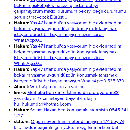
bekarım psikolojik rahatsızlığımdan dolayı
çalışamıyorum maddi durumum pek iyi değil durumumu
sorun etmeyecek Dürüst...
Hakan:
Yaş 47 İstanbul'da yaşıyorum hiç evlenmedim
bekarım yaşıma uygun düzgün konuşmak tanışmak
isteyen dürüst bir bayan arayışım uzun süreli
WhatsApp:0...
Hakan:
Yaş 47 İstanbul'da yaşıyorum hiç evlenmedim
bekarım yaşıma uygun düzgün konuşmak tanışmak
isteyen dürüst bir bayan arayışım uzun süreli
WhatsApp:0...
Hakan:
Yaş 47 İstanbul'da yaşıyorum hiç evlenmedim
bekarım yaşıma uygun düzgün konuşmak tanışmak
isteyen dürüst bir bayan arayışım WhatsApp:0 535 370...
Ahmet:
WhatsApp numaran var mı
Emre:
Merhaba ben emre İstanbulda oturuyorum 38
yasindayim 17 cm isteyen bayanlar ulaşın
hu_hukumdar@hotmail.com
Hakan:
Selam Hakan ben konuşmak istermisin 0545 341
1427
dsttum:
Olgun seven hanım efendi arayışım 174 boy 74
kilo madde bağımlılığım yoktur saygılarımla İstanbul