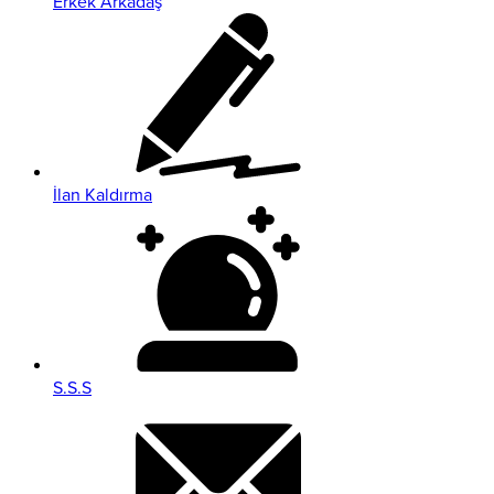
Erkek Arkadaş
İlan Kaldırma
S.S.S