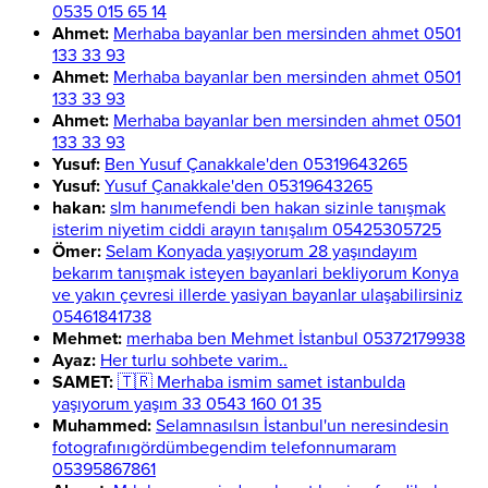
0535 015 65 14
Ahmet:
Merhaba bayanlar ben mersinden ahmet 0501
133 33 93
Ahmet:
Merhaba bayanlar ben mersinden ahmet 0501
133 33 93
Ahmet:
Merhaba bayanlar ben mersinden ahmet 0501
133 33 93
Yusuf:
Ben Yusuf Çanakkale'den 05319643265
Yusuf:
Yusuf Çanakkale'den 05319643265
hakan:
slm hanımefendi ben hakan sizinle tanışmak
isterim niyetim ciddi arayın tanışalım 05425305725
Ömer:
Selam Konyada yaşıyorum 28 yaşındayım
bekarım tanışmak isteyen bayanlari bekliyorum Konya
ve yakın çevresi illerde yasiyan bayanlar ulaşabilirsiniz
05461841738
Mehmet:
merhaba ben Mehmet İstanbul 05372179938
Ayaz:
Her turlu sohbete varim..
SAMET:
🇹🇷 Merhaba ismim samet istanbulda
yaşıyorum yaşım 33 0543 160 01 35
Muhammed:
Selamnasılsın İstanbul'un neresindesin
fotografınıgördümbegendim telefonnumaram
05395867861