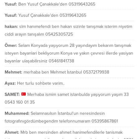
Yusuf:
Ben Yusuf Çanakkale'den 05319643265
Yusuf:
Yusuf Çanakkale'den 05319643265
hakan:
slm hanımefendi ben hakan sizinle tanışmak isterim niyetim
ciddi arayın tanışalım 05425305725
Ömer:
Selam Konyada yaşıyorum 28 yaşındayım bekarım tanışmak
isteyen bayanlari bekliyorum Konya ve yakın çevresi illerde yasiyan
bayanlar ulaşabilirsiniz 05461841738
Mehmet:
merhaba ben Mehmet İstanbul 05372179938
Ayaz:
Her turlu sohbete varim..
SAMET:
Merhaba ismim samet istanbulda yaşıyorum yaşım 33
0543 160 01 35
Muhammed:
Selamnasılsın İstanbul'un neresindesin
fotografınıgördümbegendim telefonnumaram 05395867861
Ahmet:
Mrb ben mersinden ahmet hanimefendilerle tanismak