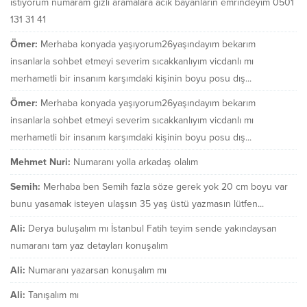
istiyorum numaram gizli aramalara acik bayanlarin emrindeyim 0501
131 31 41
Ömer:
Merhaba konyada yaşıyorum26yaşındayım bekarım
insanlarla sohbet etmeyi severim sıcakkanlıyım vicdanlı mı
merhametli bir insanım karşımdaki kişinin boyu posu dış...
Ömer:
Merhaba konyada yaşıyorum26yaşındayım bekarım
insanlarla sohbet etmeyi severim sıcakkanlıyım vicdanlı mı
merhametli bir insanım karşımdaki kişinin boyu posu dış...
Mehmet Nuri:
Numaranı yolla arkadaş olalım
Semih:
Merhaba ben Semih fazla söze gerek yok 20 cm boyu var
bunu yasamak isteyen ulaşsın 35 yaş üstü yazmasın lütfen...
Ali:
Derya buluşalım mı İstanbul Fatih teyim sende yakındaysan
numaranı tam yaz detayları konuşalım
Ali:
Numaranı yazarsan konuşalım mı
Ali:
Tanışalım mı