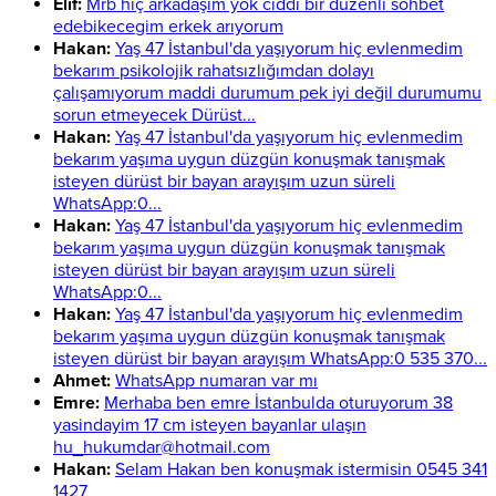
Elif:
Mrb hiç arkadaşım yok ciddi bir düzenli sohbet
edebikecegim erkek arıyorum
Hakan:
Yaş 47 İstanbul'da yaşıyorum hiç evlenmedim
bekarım psikolojik rahatsızlığımdan dolayı
çalışamıyorum maddi durumum pek iyi değil durumumu
sorun etmeyecek Dürüst...
Hakan:
Yaş 47 İstanbul'da yaşıyorum hiç evlenmedim
bekarım yaşıma uygun düzgün konuşmak tanışmak
isteyen dürüst bir bayan arayışım uzun süreli
WhatsApp:0...
Hakan:
Yaş 47 İstanbul'da yaşıyorum hiç evlenmedim
bekarım yaşıma uygun düzgün konuşmak tanışmak
isteyen dürüst bir bayan arayışım uzun süreli
WhatsApp:0...
Hakan:
Yaş 47 İstanbul'da yaşıyorum hiç evlenmedim
bekarım yaşıma uygun düzgün konuşmak tanışmak
isteyen dürüst bir bayan arayışım WhatsApp:0 535 370...
Ahmet:
WhatsApp numaran var mı
Emre:
Merhaba ben emre İstanbulda oturuyorum 38
yasindayim 17 cm isteyen bayanlar ulaşın
hu_hukumdar@hotmail.com
Hakan:
Selam Hakan ben konuşmak istermisin 0545 341
1427