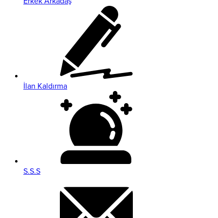
Erkek Arkadaş
İlan Kaldırma
S.S.S