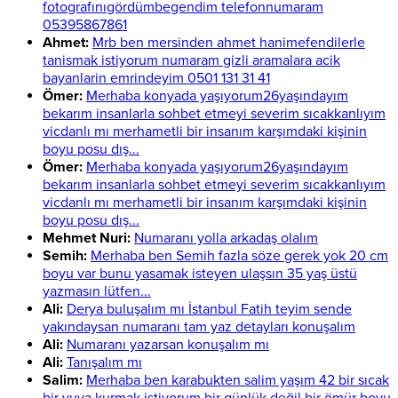
fotografınıgördümbegendim telefonnumaram
05395867861
Ahmet:
Mrb ben mersinden ahmet hanimefendilerle
tanismak istiyorum numaram gizli aramalara acik
bayanlarin emrindeyim 0501 131 31 41
Ömer:
Merhaba konyada yaşıyorum26yaşındayım
bekarım insanlarla sohbet etmeyi severim sıcakkanlıyım
vicdanlı mı merhametli bir insanım karşımdaki kişinin
boyu posu dış...
Ömer:
Merhaba konyada yaşıyorum26yaşındayım
bekarım insanlarla sohbet etmeyi severim sıcakkanlıyım
vicdanlı mı merhametli bir insanım karşımdaki kişinin
boyu posu dış...
Mehmet Nuri:
Numaranı yolla arkadaş olalım
Semih:
Merhaba ben Semih fazla söze gerek yok 20 cm
boyu var bunu yasamak isteyen ulaşsın 35 yaş üstü
yazmasın lütfen...
Ali:
Derya buluşalım mı İstanbul Fatih teyim sende
yakındaysan numaranı tam yaz detayları konuşalım
Ali:
Numaranı yazarsan konuşalım mı
Ali:
Tanışalım mı
Salim:
Merhaba ben karabukten salim yaşım 42 bir sıcak