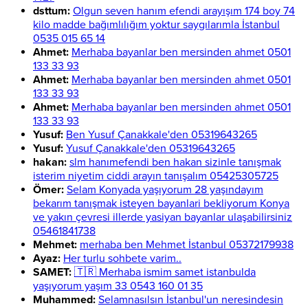
dsttum:
Olgun seven hanım efendi arayışım 174 boy 74
kilo madde bağımlılığım yoktur saygılarımla İstanbul
0535 015 65 14
Ahmet:
Merhaba bayanlar ben mersinden ahmet 0501
133 33 93
Ahmet:
Merhaba bayanlar ben mersinden ahmet 0501
133 33 93
Ahmet:
Merhaba bayanlar ben mersinden ahmet 0501
133 33 93
Yusuf:
Ben Yusuf Çanakkale'den 05319643265
Yusuf:
Yusuf Çanakkale'den 05319643265
hakan:
slm hanımefendi ben hakan sizinle tanışmak
isterim niyetim ciddi arayın tanışalım 05425305725
Ömer:
Selam Konyada yaşıyorum 28 yaşındayım
bekarım tanışmak isteyen bayanlari bekliyorum Konya
ve yakın çevresi illerde yasiyan bayanlar ulaşabilirsiniz
05461841738
Mehmet:
merhaba ben Mehmet İstanbul 05372179938
Ayaz:
Her turlu sohbete varim..
SAMET:
🇹🇷 Merhaba ismim samet istanbulda
yaşıyorum yaşım 33 0543 160 01 35
Muhammed:
Selamnasılsın İstanbul'un neresindesin