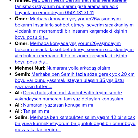
Ahmet:
Mrb ben mersinden ahmet hanimefendilerle
tanismak istiyorum numaram gizli aramalara acik
bayanlarin emrindeyim 0501 131 31 41
Ömer:
Merhaba konyada yaşıyorum26yaşındayım
bekarım insanlarla sohbet etmeyi severim sıcakkanlıyım
vicdanlı mı merhametli bir insanım karşımdaki kişinin
boyu posu dış...
Ömer:
Merhaba konyada yaşıyorum26yaşındayım
bekarım insanlarla sohbet etmeyi severim sıcakkanlıyım
vicdanlı mı merhametli bir insanım karşımdaki kişinin
boyu posu dış...
Mehmet Nuri:
Numaranı yolla arkadaş olalım
Semih:
Merhaba ben Semih fazla söze gerek yok 20 cm
boyu var bunu yasamak isteyen ulaşsın 35 yaş üstü
yazmasın lütfen...
Ali:
Derya buluşalım mı İstanbul Fatih teyim sende
yakındaysan numaranı tam yaz detayları konuşalım
Ali:
Numaranı yazarsan konuşalım mı
Ali:
Tanışalım mı
Salim:
Merhaba ben karabukten salim yaşım 42 bir sıcak
bir yuva kurmak istiyorum bir günlük değil bir ömür boyu
mezarakadar benim...