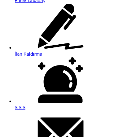
Erkek Arkadaş
İlan Kaldırma
S.S.S