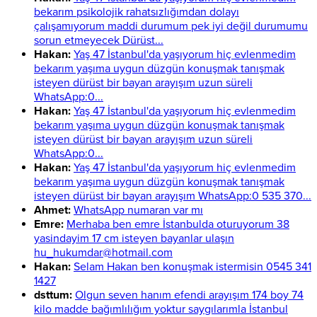
bekarım psikolojik rahatsızlığımdan dolayı
çalışamıyorum maddi durumum pek iyi değil durumumu
sorun etmeyecek Dürüst...
Hakan:
Yaş 47 İstanbul'da yaşıyorum hiç evlenmedim
bekarım yaşıma uygun düzgün konuşmak tanışmak
isteyen dürüst bir bayan arayışım uzun süreli
WhatsApp:0...
Hakan:
Yaş 47 İstanbul'da yaşıyorum hiç evlenmedim
bekarım yaşıma uygun düzgün konuşmak tanışmak
isteyen dürüst bir bayan arayışım uzun süreli
WhatsApp:0...
Hakan:
Yaş 47 İstanbul'da yaşıyorum hiç evlenmedim
bekarım yaşıma uygun düzgün konuşmak tanışmak
isteyen dürüst bir bayan arayışım WhatsApp:0 535 370...
Ahmet:
WhatsApp numaran var mı
Emre:
Merhaba ben emre İstanbulda oturuyorum 38
yasindayim 17 cm isteyen bayanlar ulaşın
hu_hukumdar@hotmail.com
Hakan:
Selam Hakan ben konuşmak istermisin 0545 341
1427
dsttum:
Olgun seven hanım efendi arayışım 174 boy 74
kilo madde bağımlılığım yoktur saygılarımla İstanbul