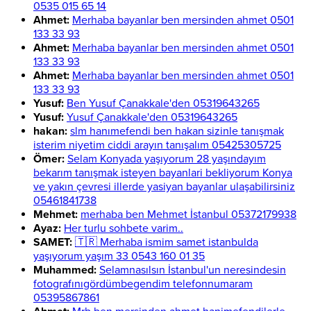
0535 015 65 14
Ahmet:
Merhaba bayanlar ben mersinden ahmet 0501
133 33 93
Ahmet:
Merhaba bayanlar ben mersinden ahmet 0501
133 33 93
Ahmet:
Merhaba bayanlar ben mersinden ahmet 0501
133 33 93
Yusuf:
Ben Yusuf Çanakkale'den 05319643265
Yusuf:
Yusuf Çanakkale'den 05319643265
hakan:
slm hanımefendi ben hakan sizinle tanışmak
isterim niyetim ciddi arayın tanışalım 05425305725
Ömer:
Selam Konyada yaşıyorum 28 yaşındayım
bekarım tanışmak isteyen bayanlari bekliyorum Konya
ve yakın çevresi illerde yasiyan bayanlar ulaşabilirsiniz
05461841738
Mehmet:
merhaba ben Mehmet İstanbul 05372179938
Ayaz:
Her turlu sohbete varim..
SAMET:
🇹🇷 Merhaba ismim samet istanbulda
yaşıyorum yaşım 33 0543 160 01 35
Muhammed:
Selamnasılsın İstanbul'un neresindesin
fotografınıgördümbegendim telefonnumaram
05395867861