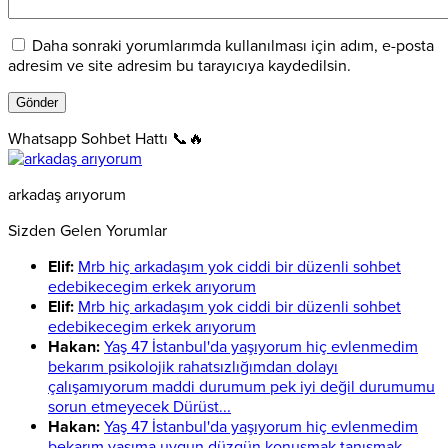
Daha sonraki yorumlarımda kullanılması için adım, e-posta
adresim ve site adresim bu tarayıcıya kaydedilsin.
Whatsapp Sohbet Hattı 📞🔥
arkadaş arıyorum
Sizden Gelen Yorumlar
Elif:
Mrb hiç arkadaşım yok ciddi bir düzenli sohbet
edebikecegim erkek arıyorum
Elif:
Mrb hiç arkadaşım yok ciddi bir düzenli sohbet
edebikecegim erkek arıyorum
Hakan:
Yaş 47 İstanbul'da yaşıyorum hiç evlenmedim
bekarım psikolojik rahatsızlığımdan dolayı
çalışamıyorum maddi durumum pek iyi değil durumumu
sorun etmeyecek Dürüst...
Hakan:
Yaş 47 İstanbul'da yaşıyorum hiç evlenmedim
bekarım yaşıma uygun düzgün konuşmak tanışmak