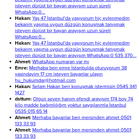
isteyen dürüst bir bayan arayışım uzun süreli
WhatsApp:0...
Hakan:
Yaş 47 İstanbul'da yaşıyorum hiç evlenmedim
bekarım yaşıma uygun düzgün konuşmak tanışmak
isteyen dürüst bir bayan arayışım uzun süreli
WhatsApp:0...
Hakan:
Yaş 47 İstanbul'da yaşıyorum hiç evlenmedim
bekarım yaşıma uygun düzgün konuşmak tanışmak
isteyen dürüst bir bayan arayışım WhatsApp:0 535 370...
Ahmet:
WhatsApp numaran var mı
Emre:
Merhaba ben emre İstanbulda oturuyorum 38
yasindayim 17 cm isteyen bayanlar ulaşın
hu_hukumdar@hotmail.com
Hakan:
Selam Hakan ben konuşmak istermisin 0545 341
1427
dsttum:
Olgun seven hanım efendi arayışım 174 boy 74
kilo madde bağımlılığım yoktur saygılarımla İstanbul
0535 015 65 14
Ahmet:
Merhaba bayanlar ben mersinden ahmet 0501
133 33 93
Ahmet:
Merhaba bayanlar ben mersinden ahmet 0501
133 33 93