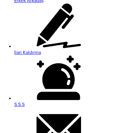
Erkek Arkadaş
İlan Kaldırma
S.S.S