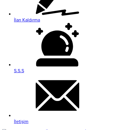
İlan Kaldırma
S.S.S
İletişim