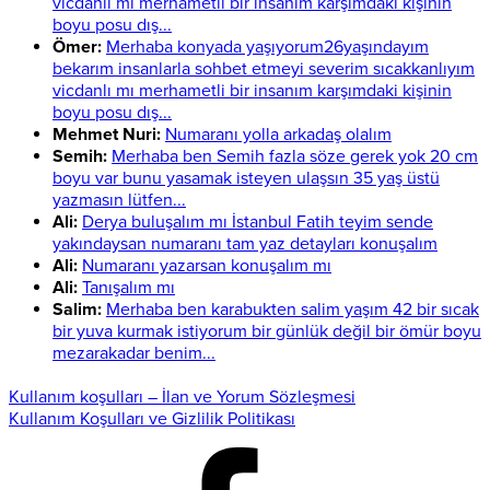
vicdanlı mı merhametli bir insanım karşımdaki kişinin
boyu posu dış...
Ömer:
Merhaba konyada yaşıyorum26yaşındayım
bekarım insanlarla sohbet etmeyi severim sıcakkanlıyım
vicdanlı mı merhametli bir insanım karşımdaki kişinin
boyu posu dış...
Mehmet Nuri:
Numaranı yolla arkadaş olalım
Semih:
Merhaba ben Semih fazla söze gerek yok 20 cm
boyu var bunu yasamak isteyen ulaşsın 35 yaş üstü
yazmasın lütfen...
Ali:
Derya buluşalım mı İstanbul Fatih teyim sende
yakındaysan numaranı tam yaz detayları konuşalım
Ali:
Numaranı yazarsan konuşalım mı
Ali:
Tanışalım mı
Salim:
Merhaba ben karabukten salim yaşım 42 bir sıcak
bir yuva kurmak istiyorum bir günlük değil bir ömür boyu
mezarakadar benim...
Kullanım koşulları – İlan ve Yorum Sözleşmesi
Kullanım Koşulları ve Gizlilik Politikası