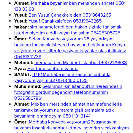
Ahmet:
Merhaba bayanlar ben mersinden ahmet 0501
133 33 93
Yusuf:
Ben Yusuf Çanakkale'den 05319643265
Yusuf:
Yusuf Çanakkale'den 05319643265
hakan:
slm hanımefendi ben hakan sizinle tanışmak
isterim niyetim ciddi arayın tanışalım 05425305725
Ömer:
Selam Konyada yaşıyorum 28 yaşındayım
bekarım tanışmak isteyen bayanlari bekliyorum Konya
ve yakın çevresi illerde yasiyan bayanlar ulaşabilirsiniz
05461841738
Mehmet:
merhaba ben Mehmet İstanbul 05372179938
Ayaz:
Her turlu sohbete varim..
SAMET:
🇹🇷 Merhaba ismim samet istanbulda
yaşıyorum yaşım 33 0543 160 01 35
Muhammed:
Selamnasılsın İstanbul'un neresindesin
fotografınıgördümbegendim telefonnumaram
05395867861
Ahmet:
Mrb ben mersinden ahmet hanimefendilerle
tanismak istiyorum numaram gizli aramalara acik
bayanlarin emrindeyim 0501 131 31 41
Ömer:
Merhaba konyada yaşıyorum26yaşındayım
bekarım insanlarla sohbet etmeyi severim sıcakkanlıyım