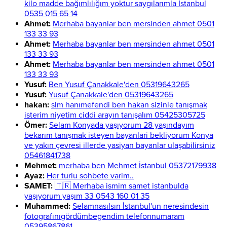
kilo madde bağımlılığım yoktur saygılarımla İstanbul
0535 015 65 14
Ahmet:
Merhaba bayanlar ben mersinden ahmet 0501
133 33 93
Ahmet:
Merhaba bayanlar ben mersinden ahmet 0501
133 33 93
Ahmet:
Merhaba bayanlar ben mersinden ahmet 0501
133 33 93
Yusuf:
Ben Yusuf Çanakkale'den 05319643265
Yusuf:
Yusuf Çanakkale'den 05319643265
hakan:
slm hanımefendi ben hakan sizinle tanışmak
isterim niyetim ciddi arayın tanışalım 05425305725
Ömer:
Selam Konyada yaşıyorum 28 yaşındayım
bekarım tanışmak isteyen bayanlari bekliyorum Konya
ve yakın çevresi illerde yasiyan bayanlar ulaşabilirsiniz
05461841738
Mehmet:
merhaba ben Mehmet İstanbul 05372179938
Ayaz:
Her turlu sohbete varim..
SAMET:
🇹🇷 Merhaba ismim samet istanbulda
yaşıyorum yaşım 33 0543 160 01 35
Muhammed:
Selamnasılsın İstanbul'un neresindesin
fotografınıgördümbegendim telefonnumaram
05395867861