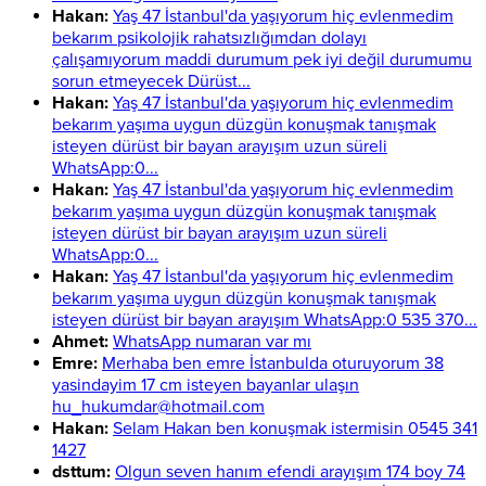
Hakan:
Yaş 47 İstanbul'da yaşıyorum hiç evlenmedim
bekarım psikolojik rahatsızlığımdan dolayı
çalışamıyorum maddi durumum pek iyi değil durumumu
sorun etmeyecek Dürüst...
Hakan:
Yaş 47 İstanbul'da yaşıyorum hiç evlenmedim
bekarım yaşıma uygun düzgün konuşmak tanışmak
isteyen dürüst bir bayan arayışım uzun süreli
WhatsApp:0...
Hakan:
Yaş 47 İstanbul'da yaşıyorum hiç evlenmedim
bekarım yaşıma uygun düzgün konuşmak tanışmak
isteyen dürüst bir bayan arayışım uzun süreli
WhatsApp:0...
Hakan:
Yaş 47 İstanbul'da yaşıyorum hiç evlenmedim
bekarım yaşıma uygun düzgün konuşmak tanışmak
isteyen dürüst bir bayan arayışım WhatsApp:0 535 370...
Ahmet:
WhatsApp numaran var mı
Emre:
Merhaba ben emre İstanbulda oturuyorum 38
yasindayim 17 cm isteyen bayanlar ulaşın
hu_hukumdar@hotmail.com
Hakan:
Selam Hakan ben konuşmak istermisin 0545 341
1427
dsttum:
Olgun seven hanım efendi arayışım 174 boy 74