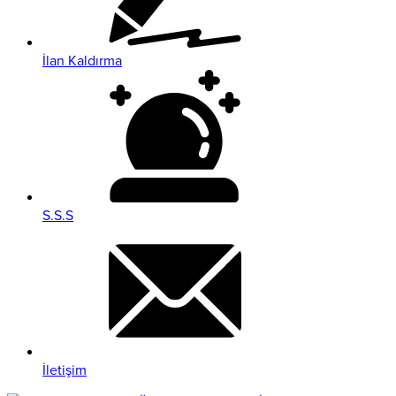
İlan Kaldırma
S.S.S
İletişim