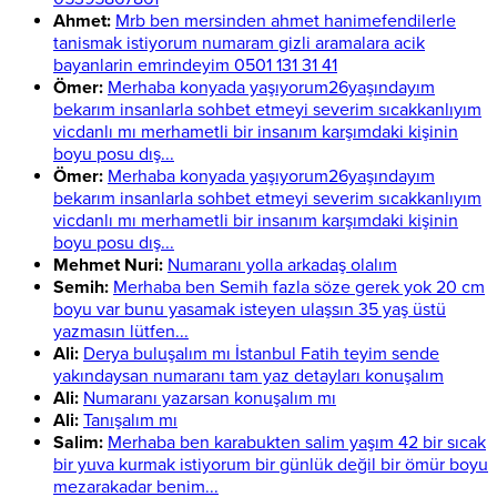
Ahmet:
Mrb ben mersinden ahmet hanimefendilerle
tanismak istiyorum numaram gizli aramalara acik
bayanlarin emrindeyim 0501 131 31 41
Ömer:
Merhaba konyada yaşıyorum26yaşındayım
bekarım insanlarla sohbet etmeyi severim sıcakkanlıyım
vicdanlı mı merhametli bir insanım karşımdaki kişinin
boyu posu dış...
Ömer:
Merhaba konyada yaşıyorum26yaşındayım
bekarım insanlarla sohbet etmeyi severim sıcakkanlıyım
vicdanlı mı merhametli bir insanım karşımdaki kişinin
boyu posu dış...
Mehmet Nuri:
Numaranı yolla arkadaş olalım
Semih:
Merhaba ben Semih fazla söze gerek yok 20 cm
boyu var bunu yasamak isteyen ulaşsın 35 yaş üstü
yazmasın lütfen...
Ali:
Derya buluşalım mı İstanbul Fatih teyim sende
yakındaysan numaranı tam yaz detayları konuşalım
Ali:
Numaranı yazarsan konuşalım mı
Ali:
Tanışalım mı
Salim:
Merhaba ben karabukten salim yaşım 42 bir sıcak
bir yuva kurmak istiyorum bir günlük değil bir ömür boyu
mezarakadar benim...