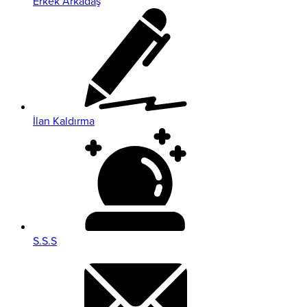
Erkek Arkadaş
İlan Kaldırma
S.S.S