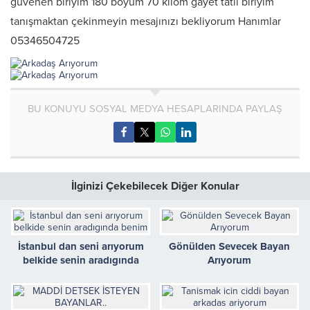
güvenen biriyim 180 boyum 70 kilom gayet tatlı biriyim
tanışmaktan çekinmeyin mesajınızı bekliyorum Hanımlar
05346504725
BU KONUYU SOSYAL MEDYA HESAPLARINDA PAYLAŞ
İlginizi Çekebilecek Diğer Konular
İstanbul dan seni arıyorum
Gönülden Sevecek Bayan
belkide senin aradıgında
Arıyorum
benim