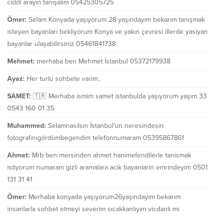
ciddi arayın tanışalım 05425305725
Ömer:
Selam Konyada yaşıyorum 28 yaşındayım bekarım tanışmak
isteyen bayanlari bekliyorum Konya ve yakın çevresi illerde yasiyan
bayanlar ulaşabilirsiniz 05461841738
Mehmet:
merhaba ben Mehmet İstanbul 05372179938
Ayaz:
Her turlu sohbete varim..
SAMET:
🇹🇷 Merhaba ismim samet istanbulda yaşıyorum yaşım 33
0543 160 01 35
Muhammed:
Selamnasılsın İstanbul'un neresindesin
fotografınıgördümbegendim telefonnumaram 05395867861
Ahmet:
Mrb ben mersinden ahmet hanimefendilerle tanismak
istiyorum numaram gizli aramalara acik bayanlarin emrindeyim 0501
131 31 41
Ömer:
Merhaba konyada yaşıyorum26yaşındayım bekarım
insanlarla sohbet etmeyi severim sıcakkanlıyım vicdanlı mı