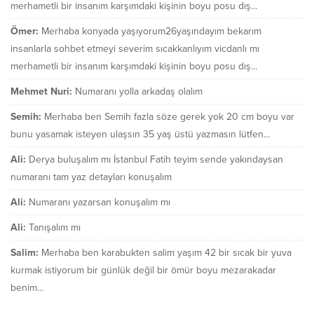
merhametli bir insanım karşımdaki kişinin boyu posu dış...
Ömer:
Merhaba konyada yaşıyorum26yaşındayım bekarım
insanlarla sohbet etmeyi severim sıcakkanlıyım vicdanlı mı
merhametli bir insanım karşımdaki kişinin boyu posu dış...
Mehmet Nuri:
Numaranı yolla arkadaş olalım
Semih:
Merhaba ben Semih fazla söze gerek yok 20 cm boyu var
bunu yasamak isteyen ulaşsın 35 yaş üstü yazmasın lütfen...
Ali:
Derya buluşalım mı İstanbul Fatih teyim sende yakındaysan
numaranı tam yaz detayları konuşalım
Ali:
Numaranı yazarsan konuşalım mı
Ali:
Tanışalım mı
Salim:
Merhaba ben karabukten salim yaşım 42 bir sıcak bir yuva
kurmak istiyorum bir günlük değil bir ömür boyu mezarakadar
benim...