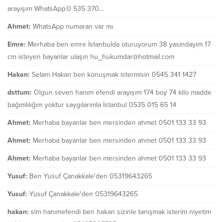
arayışım WhatsApp:0 535 370...
Ahmet:
WhatsApp numaran var mı
Emre:
Merhaba ben emre İstanbulda oturuyorum 38 yasindayim 17
cm isteyen bayanlar ulaşın hu_hukumdar@hotmail.com
Hakan:
Selam Hakan ben konuşmak istermisin 0545 341 1427
dsttum:
Olgun seven hanım efendi arayışım 174 boy 74 kilo madde
bağımlılığım yoktur saygılarımla İstanbul 0535 015 65 14
Ahmet:
Merhaba bayanlar ben mersinden ahmet 0501 133 33 93
Ahmet:
Merhaba bayanlar ben mersinden ahmet 0501 133 33 93
Ahmet:
Merhaba bayanlar ben mersinden ahmet 0501 133 33 93
Yusuf:
Ben Yusuf Çanakkale'den 05319643265
Yusuf:
Yusuf Çanakkale'den 05319643265
hakan:
slm hanımefendi ben hakan sizinle tanışmak isterim niyetim