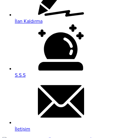
İlan Kaldırma
S.S.S
İletişim