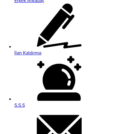
Erkek Arkadaş
İlan Kaldırma
S.S.S