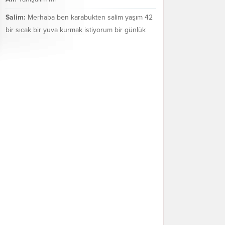
Salim:
Merhaba ben karabukten salim yaşım 42
bir sıcak bir yuva kurmak istiyorum bir günlük
değil bir ömür boyu mezarakadar benim...