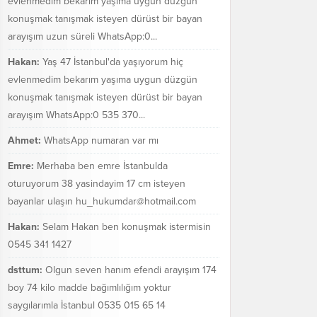
evlenmedim bekarım yaşıma uygun düzgün
konuşmak tanışmak isteyen dürüst bir bayan
arayışım uzun süreli WhatsApp:0...
Hakan:
Yaş 47 İstanbul'da yaşıyorum hiç
evlenmedim bekarım yaşıma uygun düzgün
konuşmak tanışmak isteyen dürüst bir bayan
arayışım WhatsApp:0 535 370...
Ahmet:
WhatsApp numaran var mı
Emre:
Merhaba ben emre İstanbulda
oturuyorum 38 yasindayim 17 cm isteyen
bayanlar ulaşın hu_hukumdar@hotmail.com
Hakan:
Selam Hakan ben konuşmak istermisin
0545 341 1427
dsttum:
Olgun seven hanım efendi arayışım 174
boy 74 kilo madde bağımlılığım yoktur
saygılarımla İstanbul 0535 015 65 14