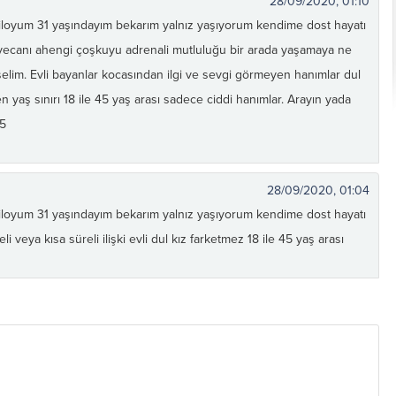
28/09/2020, 01:10
loyum 31 yaşındayım bekarım yalnız yaşıyorum kendime dost hayatı
yecanı ahengi çoşkuyu adrenali mutluluğu bir arada yaşamaya ne
üşelim. Evli bayanlar kocasından ilgi ve sevgi görmeyen hanımlar dul
en yaş sınırı 18 ile 45 yaş arası sadece ciddi hanımlar. Arayın yada
75
28/09/2020, 01:04
loyum 31 yaşındayım bekarım yalnız yaşıyorum kendime dost hayatı
veya kısa süreli ilişki evli dul kız farketmez 18 ile 45 yaş arası