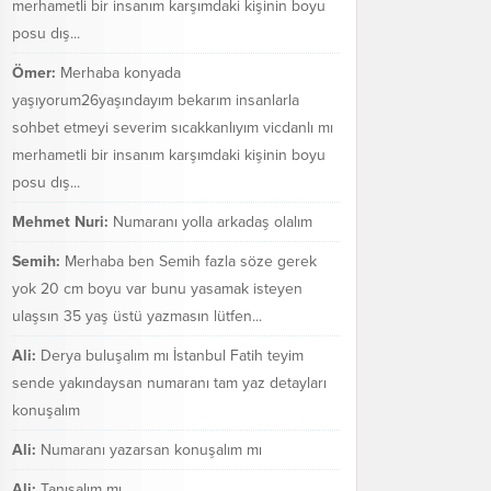
merhametli bir insanım karşımdaki kişinin boyu
posu dış...
Ömer:
Merhaba konyada
yaşıyorum26yaşındayım bekarım insanlarla
sohbet etmeyi severim sıcakkanlıyım vicdanlı mı
merhametli bir insanım karşımdaki kişinin boyu
posu dış...
Mehmet Nuri:
Numaranı yolla arkadaş olalım
Semih:
Merhaba ben Semih fazla söze gerek
yok 20 cm boyu var bunu yasamak isteyen
ulaşsın 35 yaş üstü yazmasın lütfen...
Ali:
Derya buluşalım mı İstanbul Fatih teyim
sende yakındaysan numaranı tam yaz detayları
konuşalım
Ali:
Numaranı yazarsan konuşalım mı
Ali:
Tanışalım mı