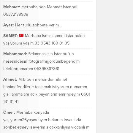
Mehmet:
merhaba ben Mehmet İstanbul
05372179938
Ayaz:
Her turlu sohbete varim..
SAMET:
Merhaba ismim samet istanbulda
yaşıyorum yaşım 33 0543 160 01 35
Muhammed:
Selamnasılsın İstanbul'un
neresindesin fotografınıgördümbegendim
telefonnumaram 05395867861
Ahmet:
Mrb ben mersinden ahmet
hanimefendilerle tanismak istiyorum numaram
gizli aramalara acik bayanlarin emrindeyim 0501
131 31 41
Ömer:
Merhaba konyada
yaşıyorum26yaşındayım bekarım insanlarla
sohbet etmeyi severim sıcakkanlıyım vicdanlı mı