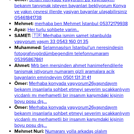
bekarım tanışmak isteyen bayanlari bekliyorum Konya
ve yakın çevresi illerde yasiyan bayanlar ulaşabilirsiniz
05461841738
Mehmet:
merhaba ben Mehmet İstanbul 05372179938
Ayaz:
Her turlu sohbete varim..
SAMET:
🇹🇷 Merhaba ismim samet istanbulda
yaşıyorum yaşım 33 0543 160 01 35
Muhammed:
Selamnasılsın İstanbul'un neresindesin
fotografınıgördümbegendim telefonnumaram
05395867861
Ahmet:
Mrb ben mersinden ahmet hanimefendilerle
tanismak istiyorum numaram gizli aramalara acik
bayanlarin emrindeyim 0501 131 31 41
Ömer:
Merhaba konyada yaşıyorum26yaşındayım
bekarım insanlarla sohbet etmeyi severim sıcakkanlıyım
vicdanlı mı merhametli bir insanım karşımdaki kişinin
boyu posu dış...
Ömer:
Merhaba konyada yaşıyorum26yaşındayım
bekarım insanlarla sohbet etmeyi severim sıcakkanlıyım
vicdanlı mı merhametli bir insanım karşımdaki kişinin
boyu posu dış...
Mehmet Nuri:
Numaranı yolla arkadaş olalım