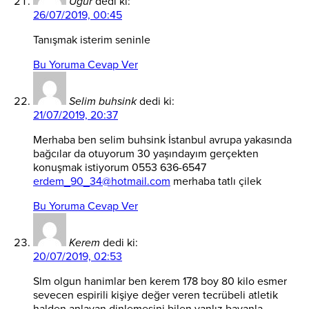
Uğur
dedi ki:
26/07/2019, 00:45
Tanışmak isterim seninle
Bu Yoruma Cevap Ver
Selim buhsink
dedi ki:
21/07/2019, 20:37
Merhaba ben selim buhsink İstanbul avrupa yakasında
bağcılar da otuyorum 30 yaşındayım gerçekten
konuşmak istiyorum 0553 636-6547
erdem_90_34@hotmail.com
merhaba tatlı çilek
Bu Yoruma Cevap Ver
Kerem
dedi ki:
20/07/2019, 02:53
Slm olgun hanimlar ben kerem 178 boy 80 kilo esmer
sevecen espirili kişiye değer veren tecrübeli atletik
halden anlayan dinlemesini bilen yanlız bayanla