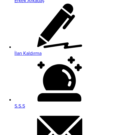
Erkek Arkadaş
İlan Kaldırma
S.S.S