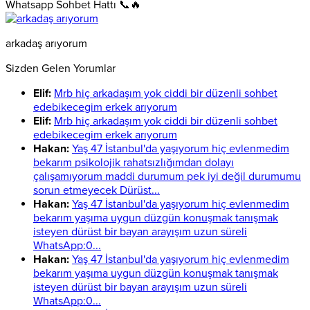
Whatsapp Sohbet Hattı 📞🔥
arkadaş arıyorum
Sizden Gelen Yorumlar
Elif:
Mrb hiç arkadaşım yok ciddi bir düzenli sohbet
edebikecegim erkek arıyorum
Elif:
Mrb hiç arkadaşım yok ciddi bir düzenli sohbet
edebikecegim erkek arıyorum
Hakan:
Yaş 47 İstanbul'da yaşıyorum hiç evlenmedim
bekarım psikolojik rahatsızlığımdan dolayı
çalışamıyorum maddi durumum pek iyi değil durumumu
sorun etmeyecek Dürüst...
Hakan:
Yaş 47 İstanbul'da yaşıyorum hiç evlenmedim
bekarım yaşıma uygun düzgün konuşmak tanışmak
isteyen dürüst bir bayan arayışım uzun süreli
WhatsApp:0...
Hakan:
Yaş 47 İstanbul'da yaşıyorum hiç evlenmedim
bekarım yaşıma uygun düzgün konuşmak tanışmak
isteyen dürüst bir bayan arayışım uzun süreli
WhatsApp:0...