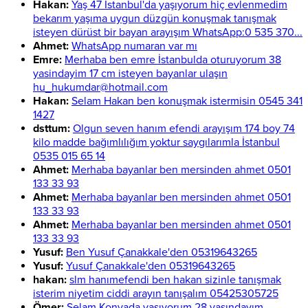
Hakan:
Yaş 47 İstanbul'da yaşıyorum hiç evlenmedim
bekarım yaşıma uygun düzgün konuşmak tanışmak
isteyen dürüst bir bayan arayışım WhatsApp:0 535 370...
Ahmet:
WhatsApp numaran var mı
Emre:
Merhaba ben emre İstanbulda oturuyorum 38
yasindayim 17 cm isteyen bayanlar ulaşın
hu_hukumdar@hotmail.com
Hakan:
Selam Hakan ben konuşmak istermisin 0545 341
1427
dsttum:
Olgun seven hanım efendi arayışım 174 boy 74
kilo madde bağımlılığım yoktur saygılarımla İstanbul
0535 015 65 14
Ahmet:
Merhaba bayanlar ben mersinden ahmet 0501
133 33 93
Ahmet:
Merhaba bayanlar ben mersinden ahmet 0501
133 33 93
Ahmet:
Merhaba bayanlar ben mersinden ahmet 0501
133 33 93
Yusuf:
Ben Yusuf Çanakkale'den 05319643265
Yusuf:
Yusuf Çanakkale'den 05319643265
hakan:
slm hanımefendi ben hakan sizinle tanışmak
isterim niyetim ciddi arayın tanışalım 05425305725
Ömer:
Selam Konyada yaşıyorum 28 yaşındayım