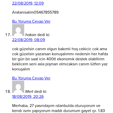
22/08/2019, 12:09
Aratanisalim05467855789
Bu Yoruma Cevap Ver
hakan
dedi ki:
22/08/2019, 08:09
cok güzelsin canım olgun bakımlı hoş cekicic cok ama
cok güzelsin yazarsan konuşalımmı nedersin her hafda
bir gün bir saat icin 400tl ekonomık destek olabllirim
beklicem seni asla pişman olmıcaksın canım lütfen yaz
konuşalım
Bu Yoruma Cevap Ver
Mert
dedi ki:
18/08/2019, 20:26
Merhaba, 27 yasındayım ıstanbulda oturuyorum ve
kendı ısımı yapıyorum maddı durumum gayet ıyı. 1.83