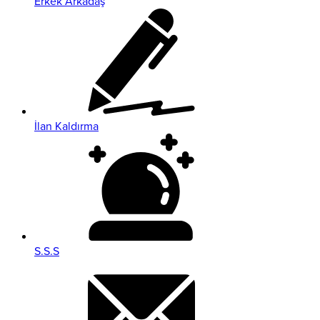
Erkek Arkadaş
İlan Kaldırma
S.S.S