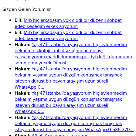
Sizden Gelen Yorumlar
Elif:
Mrb hiç arkadaşım yok ciddi bir düzenli sohbet
edebikecegim erkek arıyorum
Elif:
Mrb hiç arkadaşım yok ciddi bir düzenli sohbet
edebikecegim erkek arıyorum
Hakan:
Yaş 47 İstanbul'da yaşıyorum hiç evlenmedim
bekarım psikolojik rahatsızlığımdan dolayı
çalışamıyorum maddi durumum pek iyi değil durumumu
sorun etmeyecek Dürüst...
Hakan:
Yaş 47 İstanbul'da yaşıyorum hiç evlenmedim
bekarım yaşıma uygun düzgün konuşmak tanışmak
isteyen dürüst bir bayan arayışım uzun süreli
WhatsApp:0...
Hakan:
Yaş 47 İstanbul'da yaşıyorum hiç evlenmedim
bekarım yaşıma uygun düzgün konuşmak tanışmak
isteyen dürüst bir bayan arayışım uzun süreli
WhatsApp:0...
Hakan:
Yaş 47 İstanbul'da yaşıyorum hiç evlenmedim
bekarım yaşıma uygun düzgün konuşmak tanışmak
isteyen dürüst bir bayan arayışım WhatsApp:0 535 370...
Ahmet:
WhatsApp numaran var mı