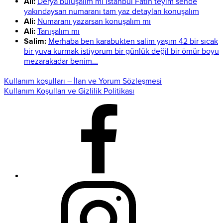
Ali:
Derya buluşalım mı İstanbul Fatih teyim sende
yakındaysan numaranı tam yaz detayları konuşalım
Ali:
Numaranı yazarsan konuşalım mı
Ali:
Tanışalım mı
Salim:
Merhaba ben karabukten salim yaşım 42 bir sıcak
bir yuva kurmak istiyorum bir günlük değil bir ömür boyu
mezarakadar benim...
Kullanım koşulları – İlan ve Yorum Sözleşmesi
Kullanım Koşulları ve Gizlilik Politikası