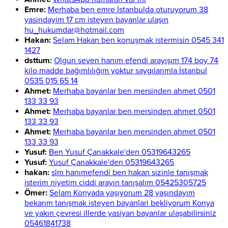
Emre:
Merhaba ben emre İstanbulda oturuyorum 38
yasindayim 17 cm isteyen bayanlar ulaşın
hu_hukumdar@hotmail.com
Hakan:
Selam Hakan ben konuşmak istermisin 0545 341
1427
dsttum:
Olgun seven hanım efendi arayışım 174 boy 74
kilo madde bağımlılığım yoktur saygılarımla İstanbul
0535 015 65 14
Ahmet:
Merhaba bayanlar ben mersinden ahmet 0501
133 33 93
Ahmet:
Merhaba bayanlar ben mersinden ahmet 0501
133 33 93
Ahmet:
Merhaba bayanlar ben mersinden ahmet 0501
133 33 93
Yusuf:
Ben Yusuf Çanakkale'den 05319643265
Yusuf:
Yusuf Çanakkale'den 05319643265
hakan:
slm hanımefendi ben hakan sizinle tanışmak
isterim niyetim ciddi arayın tanışalım 05425305725
Ömer:
Selam Konyada yaşıyorum 28 yaşındayım
bekarım tanışmak isteyen bayanlari bekliyorum Konya
ve yakın çevresi illerde yasiyan bayanlar ulaşabilirsiniz
05461841738