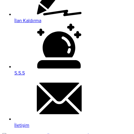
İlan Kaldırma
S.S.S
İletişim