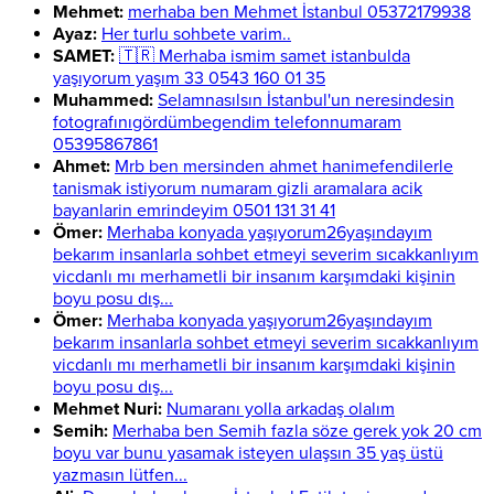
Mehmet:
merhaba ben Mehmet İstanbul 05372179938
Ayaz:
Her turlu sohbete varim..
SAMET:
🇹🇷 Merhaba ismim samet istanbulda
yaşıyorum yaşım 33 0543 160 01 35
Muhammed:
Selamnasılsın İstanbul'un neresindesin
fotografınıgördümbegendim telefonnumaram
05395867861
Ahmet:
Mrb ben mersinden ahmet hanimefendilerle
tanismak istiyorum numaram gizli aramalara acik
bayanlarin emrindeyim 0501 131 31 41
Ömer:
Merhaba konyada yaşıyorum26yaşındayım
bekarım insanlarla sohbet etmeyi severim sıcakkanlıyım
vicdanlı mı merhametli bir insanım karşımdaki kişinin
boyu posu dış...
Ömer:
Merhaba konyada yaşıyorum26yaşındayım
bekarım insanlarla sohbet etmeyi severim sıcakkanlıyım
vicdanlı mı merhametli bir insanım karşımdaki kişinin
boyu posu dış...
Mehmet Nuri:
Numaranı yolla arkadaş olalım
Semih:
Merhaba ben Semih fazla söze gerek yok 20 cm
boyu var bunu yasamak isteyen ulaşsın 35 yaş üstü
yazmasın lütfen...