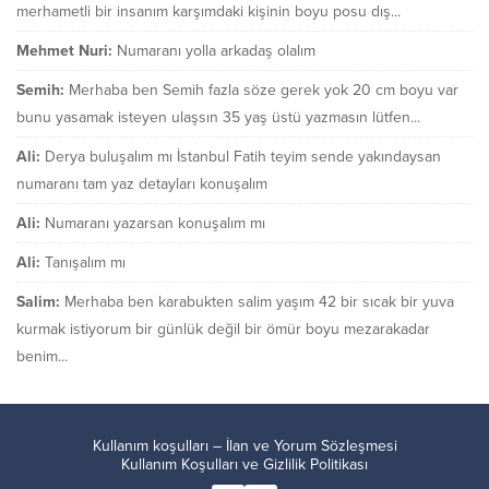
merhametli bir insanım karşımdaki kişinin boyu posu dış...
Mehmet Nuri:
Numaranı yolla arkadaş olalım
Semih:
Merhaba ben Semih fazla söze gerek yok 20 cm boyu var
bunu yasamak isteyen ulaşsın 35 yaş üstü yazmasın lütfen...
Ali:
Derya buluşalım mı İstanbul Fatih teyim sende yakındaysan
numaranı tam yaz detayları konuşalım
Ali:
Numaranı yazarsan konuşalım mı
Ali:
Tanışalım mı
Salim:
Merhaba ben karabukten salim yaşım 42 bir sıcak bir yuva
kurmak istiyorum bir günlük değil bir ömür boyu mezarakadar
benim...
Kullanım koşulları – İlan ve Yorum Sözleşmesi
Kullanım Koşulları ve Gizlilik Politikası