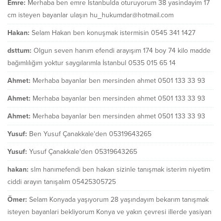
Emre:
Merhaba ben emre İstanbulda oturuyorum 38 yasindayim 17
cm isteyen bayanlar ulaşın hu_hukumdar@hotmail.com
Hakan:
Selam Hakan ben konuşmak istermisin 0545 341 1427
dsttum:
Olgun seven hanım efendi arayışım 174 boy 74 kilo madde
bağımlılığım yoktur saygılarımla İstanbul 0535 015 65 14
Ahmet:
Merhaba bayanlar ben mersinden ahmet 0501 133 33 93
Ahmet:
Merhaba bayanlar ben mersinden ahmet 0501 133 33 93
Ahmet:
Merhaba bayanlar ben mersinden ahmet 0501 133 33 93
Yusuf:
Ben Yusuf Çanakkale'den 05319643265
Yusuf:
Yusuf Çanakkale'den 05319643265
hakan:
slm hanımefendi ben hakan sizinle tanışmak isterim niyetim
ciddi arayın tanışalım 05425305725
Ömer:
Selam Konyada yaşıyorum 28 yaşındayım bekarım tanışmak
isteyen bayanlari bekliyorum Konya ve yakın çevresi illerde yasiyan