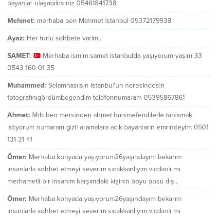
bayanlar ulaşabilirsiniz 05461841738
Mehmet:
merhaba ben Mehmet İstanbul 05372179938
Ayaz:
Her turlu sohbete varim..
SAMET:
Merhaba ismim samet istanbulda yaşıyorum yaşım 33
0543 160 01 35
Muhammed:
Selamnasılsın İstanbul'un neresindesin
fotografınıgördümbegendim telefonnumaram 05395867861
Ahmet:
Mrb ben mersinden ahmet hanimefendilerle tanismak
istiyorum numaram gizli aramalara acik bayanlarin emrindeyim 0501
131 31 41
Ömer:
Merhaba konyada yaşıyorum26yaşındayım bekarım
insanlarla sohbet etmeyi severim sıcakkanlıyım vicdanlı mı
merhametli bir insanım karşımdaki kişinin boyu posu dış...
Ömer:
Merhaba konyada yaşıyorum26yaşındayım bekarım
insanlarla sohbet etmeyi severim sıcakkanlıyım vicdanlı mı