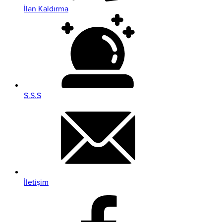
İlan Kaldırma
S.S.S
İletişim