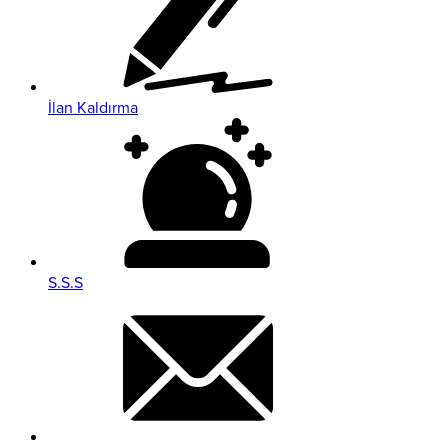
İlan Kaldırma
S.S.S