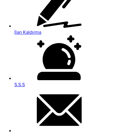
İlan Kaldırma
S.S.S