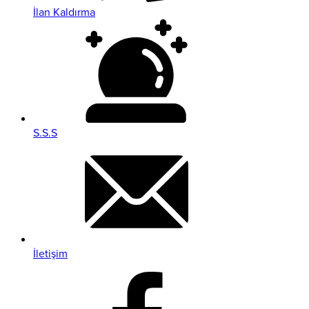
İlan Kaldırma
S.S.S
İletişim