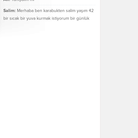
Salim:
Merhaba ben karabukten salim yaşım 42
bir sıcak bir yuva kurmak istiyorum bir günlük
değil bir ömür boyu mezarakadar benim...