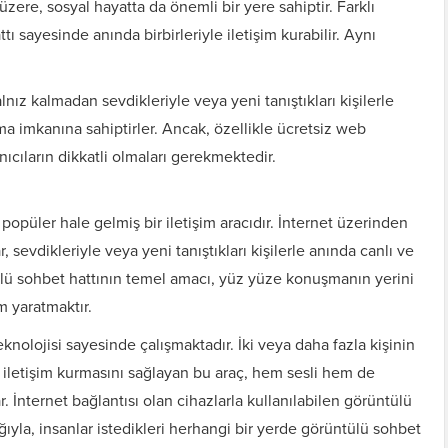
zere, sosyal hayatta da önemli bir yere sahiptir. Farklı
tı sayesinde anında birbirleriyle iletişim kurabilir. Aynı
nız kalmadan sevdikleriyle veya yeni tanıştıkları kişilerle
ma imkanına sahiptirler. Ancak, özellikle ücretsiz web
nıcıların dikkatli olmaları gerekmektedir.
püler hale gelmiş bir iletişim aracıdır. İnternet üzerinden
, sevdikleriyle veya yeni tanıştıkları kişilerle anında canlı ve
ntülü sohbet hattının temel amacı, yüz yüze konuşmanın yerini
m yaratmaktır.
nolojisi sayesinde çalışmaktadır. İki veya daha fazla kişinin
ak iletişim kurmasını sağlayan bu araç, hem sesli hem de
İnternet bağlantısı olan cihazlarla kullanılabilen görüntülü
ğıyla, insanlar istedikleri herhangi bir yerde görüntülü sohbet