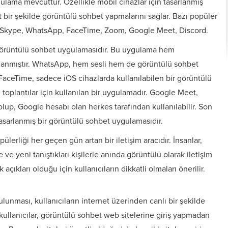
gulama mevcuttur. Özellikle mobil cihazlar için tasarlanmış
t bir şekilde görüntülü sohbet yapmalarını sağlar. Bazı popüler
r: Skype, WhatsApp, FaceTime, Zoom, Google Meet, Discord.
r görüntülü sohbet uygulamasıdır. Bu uygulama hem
arlanmıştır. WhatsApp, hem sesli hem de görüntülü sohbet
 FaceTime, sadece iOS cihazlarda kullanılabilen bir görüntülü
toplantılar için kullanılan bir uygulamadır. Google Meet,
olup, Google hesabı olan herkes tarafından kullanılabilir. Son
 tasarlanmış bir görüntülü sohbet uygulamasıdır.
rliği her geçen gün artan bir iletişim aracıdır. İnsanlar,
ve yeni tanıştıkları kişilerle anında görüntülü olarak iletişim
açıkları olduğu için kullanıcıların dikkatli olmaları önerilir.
lunması, kullanıcıların internet üzerinden canlı bir şekilde
kullanıcılar, görüntülü sohbet web sitelerine giriş yapmadan