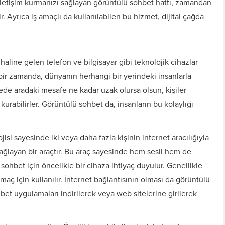
k iletişim kurmanızı sağlayan görüntülü sohbet hattı, zamandan
. Ayrıca iş amaçlı da kullanılabilen bu hizmet, dijital çağda
haline gelen telefon ve bilgisayar gibi teknolojik cihazlar
bir zamanda, dünyanın herhangi bir yerindeki insanlarla
de aradaki mesafe ne kadar uzak olursa olsun, kişiler
 kurabilirler. Görüntülü sohbet da, insanların bu kolaylığı
i sayesinde iki veya daha fazla kişinin internet aracılığıyla
sağlayan bir araçtır. Bu araç sayesinde hem sesli hem de
sohbet için öncelikle bir cihaza ihtiyaç duyulur. Genellikle
 amaç için kullanılır. İnternet bağlantısının olması da görüntülü
et uygulamaları indirilerek veya web sitelerine girilerek