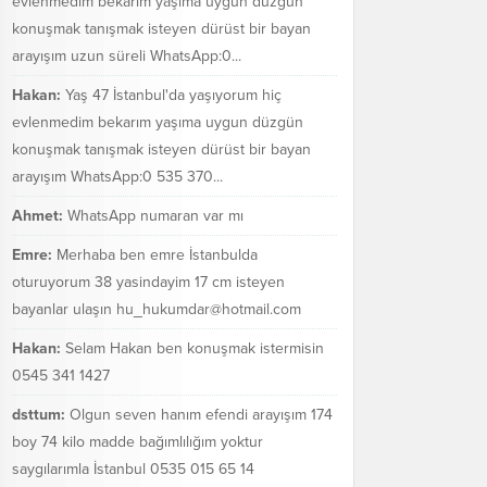
evlenmedim bekarım yaşıma uygun düzgün
konuşmak tanışmak isteyen dürüst bir bayan
arayışım uzun süreli WhatsApp:0...
Hakan:
Yaş 47 İstanbul'da yaşıyorum hiç
evlenmedim bekarım yaşıma uygun düzgün
konuşmak tanışmak isteyen dürüst bir bayan
arayışım WhatsApp:0 535 370...
Ahmet:
WhatsApp numaran var mı
Emre:
Merhaba ben emre İstanbulda
oturuyorum 38 yasindayim 17 cm isteyen
bayanlar ulaşın hu_hukumdar@hotmail.com
Hakan:
Selam Hakan ben konuşmak istermisin
0545 341 1427
dsttum:
Olgun seven hanım efendi arayışım 174
boy 74 kilo madde bağımlılığım yoktur
saygılarımla İstanbul 0535 015 65 14