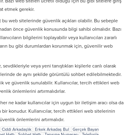
. Bazı web siteleri ücretli olduğu için bu gibi sitelere giriş
t etmek gerekir.
at bu web sitelerinde güvenlik açıkları olabilir. Bu sebeple
apmadan önce güvenlik konusunda bilgi sahibi olmalıdır. Bazı
anıcıların bilgilerini toplayabilir veya kullanıcıları zararlı
ıcıların bu gibi durumlardan korunmak için, güvenilir web
sevdikleriyle veya yeni tanıştıkları kişilerle canlı olarak
elerinde de aynı şekilde görüntülü sohbet edilebilmektedir.
k ve güvenlik sunulabilir. Kullanıcılar, tercih ettikleri web
nlik önlemlerini artırmalıdırlar.
er ne kadar kullanıcılar için uygun bir iletişim aracı olsa da
ir konudur. Kullanıcılar, tercih ettikleri web sitelerinin
venlik önlemlerini artırmalıdır.
Ciddi Arkadaşlık
Erkek Arkadaş Bul
Gerçek Bayan
et Hattı
Sohbet Hattı
Tanışma Numarası
Telefonla