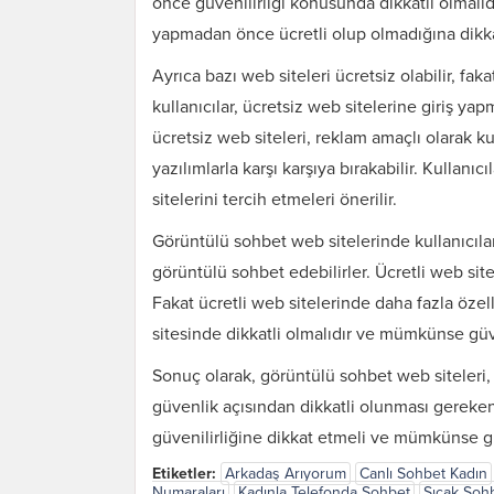
önce güvenilirliği konusunda dikkatli olmalıdır
yapmadan önce ücretli olup olmadığına dikka
Ayrıca bazı web siteleri ücretsiz olabilir, fak
kullanıcılar, ücretsiz web sitelerine giriş y
ücretsiz web siteleri, reklam amaçlı olarak kull
yazılımlarla karşı karşıya bırakabilir. Kullan
sitelerini tercih etmeleri önerilir.
Görüntülü sohbet web sitelerinde kullanıcılar, 
görüntülü sohbet edebilirler. Ücretli web sit
Fakat ücretli web sitelerinde daha fazla özelli
sitesinde dikkatli olmalıdır ve mümkünse güve
Sonuç olarak, görüntülü sohbet web siteleri, h
güvenlik açısından dikkatli olunması gereken b
güvenilirliğine dikkat etmeli ve mümkünse gü
Etiketler:
Arkadaş Arıyorum
Canlı Sohbet Kadın
Numaraları
Kadınla Telefonda Sohbet
Sıcak Sohb