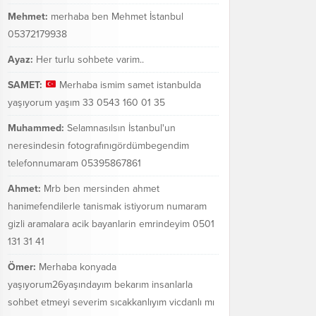
Mehmet:
merhaba ben Mehmet İstanbul
05372179938
Ayaz:
Her turlu sohbete varim..
SAMET:
Merhaba ismim samet istanbulda
yaşıyorum yaşım 33 0543 160 01 35
Muhammed:
Selamnasılsın İstanbul'un
neresindesin fotografınıgördümbegendim
telefonnumaram 05395867861
Ahmet:
Mrb ben mersinden ahmet
hanimefendilerle tanismak istiyorum numaram
gizli aramalara acik bayanlarin emrindeyim 0501
131 31 41
Ömer:
Merhaba konyada
yaşıyorum26yaşındayım bekarım insanlarla
sohbet etmeyi severim sıcakkanlıyım vicdanlı mı