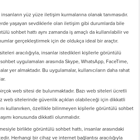
insanların yüz yüze iletişim kurmalarına olanak tanımasıdır.
rde yaşayan sevdiklerle olan iletişim gibi durumlarda bile
üntülü sohbet hattı aynı zamanda iş amaçlı da kullanılabilir ve
numlar gerçekleştirmek için de oldukça ideal bir araçtır.
leri aracılığıyla, insanlar istedikleri kişilerle görüntülü
ülü sohbet uygulamaları arasında Skype, WhatsApp, FaceTime,
r yer almaktadır. Bu uygulamalar, kullanıcıların daha rahat
ar.
birçok web sitesi de bulunmaktadır. Bazı web siteleri ücretli
iz web sitelerinde güvenlik açıkları olabileceği için dikkatli
ı kullanırken, özellikle bilinmeyen kişilerle görüntülü sohbet
ylaşımı konusunda dikkatli olunmalıdır.
siyle birlikte görüntülü sohbet hattı, insanlar arasındaki
dir. Herhangi bir cihaz ve internet bağlantısı aracılığıyla