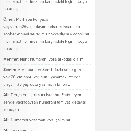
merhametli bir insanım karşımdaki kişinin boyu
posu dış...
Ömer:
Merhaba konyada
yaşıyorum26yaşındayım bekarım insanlarla
sohbet etmeyi severim sıcakkanlıyım vicdanlı mı
merhametli bir insanım karşımdaki kişinin boyu
posu dış...
Mehmet Nuri:
Numaranı yolla arkadaş olalım
Semih:
Merhaba ben Semih fazla söze gerek
yok 20 cm boyu var bunu yasamak isteyen
ulaşsın 35 yaş üstü yazmasın lütfen...
Ali:
Derya buluşalım mı İstanbul Fatih teyim
sende yakındaysan numaranı tam yaz detayları
konuşalım
Ali:
Numaranı yazarsan konuşalım mı
Ali:
Tanışalım mı