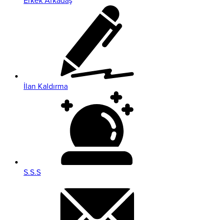
Erkek Arkadaş
İlan Kaldırma
S.S.S