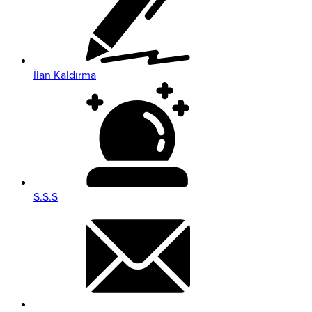
İlan Kaldırma
S.S.S