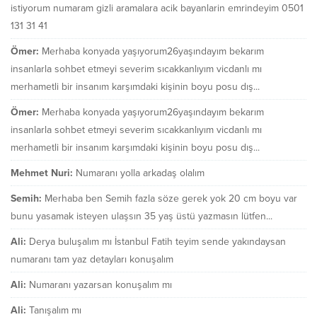
istiyorum numaram gizli aramalara acik bayanlarin emrindeyim 0501
131 31 41
Ömer:
Merhaba konyada yaşıyorum26yaşındayım bekarım
insanlarla sohbet etmeyi severim sıcakkanlıyım vicdanlı mı
merhametli bir insanım karşımdaki kişinin boyu posu dış...
Ömer:
Merhaba konyada yaşıyorum26yaşındayım bekarım
insanlarla sohbet etmeyi severim sıcakkanlıyım vicdanlı mı
merhametli bir insanım karşımdaki kişinin boyu posu dış...
Mehmet Nuri:
Numaranı yolla arkadaş olalım
Semih:
Merhaba ben Semih fazla söze gerek yok 20 cm boyu var
bunu yasamak isteyen ulaşsın 35 yaş üstü yazmasın lütfen...
Ali:
Derya buluşalım mı İstanbul Fatih teyim sende yakındaysan
numaranı tam yaz detayları konuşalım
Ali:
Numaranı yazarsan konuşalım mı
Ali:
Tanışalım mı