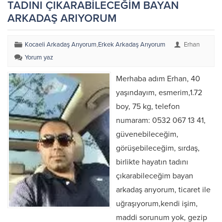
TADINI ÇIKARABİLECEĞİM BAYAN
ARKADAŞ ARIYORUM
Kocaeli Arkadaş Arıyorum
,
Erkek Arkadaş Arıyorum
Erhan
Yorum yaz
Merhaba adım Erhan, 40
yaşındayım, esmerim,1.72
boy, 75 kg, telefon
numaram: 0532 067 13 41,
güvenebileceğim,
görüşebileceğim, sırdaş,
birlikte hayatın tadını
çıkarabileceğim bayan
arkadaş arıyorum, ticaret ile
uğraşıyorum,kendi işim,
maddi sorunum yok, gezip