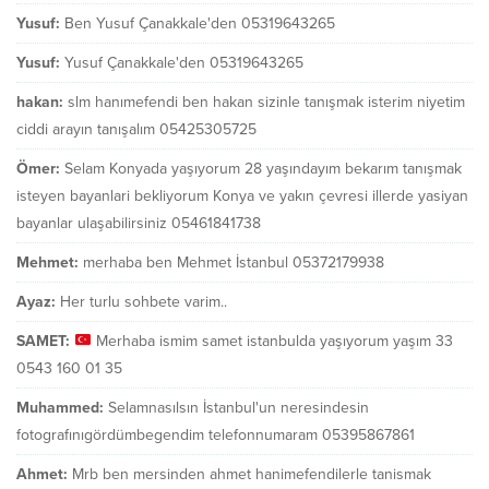
Yusuf:
Ben Yusuf Çanakkale'den 05319643265
Yusuf:
Yusuf Çanakkale'den 05319643265
hakan:
slm hanımefendi ben hakan sizinle tanışmak isterim niyetim
ciddi arayın tanışalım 05425305725
Ömer:
Selam Konyada yaşıyorum 28 yaşındayım bekarım tanışmak
isteyen bayanlari bekliyorum Konya ve yakın çevresi illerde yasiyan
bayanlar ulaşabilirsiniz 05461841738
Mehmet:
merhaba ben Mehmet İstanbul 05372179938
Ayaz:
Her turlu sohbete varim..
SAMET:
Merhaba ismim samet istanbulda yaşıyorum yaşım 33
0543 160 01 35
Muhammed:
Selamnasılsın İstanbul'un neresindesin
fotografınıgördümbegendim telefonnumaram 05395867861
Ahmet:
Mrb ben mersinden ahmet hanimefendilerle tanismak