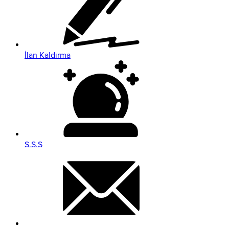
İlan Kaldırma
S.S.S