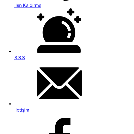
İlan Kaldırma
S.S.S
İletişim