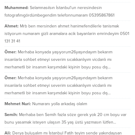
Muhammed:
Selamnasılsın İstanbul'un neresindesin
fotografınıgördümbegendim telefonnumaram 05395867861
Ahmet:
Mrb ben mersinden ahmet hanimefendilerle tanismak
istiyorum numaram gizli aramalara acik bayanlarin emrindeyim 0501
131 31 41
Ömer:
Merhaba konyada yaşıyorum26yaşındayım bekarım
insanlarla sohbet etmeyi severim sıcakkanlıyım vicdanlı mı
merhametli bir insanım karşımdaki kişinin boyu posu dış...
Ömer:
Merhaba konyada yaşıyorum26yaşındayım bekarım
insanlarla sohbet etmeyi severim sıcakkanlıyım vicdanlı mı
merhametli bir insanım karşımdaki kişinin boyu posu dış...
Mehmet Nuri:
Numaranı yolla arkadaş olalım
Semih:
Merhaba ben Semih fazla söze gerek yok 20 cm boyu var
bunu yasamak isteyen ulaşsın 35 yaş üstü yazmasın lütfen...
Ali:
Derya buluşalım mı İstanbul Fatih teyim sende yakındaysan