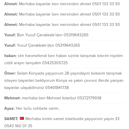
Ahmet:
Merhaba bayanlar ben mersinden ahmet 0501 133 33 93
Ahmet:
Merhaba bayanlar ben mersinden ahmet 0501 133 33 93
Ahmet:
Merhaba bayanlar ben mersinden ahmet 0501 133 33 93
Yusuf:
Ben Yusuf Çanakkale'den 05319643265
Yusuf:
Yusuf Çanakkale'den 05319643265
hakan:
slm hanımefendi ben hakan sizinle tanışmak isterim niyetim
ciddi arayın tanışalım 05425305725
Ömer:
Selam Konyada yaşıyorum 28 yaşındayım bekarım tanışmak
isteyen bayanlari bekliyorum Konya ve yakın çevresi illerde yasiyan
bayanlar ulaşabilirsiniz 05461841738
Mehmet:
merhaba ben Mehmet İstanbul 05372179938
Ayaz:
Her turlu sohbete varim..
SAMET:
Merhaba ismim samet istanbulda yaşıyorum yaşım 33
0543 160 01 35