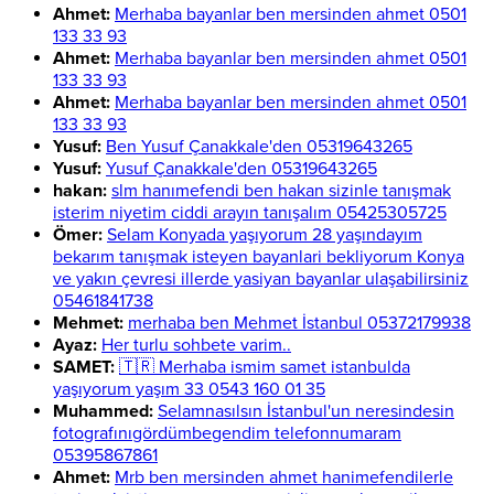
Ahmet:
Merhaba bayanlar ben mersinden ahmet 0501
133 33 93
Ahmet:
Merhaba bayanlar ben mersinden ahmet 0501
133 33 93
Ahmet:
Merhaba bayanlar ben mersinden ahmet 0501
133 33 93
Yusuf:
Ben Yusuf Çanakkale'den 05319643265
Yusuf:
Yusuf Çanakkale'den 05319643265
hakan:
slm hanımefendi ben hakan sizinle tanışmak
isterim niyetim ciddi arayın tanışalım 05425305725
Ömer:
Selam Konyada yaşıyorum 28 yaşındayım
bekarım tanışmak isteyen bayanlari bekliyorum Konya
ve yakın çevresi illerde yasiyan bayanlar ulaşabilirsiniz
05461841738
Mehmet:
merhaba ben Mehmet İstanbul 05372179938
Ayaz:
Her turlu sohbete varim..
SAMET:
🇹🇷 Merhaba ismim samet istanbulda
yaşıyorum yaşım 33 0543 160 01 35
Muhammed:
Selamnasılsın İstanbul'un neresindesin
fotografınıgördümbegendim telefonnumaram
05395867861
Ahmet:
Mrb ben mersinden ahmet hanimefendilerle