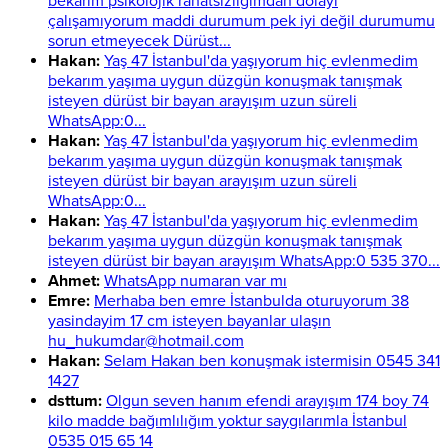
bekarım psikolojik rahatsızlığımdan dolayı
çalışamıyorum maddi durumum pek iyi değil durumumu
sorun etmeyecek Dürüst...
Hakan:
Yaş 47 İstanbul'da yaşıyorum hiç evlenmedim
bekarım yaşıma uygun düzgün konuşmak tanışmak
isteyen dürüst bir bayan arayışım uzun süreli
WhatsApp:0...
Hakan:
Yaş 47 İstanbul'da yaşıyorum hiç evlenmedim
bekarım yaşıma uygun düzgün konuşmak tanışmak
isteyen dürüst bir bayan arayışım uzun süreli
WhatsApp:0...
Hakan:
Yaş 47 İstanbul'da yaşıyorum hiç evlenmedim
bekarım yaşıma uygun düzgün konuşmak tanışmak
isteyen dürüst bir bayan arayışım WhatsApp:0 535 370...
Ahmet:
WhatsApp numaran var mı
Emre:
Merhaba ben emre İstanbulda oturuyorum 38
yasindayim 17 cm isteyen bayanlar ulaşın
hu_hukumdar@hotmail.com
Hakan:
Selam Hakan ben konuşmak istermisin 0545 341
1427
dsttum:
Olgun seven hanım efendi arayışım 174 boy 74
kilo madde bağımlılığım yoktur saygılarımla İstanbul
0535 015 65 14