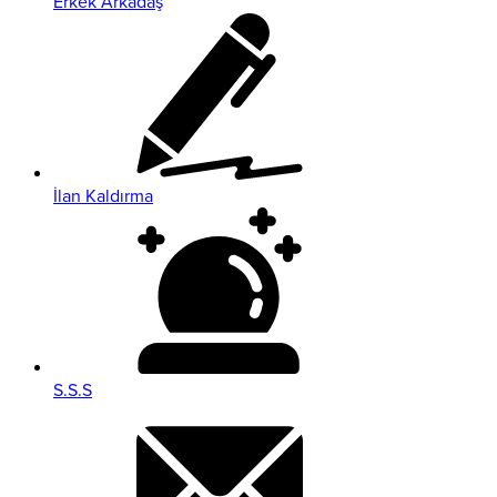
Erkek Arkadaş
İlan Kaldırma
S.S.S