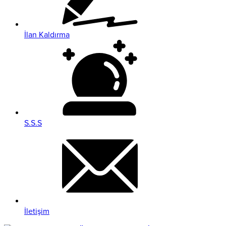
İlan Kaldırma
S.S.S
İletişim