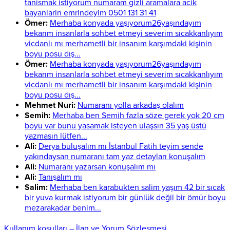
tanismak istiyorum numaram gizli aramalara acik
bayanlarin emrindeyim 0501 131 31 41
Ömer:
Merhaba konyada yaşıyorum26yaşındayım
bekarım insanlarla sohbet etmeyi severim sıcakkanlıyım
vicdanlı mı merhametli bir insanım karşımdaki kişinin
boyu posu dış...
Ömer:
Merhaba konyada yaşıyorum26yaşındayım
bekarım insanlarla sohbet etmeyi severim sıcakkanlıyım
vicdanlı mı merhametli bir insanım karşımdaki kişinin
boyu posu dış...
Mehmet Nuri:
Numaranı yolla arkadaş olalım
Semih:
Merhaba ben Semih fazla söze gerek yok 20 cm
boyu var bunu yasamak isteyen ulaşsın 35 yaş üstü
yazmasın lütfen...
Ali:
Derya buluşalım mı İstanbul Fatih teyim sende
yakındaysan numaranı tam yaz detayları konuşalım
Ali:
Numaranı yazarsan konuşalım mı
Ali:
Tanışalım mı
Salim:
Merhaba ben karabukten salim yaşım 42 bir sıcak
bir yuva kurmak istiyorum bir günlük değil bir ömür boyu
mezarakadar benim...
Kullanım koşulları – İlan ve Yorum Sözleşmesi