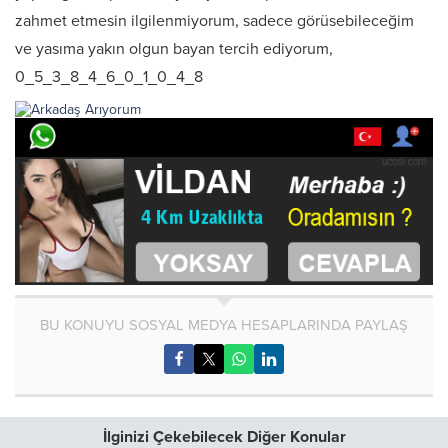
zahmet etmesin ilgilenmiyorum, sadece görüsebileceğim
ve yasıma yakın olgun bayan tercih ediyorum,
0_5_3_8_4_6_0_1_0_4_8
BU KONUYU SOSYAL MEDYA HESAPLARINDA PAYLAŞ
İlginizi Çekebilecek Diğer Konular