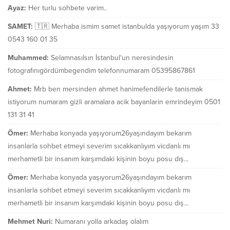
Ayaz:
Her turlu sohbete varim..
SAMET:
🇹🇷 Merhaba ismim samet istanbulda yaşıyorum yaşım 33
0543 160 01 35
Muhammed:
Selamnasılsın İstanbul'un neresindesin
fotografınıgördümbegendim telefonnumaram 05395867861
Ahmet:
Mrb ben mersinden ahmet hanimefendilerle tanismak
istiyorum numaram gizli aramalara acik bayanlarin emrindeyim 0501
131 31 41
Ömer:
Merhaba konyada yaşıyorum26yaşındayım bekarım
insanlarla sohbet etmeyi severim sıcakkanlıyım vicdanlı mı
merhametli bir insanım karşımdaki kişinin boyu posu dış...
Ömer:
Merhaba konyada yaşıyorum26yaşındayım bekarım
insanlarla sohbet etmeyi severim sıcakkanlıyım vicdanlı mı
merhametli bir insanım karşımdaki kişinin boyu posu dış...
Mehmet Nuri:
Numaranı yolla arkadaş olalım