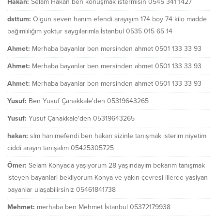
Hakan:
Selam Hakan ben konuşmak istermisin 0545 341 1427
dsttum:
Olgun seven hanım efendi arayışım 174 boy 74 kilo madde
bağımlılığım yoktur saygılarımla İstanbul 0535 015 65 14
Ahmet:
Merhaba bayanlar ben mersinden ahmet 0501 133 33 93
Ahmet:
Merhaba bayanlar ben mersinden ahmet 0501 133 33 93
Ahmet:
Merhaba bayanlar ben mersinden ahmet 0501 133 33 93
Yusuf:
Ben Yusuf Çanakkale'den 05319643265
Yusuf:
Yusuf Çanakkale'den 05319643265
hakan:
slm hanımefendi ben hakan sizinle tanışmak isterim niyetim
ciddi arayın tanışalım 05425305725
Ömer:
Selam Konyada yaşıyorum 28 yaşındayım bekarım tanışmak
isteyen bayanlari bekliyorum Konya ve yakın çevresi illerde yasiyan
bayanlar ulaşabilirsiniz 05461841738
Mehmet:
merhaba ben Mehmet İstanbul 05372179938