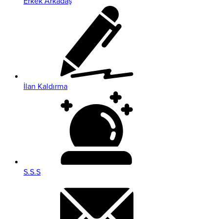
Erkek Arkadaş
İlan Kaldırma
S.S.S