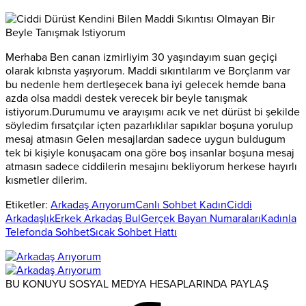
Merhaba Ben canan izmirliyim 30 yaşındayım suan geçiçi
olarak kıbrısta yaşıyorum. Maddi sıkıntılarım ve Borçlarım var
bu nedenle hem dertleşecek bana iyi gelecek hemde bana
azda olsa maddi destek verecek bir beyle tanışmak
istiyorum.Durumumu ve arayışımı acık ve net dürüst bi şekilde
söyledim fırsatçılar içten pazarlıklılar sapıklar boşuna yorulup
mesaj atmasın Gelen mesajlardan sadece uygun buldugum
tek bi kişiyle konuşacam ona göre boş insanlar boşuna mesaj
atmasın sadece ciddilerin mesajını bekliyorum herkese hayırlı
kısmetler dilerim.
Etiketler:
Arkadaş Arıyorum
Canlı Sohbet Kadın
Ciddi
Arkadaşlık
Erkek Arkadaş Bul
Gerçek Bayan Numaraları
Kadınla
Telefonda Sohbet
Sıcak Sohbet Hattı
BU KONUYU SOSYAL MEDYA HESAPLARINDA PAYLAŞ