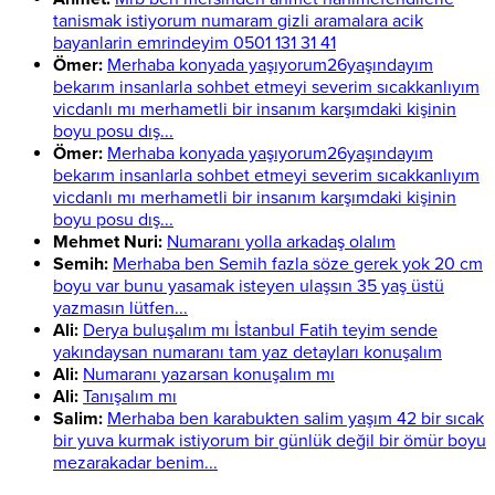
tanismak istiyorum numaram gizli aramalara acik
bayanlarin emrindeyim 0501 131 31 41
Ömer:
Merhaba konyada yaşıyorum26yaşındayım
bekarım insanlarla sohbet etmeyi severim sıcakkanlıyım
vicdanlı mı merhametli bir insanım karşımdaki kişinin
boyu posu dış...
Ömer:
Merhaba konyada yaşıyorum26yaşındayım
bekarım insanlarla sohbet etmeyi severim sıcakkanlıyım
vicdanlı mı merhametli bir insanım karşımdaki kişinin
boyu posu dış...
Mehmet Nuri:
Numaranı yolla arkadaş olalım
Semih:
Merhaba ben Semih fazla söze gerek yok 20 cm
boyu var bunu yasamak isteyen ulaşsın 35 yaş üstü
yazmasın lütfen...
Ali:
Derya buluşalım mı İstanbul Fatih teyim sende
yakındaysan numaranı tam yaz detayları konuşalım
Ali:
Numaranı yazarsan konuşalım mı
Ali:
Tanışalım mı
Salim:
Merhaba ben karabukten salim yaşım 42 bir sıcak
bir yuva kurmak istiyorum bir günlük değil bir ömür boyu
mezarakadar benim...