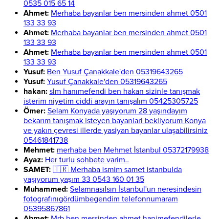
0535 015 65 14
Ahmet:
Merhaba bayanlar ben mersinden ahmet 0501
133 33 93
Ahmet:
Merhaba bayanlar ben mersinden ahmet 0501
133 33 93
Ahmet:
Merhaba bayanlar ben mersinden ahmet 0501
133 33 93
Yusuf:
Ben Yusuf Çanakkale'den 05319643265
Yusuf:
Yusuf Çanakkale'den 05319643265
hakan:
slm hanımefendi ben hakan sizinle tanışmak
isterim niyetim ciddi arayın tanışalım 05425305725
Ömer:
Selam Konyada yaşıyorum 28 yaşındayım
bekarım tanışmak isteyen bayanlari bekliyorum Konya
ve yakın çevresi illerde yasiyan bayanlar ulaşabilirsiniz
05461841738
Mehmet:
merhaba ben Mehmet İstanbul 05372179938
Ayaz:
Her turlu sohbete varim..
SAMET:
🇹🇷 Merhaba ismim samet istanbulda
yaşıyorum yaşım 33 0543 160 01 35
Muhammed:
Selamnasılsın İstanbul'un neresindesin
fotografınıgördümbegendim telefonnumaram
05395867861
Ahmet:
Mrb ben mersinden ahmet hanimefendilerle