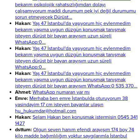
bekarım psikolojik rahatsızlığımdan dolayı
çalışamıyorum maddi durumum pek iyi değil durumumu
sorun etmeyecek Dürüst...
Hakan:
Yaş 47 İstanbul'da yaşıyorum hiç evlenmedim
bekarım yaşıma uygun düzgün konuşmak tanışmak
isteyen dürüst bir bayan arayışım uzun süreli
WhatsApp:0...
Hakan:
Yaş 47 İstanbul'da yaşıyorum hiç evlenmedim
bekarım yaşıma uygun düzgün konuşmak tanışmak
isteyen dürüst bir bayan arayışım uzun süreli
WhatsApp:0...
Hakan:
Yaş 47 İstanbul'da yaşıyorum hiç evlenmedim
bekarım yaşıma uygun düzgün konuşmak tanışmak
isteyen dürüst bir bayan arayışım WhatsApp:0 535 370...
Ahmet:
WhatsApp numaran var mı
Emre:
Merhaba ben emre İstanbulda oturuyorum 38
yasindayim 17 cm isteyen bayanlar ulaşın
hu_hukumdar@hotmail.com
Hakan:
Selam Hakan ben konuşmak istermisin 0545 341
1427
dsttum:
Olgun seven hanım efendi arayışım 174 boy 74
kilo madde bağımlılığım yoktur saygılarımla İstanbul