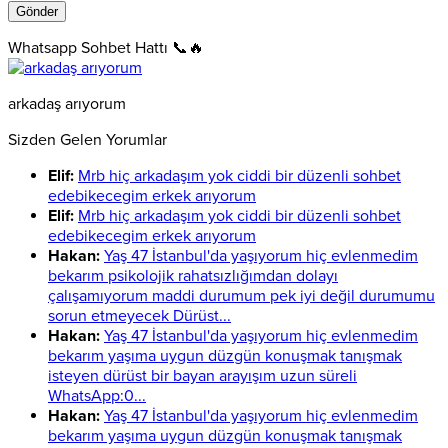
Whatsapp Sohbet Hattı 📞🔥
arkadaş arıyorum
Sizden Gelen Yorumlar
Elif:
Mrb hiç arkadaşım yok ciddi bir düzenli sohbet
edebikecegim erkek arıyorum
Elif:
Mrb hiç arkadaşım yok ciddi bir düzenli sohbet
edebikecegim erkek arıyorum
Hakan:
Yaş 47 İstanbul'da yaşıyorum hiç evlenmedim
bekarım psikolojik rahatsızlığımdan dolayı
çalışamıyorum maddi durumum pek iyi değil durumumu
sorun etmeyecek Dürüst...
Hakan:
Yaş 47 İstanbul'da yaşıyorum hiç evlenmedim
bekarım yaşıma uygun düzgün konuşmak tanışmak
isteyen dürüst bir bayan arayışım uzun süreli
WhatsApp:0...
Hakan:
Yaş 47 İstanbul'da yaşıyorum hiç evlenmedim
bekarım yaşıma uygun düzgün konuşmak tanışmak