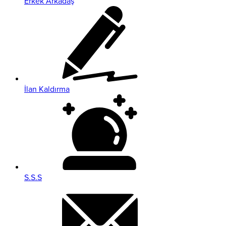
Erkek Arkadaş
İlan Kaldırma
S.S.S