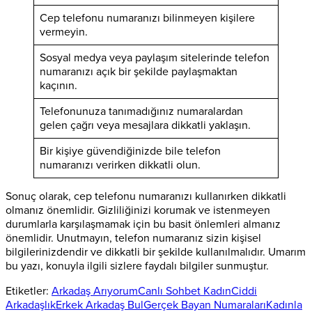
Cep telefonu numaranızı bilinmeyen kişilere
vermeyin.
Sosyal medya veya paylaşım sitelerinde telefon
numaranızı açık bir şekilde paylaşmaktan
kaçının.
Telefonunuza tanımadığınız numaralardan
gelen çağrı veya mesajlara dikkatli yaklaşın.
Bir kişiye güvendiğinizde bile telefon
numaranızı verirken dikkatli olun.
Sonuç olarak, cep telefonu numaranızı kullanırken dikkatli
olmanız önemlidir. Gizliliğinizi korumak ve istenmeyen
durumlarla karşılaşmamak için bu basit önlemleri almanız
önemlidir. Unutmayın, telefon numaranız sizin kişisel
bilgilerinizdendir ve dikkatli bir şekilde kullanılmalıdır. Umarım
bu yazı, konuyla ilgili sizlere faydalı bilgiler sunmuştur.
Etiketler:
Arkadaş Arıyorum
Canlı Sohbet Kadın
Ciddi
Arkadaşlık
Erkek Arkadaş Bul
Gerçek Bayan Numaraları
Kadınla