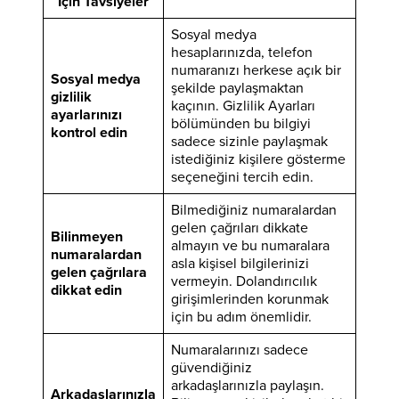
İçin Tavsiyeler
Sosyal medya
hesaplarınızda, telefon
numaranızı herkese açık bir
Sosyal medya
şekilde paylaşmaktan
gizlilik
kaçının. Gizlilik Ayarları
ayarlarınızı
bölümünden bu bilgiyi
kontrol edin
sadece sizinle paylaşmak
istediğiniz kişilere gösterme
seçeneğini tercih edin.
Bilmediğiniz numaralardan
gelen çağrıları dikkate
Bilinmeyen
almayın ve bu numaralara
numaralardan
asla kişisel bilgilerinizi
gelen çağrılara
vermeyin. Dolandırıcılık
dikkat edin
girişimlerinden korunmak
için bu adım önemlidir.
Numaralarınızı sadece
güvendiğiniz
arkadaşlarınızla paylaşın.
Arkadaşlarınızla